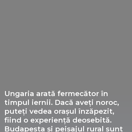
Sopron
Ungaria arată fermecător în
timpul iernii. Dacă aveți noroc,
Szentendre
puteți vedea orașul înzăpezit,
fiind o experiență deosebită.
Budapesta și peisajul rural sunt