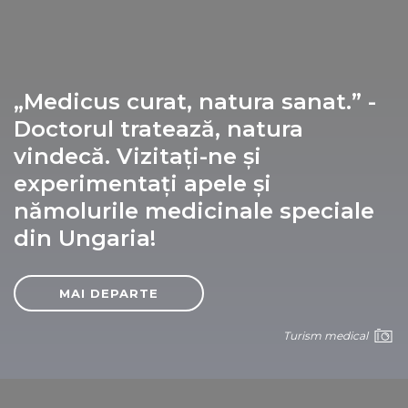
LUCRURI DE FĂCUT
LOCURI DE VIZITAT
PLANIFICAȚI-VĂ CĂLĂTORIA
„Medicus curat, natura sanat.” -
Doctorul tratează, natura
UNGARIA PENTRU
vindecă. Vizitați-ne și
experimentați apele și
CONTACTEAZĂ-NE
nămolurile medicinale speciale
1123 Budapest,
din Ungaria!
Alkotás utca 19
+36 1 4888 700
MAI DEPARTE
Turism medical