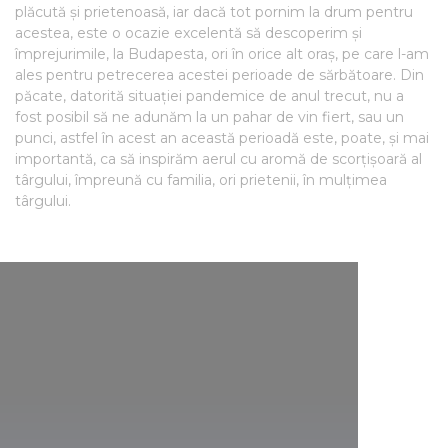
plăcută și prietenoasă, iar dacă tot pornim la drum pentru
acestea, este o ocazie excelentă să descoperim și
împrejurimile, la Budapesta, ori în orice alt oraș, pe care l-am
ales pentru petrecerea acestei perioade de sărbătoare. Din
păcate, datorită situației pandemice de anul trecut, nu a
fost posibil să ne adunăm la un pahar de vin fiert, sau un
punci, astfel în acest an această perioadă este, poate, și mai
importantă, ca să inspirăm aerul cu aromă de scorțișoară al
târgului, împreună cu familia, ori prietenii, în mulțimea
târgului.