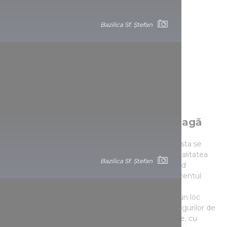
Bazilica Sf. Ștefan
Budapesta, în rândul celor mai
apreciate târguri din lumea întreagă
Asemănător marilor orașe europene, și la Budapesta se
organizează, de ani buni, târguri de stradă, unde calitatea
Bazilica Sf. Ștefan
produselor este excelentă în fiecare an, târgul fiind
întotdeauna condimentat cu ceva specialități, accentul
punându-se neîncetat pe valoroasele tradiții
meșteșugărești. În fiecare an, Budapesta ocupă un loc
proeminent în cadrul clasamentului mondial al târgurilor de
Crăciun: târgul de lângă Bazilică a fost votat online, cu