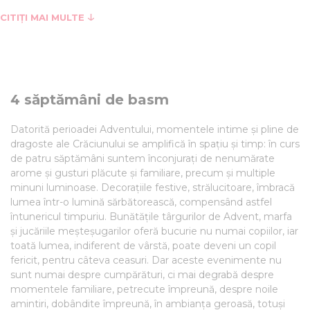
CITIȚI MAI MULTE
4 săptămâni de basm
Datorită perioadei Adventului, momentele intime și pline de
dragoste ale Crăciunului se amplifică în spațiu și timp: în curs
de patru săptămâni suntem înconjurați de nenumărate
arome și gusturi plăcute și familiare, precum și multiple
minuni luminoase. Decorațiile festive, strălucitoare, îmbracă
lumea într-o lumină sărbătorească, compensând astfel
întunericul timpuriu. Bunătățile târgurilor de Advent, marfa
și jucăriile meșteșugarilor oferă bucurie nu numai copiilor, iar
toată lumea, indiferent de vârstă, poate deveni un copil
fericit, pentru câteva ceasuri. Dar aceste evenimente nu
sunt numai despre cumpărături, ci mai degrabă despre
momentele familiare, petrecute împreună, despre noile
amintiri, dobândite împreună, în ambianța geroasă, totuși