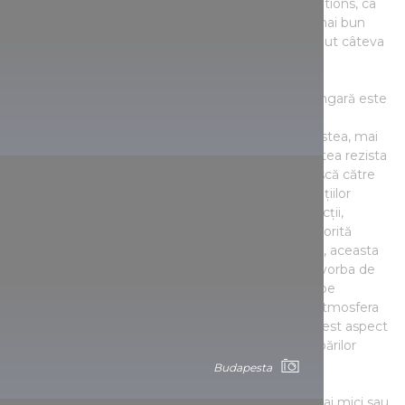
ocazia sondajului public al European Best Destinations, ca
cel mai bun târg în anul 2020, și ca al doilea cel mai bun
târg în anul 2021, pe lângă aceasta am mai obținut câteva
clasamente apreciative și în anii precedenți.
Frumoasele rezultate nu sunt aleatorii: capitala ungară este
fermecătoare în sine, iar dacă aceste calități le
înveșmântăm în decorații festive, și, pe lângă acestea, mai
oferim și bunătăți delicioase și vin fiert, cine ar putea rezista
tentațiilor? Deși foarte mulți preferă să călătorească către
această destinație pe timp de vară, datorită condițiilor
meteorologice favorabile și a numeroaselor distracții,
Budapesta trebuie văzută și pe timp de iarnă: datorită
ambianței sărbătorilor, care cuprinde întregul oraș, aceasta
oferă mai multe, chiar decât pe timp de vară, fie vorba de
oportunități fotografice, ori desfătări culinare. Iar pe
deasupra, valorile arhitecturale ale orașului oferă atmosfera
sărbătorilor de Crăciun, chiar dacă nu ninge, iar acest aspect
este din ce în ce mai important, din cauza schimbărilor
climatice.
Budapesta
Peste tot în oraș se deschid târguri de Crăciun, mai mici sau