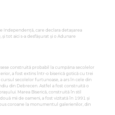
ia de Independență, care declara detașarea
și tot aici s-a desfășurat și o Adunare
usese construită probabil la cumpăna secolelor
erior, a fost extins într-o biserică gotică cu trei
n cursul secolelor furtunoase, a ars în cele din
ndiu din Debrecen. Astfel a fost construită o
rașului. Marea Biserică, construită în stil
două mii de oameni, a fost vizitată în 1991 și
depus coroane la monumentul galerienilor, din