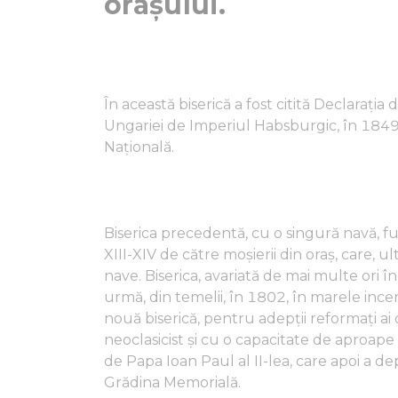
orașului.
În această biserică a fost citită Declaraț
Ungariei de Imperiul Habsburgic, în 1849, 
Națională.
Biserica precedentă, cu o singură navă, f
XIII-XIV de către moșierii din oraș, care, ult
nave. Biserica, avariată de mai multe ori î
urmă, din temelii, în 1802, în marele ince
nouă biserică, pentru adepții reformați ai o
neoclasicist și cu o capacitate de aproape 
de Papa Ioan Paul al II-lea, care apoi a 
Grădina Memorială.