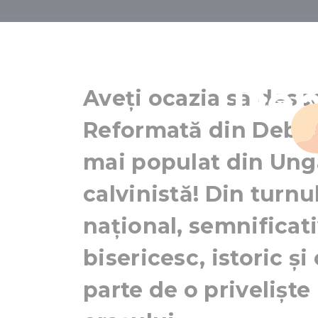
Marea Biseric
Deb
Aveți ocazia să desc
Reformată din Debrec
mai populat din Ung
calvinistă! Din tur
național, semnificat
bisericesc, istoric și
parte de o privelișt