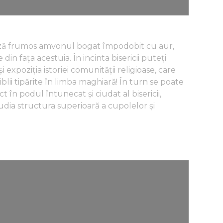
ează frumos amvonul bogat împodobit cu aur,
din fața acestuia. În incinta bisericii puteți
expoziția istoriei comunității religioase, care
iblii tipărite în limba maghiară! În turn se poate
ct în podul întunecat și ciudat al bisericii,
dia structura superioară a cupolelor și