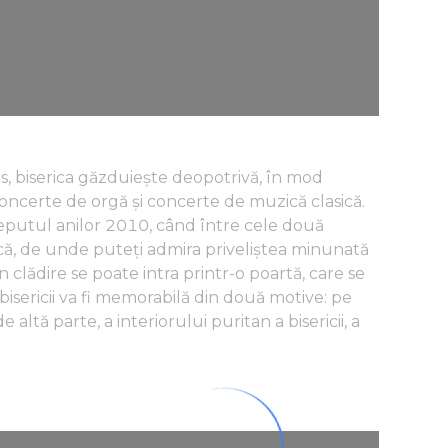
ios, biserica găzduiește deopotrivă, în mod
concerte de orgă și concerte de muzică clasică.
nceputul anilor 2010, când între cele două
că, de unde puteți admira priveliștea minunată
În clădire se poate intra printr-o poartă, care se
bisericii va fi memorabilă din două motive: pe
e altă parte, a interiorului puritan a bisericii, a