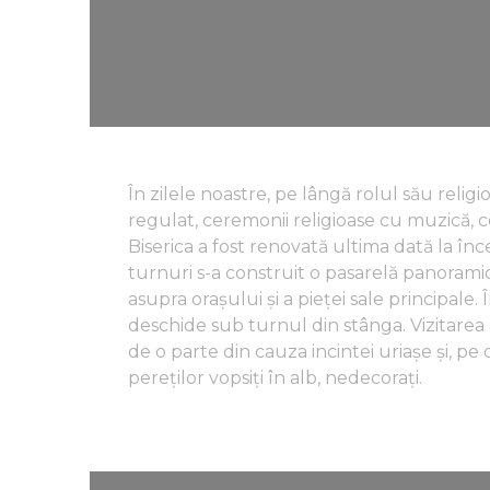
În zilele noastre, pe lângă rolul său relig
regulat, ceremonii religioase cu muzică, 
Biserica a fost renovată ultima dată la î
turnuri s-a construit o pasarelă panorami
asupra orașului și a pieței sale principale. 
deschide sub turnul din stânga. Vizitarea 
de o parte din cauza incintei uriașe și, pe d
pereților vopsiți în alb, nedecorați.