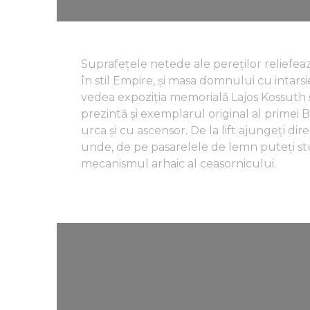
Suprafețele netede ale pereților relief
în stil Empire, și masa domnului cu intarsie 
vedea expoziția memorială Lajos Kossuth și 
prezintă și exemplarul original al primei B
urca și cu ascensor. De la lift ajungeți dire
unde, de pe pasarelele de lemn puteți stu
mecanismul arhaic al ceasornicului.