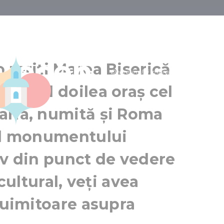
ă Reformată d
Marea Biserică Reformată din Debrecen
recen
Debrecen
operiți Marea Biserică
Debreținul și împrejurimile sale
en, al doilea oraș cel
aria, numită și Roma
nul monumentului
iv din punct de vedere
 cultural, veți avea
e uimitoare asupra