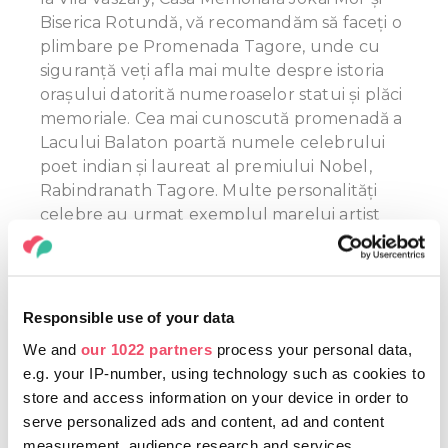
Biserica Rotundă, vă recomandăm să faceți o
plimbare pe Promenada Tagore, unde cu
siguranță veți afla mai multe despre istoria
orașului datorită numeroaselor statui și plăci
memoriale. Cea mai cunoscută promenadă a
Lacului Balaton poartă numele celebrului
poet indian și laureat al premiului Nobel,
Rabindranath Tagore. Multe personalități
celebre au urmat exemplul marelui artist
aici, plantând copaci. Ultimele obiective
turistice construite aici sunt Centrul de
Vizitatori Bodorka și Piața Vitorlás, care a fost
renovat recent, cu statuia actorului István
Responsible use of your data
Bujtor.
We and
our 1022 partners
process your personal data,
e.g. your IP-number, using technology such as cookies to
store and access information on your device in order to
serve personalized ads and content, ad and content
NU RATAŢI!
measurement, audience research and services