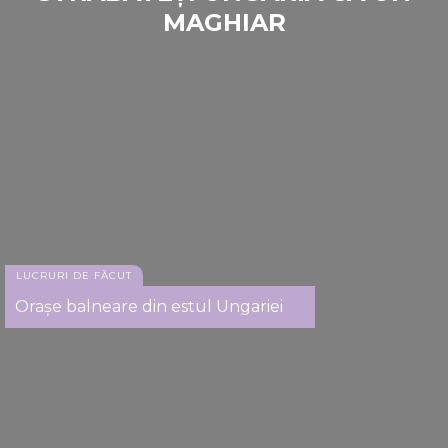
MAGHIAR
LUCRURI DE FĂCUT
Orașe balneare din estul Ungariei