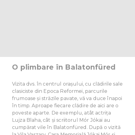
O plimbare în Balatonfüred
Vizita dvs. în centrul orașului, cu clădirile sale
clasiciste din Epoca Reformei, parcurile
frumoase și străzile pavate, vă va duce înapoi
în timp. Aproape fiecare clădire de aici are o
poveste aparte. De exemplu, atât actrița
Lujza Blaha, cât și scriitorul Mór Jókai au
cumpărat vile în Balatonfüred. După o vizită
la Vila Vaszary, Casa Memorială Jókai Mór și