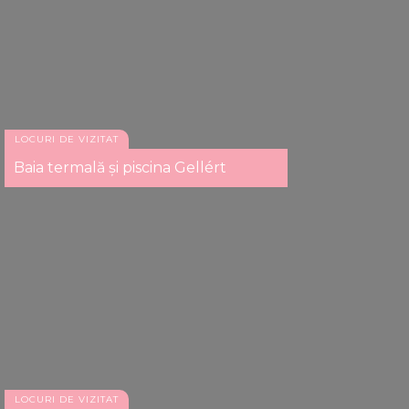
LOCURI DE VIZITAT
Baia termală și piscina Gellért
LOCURI DE VIZITAT