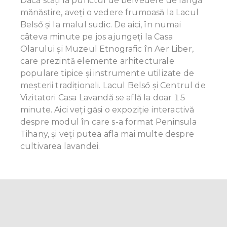
Dacă stați la punctul de belvedere de lângă
mănăstire, aveți o vedere frumoasă la Lacul
Belső și la malul sudic. De aici, în numai
câteva minute pe jos ajungeți la Casa
Olarului și Muzeul Etnografic în Aer Liber,
care prezintă elemente arhitecturale
populare tipice și instrumente utilizate de
meșterii tradiționali. Lacul Belső și Centrul de
Vizitatori Casa Lavandă se află la doar 15
minute. Aici veți găsi o expoziție interactivă
despre modul în care s-a format Peninsula
Tihany, și veți putea afla mai multe despre
cultivarea lavandei.