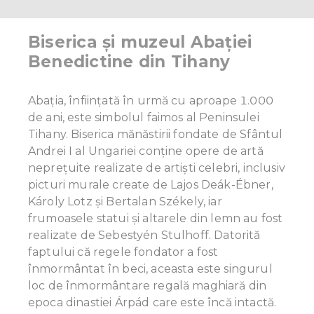
Biserica și muzeul Abației
Benedictine din Tihany
Abația, înființată în urmă cu aproape 1.000
de ani, este simbolul faimos al Peninsulei
Tihany. Biserica mănăstirii fondate de Sfântul
Andrei I al Ungariei conține opere de artă
neprețuite realizate de artiști celebri, inclusiv
picturi murale create de Lajos Deák-Ébner,
Károly Lotz și Bertalan Székely, iar
frumoasele statui și altarele din lemn au fost
realizate de Sebestyén Stulhoff. Datorită
faptului că regele fondator a fost
înmormântat în beci, aceasta este singurul
loc de înmormântare regală maghiară din
epoca dinastiei Árpád care este încă intactă.