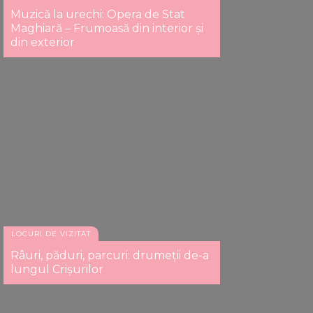
Muzică la urechi: Opera de Stat
Maghiară – Frumoasă din interior și
din exterior
LOCURI DE VIZITAT
Râuri, păduri, parcuri: drumeții de-a
lungul Crişurilor