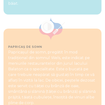
our social media, advertising and analytics partners who
băiat.
may combine it with other information that you’ve
provided to them or that they’ve collected from your use
of their services.
PAPRICAȘ DE SOMN
Papricașul de somn, pregătit în mod
tradițional din somnul Wels, este indicat pe
meniurile restaurantelor din jurul lacului
Balaton ca o specialitate. Este o bucată pe
care trebuie neapărat să gustați în timp ce vă
aflați în vizită la lac. De obicei, peștele dezosat
este servit cu tăiței cu brânză de oaie,
smântână și slănină (tăiței cu brânză) și slănină
prăjită, tăiată cubulețe, însoțită de vinuri albe
pline de corp.