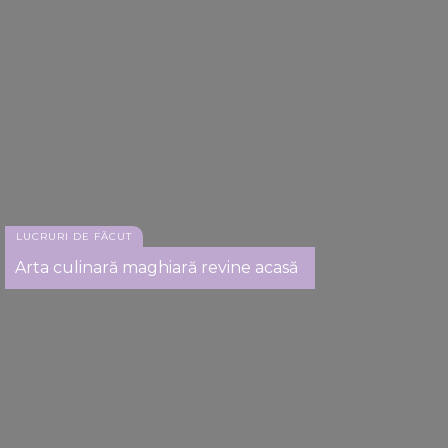
LUCRURI DE FĂCUT
Arta culinară maghiară revine acasă