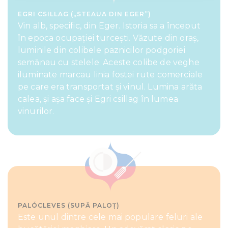
provide social media features and to analyse our traffic.
EGRI CSILLAG („STEAUA DIN EGER”)
We also share information about your use of our site with
Vin alb, specific, din Eger. Istoria sa a început
our social media, advertising and analytics partners who
în epoca ocupației turcești. Văzute din oraș,
may combine it with other information that you’ve
luminile din colibele paznicilor podgoriei
provided to them or that they’ve collected from your use
semănau cu stelele. Aceste colibe de veghe
of their services.
iluminate marcau linia fostei rute comerciale
pe care era transportat și vinul. Lumina arăta
calea, și așa face și Egri csillag în lumea
vinurilor.
PALÓCLEVES (SUPĂ PALOȚ)
Este unul dintre cele mai populare feluri ale