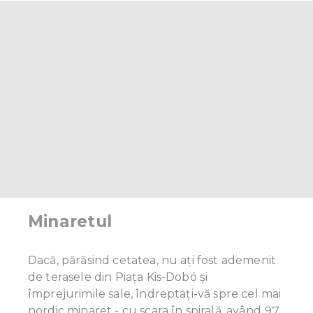
Minaretul
Dacă, părăsind cetatea, nu ați fost ademenit
de terasele din Piața Kis-Dobó și
împrejurimile sale, îndreptați-vă spre cel mai
nordic minaret - cu scara în spirală, având 97