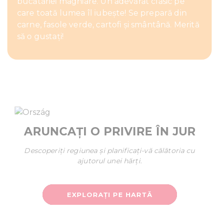
bucătăriei maghiare. Un adevărat clasic pe
care toată lumea îl iubește! Se prepară din
carne, fasole verde, cartofi și smântână. Merită
să o gustați!
ARUNCAȚI O PRIVIRE ÎN JUR
Descoperiți regiunea și planificați-vă călătoria cu
ajutorul unei hărți.
EXPLORAȚI PE HARTĂ