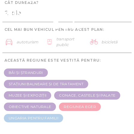
CÂT DUREAZĂ?
Ungaria pentru familii -
2 zile
2 zile
CEL MAI BUN VEHICUL PENTRU ACEST PLAN:
transport
autoturism
bicicletă
public
ACEASTĂ REGIUNE ESTE VESTITĂ PENTRU:
BĂI ȘI ȘTRANDURI
STAȚIUNI BALNEARE ȘI DE TRATAMENT
MUZEE ȘI EXPOZIȚII
CONACE, CASTELE ȘI PALATE
OBIECTIVE NATURALE
REGIUNEA EGER
UNGARIA PENTRU FAMILII