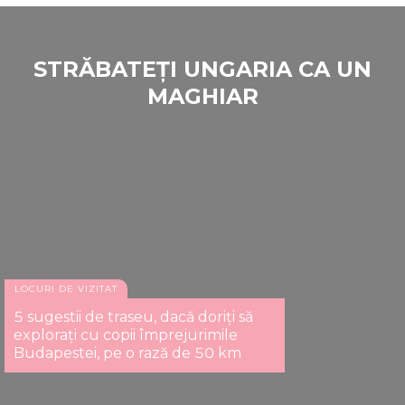
STRĂBATEȚI UNGARIA CA UN
MAGHIAR
LOCURI DE VIZITAT
5 sugestii de traseu, dacă doriți să
explorați cu copii împrejurimile
Budapestei, pe o rază de 50 km