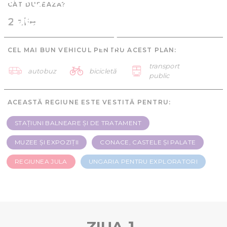
CÂT DUREAZĂ?
pentru exploratori - 2
2 zile
zile
CEL MAI BUN VEHICUL PENTRU ACEST PLAN:
transport
autobuz
bicicletă
public
ACEASTĂ REGIUNE ESTE VESTITĂ PENTRU:
STAȚIUNI BALNEARE ȘI DE TRATAMENT
MUZEE ȘI EXPOZIȚII
CONACE, CASTELE ȘI PALATE
REGIUNEA JULA
UNGARIA PENTRU EXPLORATORI
ZIUA 1.