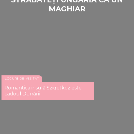
MAGHIAR
LOCURI DE VIZITAT
Romantica insulă Szigetköz este
cadoul Dunării