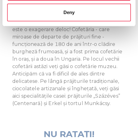
which can be accurate to within several meters
Deny
Identify your device by actively scanning it for
Este un „loc de pelerinaj” în Gyula, care
specific characteristics (fingerprinting)
trebuie vizitat neapărat. De fapt, numele nu
este o exagerare deloc! Cofetăria - care
Find out more about how your personal data is processed
miroase de departe de prăjituri fine -
and set your preferences in the
details section
.
funcționează de 180 de ani într-o clădire
burgheză frumoasă, și a fost prima cofetărie
We use cookies to personalise content and ads, to
în oraș, și a doua în Ungaria. Pe locul vechii
provide social media features and to analyse our traffic.
cofetării astăzi veți găsi o cofetărie muzeu.
We also share information about your use of our site with
Anticipăm că va fi dificil de ales dintre
our social media, advertising and analytics partners who
delicatese. Pe lângă prăjiturile tradiționale,
may combine it with other information that you’ve
ciocolatele artizanale și înghețată, veți găsi
provided to them or that they’ve collected from your use
aici specialitățile casei: prăjiturile „Százéves”
of their services.
(Centenară) și Erkel și tortul Munkácsy.
NU RATAŢI!