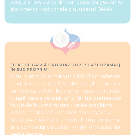
acesteia face parte din cunoașterea gusturilor
și aromelor tradiționale din județul Békés.
FICAT DE GÂSCĂ OROSHÁZI (OROSHÁZI LIBAMÁJ)
ÎN SUC PROPRIU
Unul dintre cele mai bune feluri de mâncare
maghiare, care pot fi servite. Mai ales dacă Dvs.
sunteți oaspetele. Este un preparat cu istorie
lungă, care a devenit unul dintre preferatele
feluri ale bucătăriei tradiționale maghiare.
Astăzi, acest produs reprezintă Ungaria și
bucătăria maghiară la festivaluri gastronomice
și la competițiile bucătarilor șefi din țară și de
peste hotare.