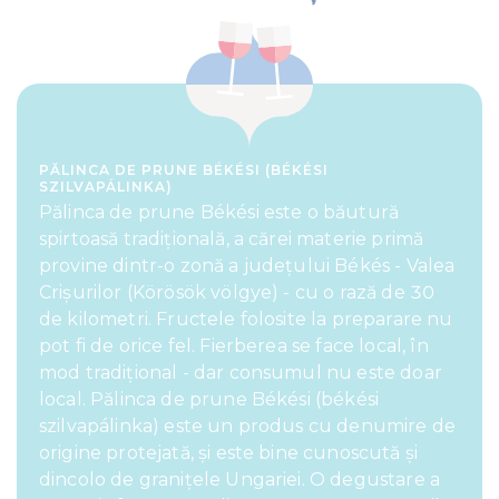
PĂLINCA DE PRUNE BÉKÉSI (BÉKÉSI
SZILVAPÁLINKA)
Pălinca de prune Békési este o băutură
spirtoasă tradițională, a cărei materie primă
provine dintr-o zonă a județului Békés - Valea
Crișurilor (Körösök völgye) - cu o rază de 30
de kilometri. Fructele folosite la preparare nu
pot fi de orice fel. Fierberea se face local, în
mod tradițional - dar consumul nu este doar
local. Pălinca de prune Békési (békési
szilvapálinka) este un produs cu denumire de
origine protejată, și este bine cunoscută și
dincolo de granițele Ungariei. O degustare a