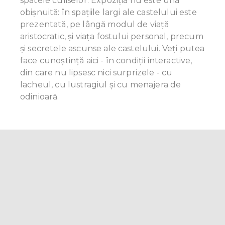
spatele culiselor. Expoziția nu este una
obișnuită: în spațiile largi ale castelului este
prezentată, pe lângă modul de viață
aristocratic, și viața fostului personal, precum
și secretele ascunse ale castelului. Veți putea
face cunoștință aici - în condiții interactive,
din care nu lipsesc nici surprizele - cu
lacheul, cu lustragiul și cu menajera de
odinioară.