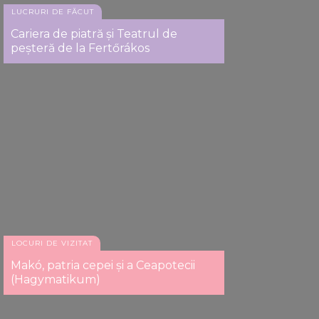
LUCRURI DE FĂCUT
Cariera de piatră și Teatrul de
peșteră de la Fertőrákos
LOCURI DE VIZITAT
Makó, patria cepei şi a Ceapotecii
(Hagymatikum)