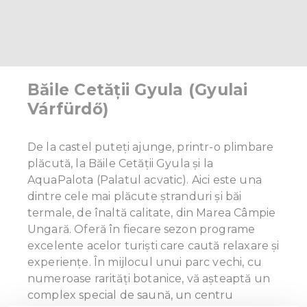
Băile Cetății Gyula (Gyulai
Várfürdő)
De la castel puteți ajunge, printr-o plimbare
plăcută, la Băile Cetății Gyula și la
AquaPalota (Palatul acvatic). Aici este una
dintre cele mai plăcute ștranduri și băi
termale, de înaltă calitate, din Marea Câmpie
Ungară. Oferă în fiecare sezon programe
excelente acelor turiști care caută relaxare și
experiențe. În mijlocul unui parc vechi, cu
numeroase rarități botanice, vă așteaptă un
complex special de saună, un centru