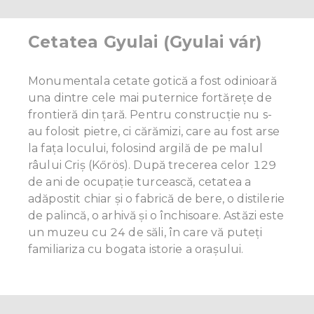
Cetatea Gyulai (Gyulai vár)
Monumentala cetate gotică a fost odinioară
una dintre cele mai puternice fortărețe de
frontieră din țară. Pentru construcție nu s-
au folosit pietre, ci cărămizi, care au fost arse
la fața locului, folosind argilă de pe malul
râului Criș (Kőrös). După trecerea celor 129
de ani de ocupație turcească, cetatea a
adăpostit chiar și o fabrică de bere, o distilerie
de palincă, o arhivă și o închisoare. Astăzi este
un muzeu cu 24 de săli, în care vă puteți
familiariza cu bogata istorie a orașului.