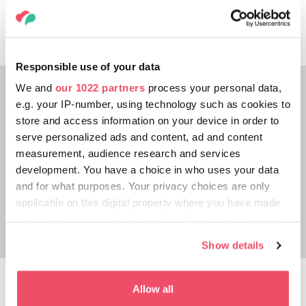
wellness, plin de elemente de aventură, o
piscină cu valuri, și ștrandul.
Responsible use of your data
We and
our 1022 partners
process your personal data,
e.g. your IP-number, using technology such as cookies to
store and access information on your device in order to
serve personalized ads and content, ad and content
measurement, audience research and services
development. You have a choice in who uses your data
and for what purposes. Your privacy choices are only
applicable on this digital property where you have made
your choices. You can change or withdraw your consent
any time from the Cookie Declaration or by clicking on
Show details
the Privacy trigger icon.
Cofetăria Centenară
If you allow, we would also like to:
Allow all
(Százéves Cukrászda)
Collect information about your geographical location