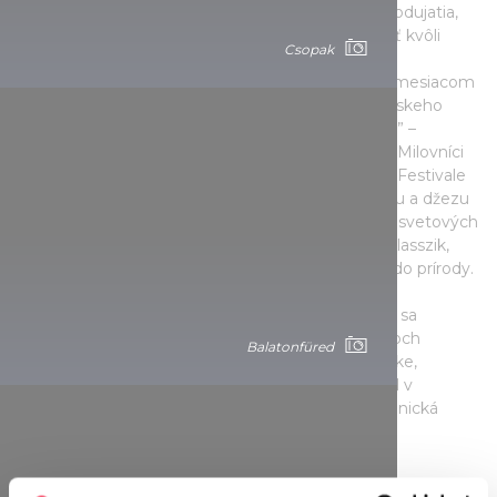
Séria programov po celý rok ponúka rozmanité podujatia,
ale v lete rozhodne stojí za to navštíviť túto oblasť kvôli
Csopak
množstvu divadelných, hudobných, literárnych a
spoločenských podujatí. „Júl je najzaujímavejším mesiacom
vo Veszpréme, ale tento rok počas sezóny Európskeho
hlavného mesta kultúry, bude mimoriadne rušno.” –
povedal Gyula Porga, primátor mesta Veszprém. Milovníci
hudby si môžu vychutnať svoje obľúbené hity na Festivale
pouličnej hudby, počas Dní Ružového vína, rizlingu a džezu
alebo na festivale Veszprémfeszt s vystúpeniami svetových
hviezd. Jedinečný zážitok ponúka aj festival Káli Klasszik,
kde sa klasická hudba presúva z koncertných sál do prírody.
Ak chcete zažiť ešte extrémnejší zážitok, vyberte sa
koncom augusta do mesta Várpalota, kde sa v troch
Balatonfüred
tepelných elektrárňach, ktoré už nie sú v prevádzke,
uskutoční prvý avantgardný audiovizuálny festival v
Maďarsku. Na milovníkov noviniek tu čaká elektronická
hudba a špeciálna svetelná šou.