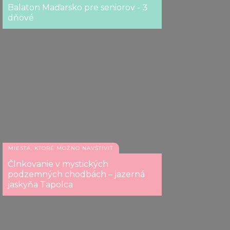
Balaton Maďarsko pre seniorov - 3
dňové
MIESTA, KTORÉ MOŽNO NAVŠTÍVIŤ
Člnkovanie v mystických
podzemných chodbách – jazerná
jaskyňa Tapolca