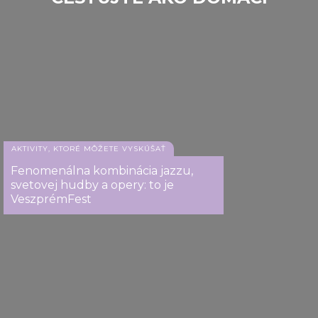
Veszprém
AKTIVITY, KTORÉ MÔŽETE VYSKÚŠAŤ
Fenomenálna kombinácia jazzu,
svetovej hudby a opery: to je
VeszprémFest