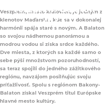
Veszprém-Balaton
Veszprém, mesto kráľovien, je jedným z
2023
klenotov Maďarska, kde sa v dokonalej
harmónii spája staré s novým. A Balaton
so svojou nádhernou panorámou a
modrou vodou si získa srdce každého.
Dve miesta, z ktorých sa každé samo o
sebe pýši množstvom pozoruhodností,
sa teraz spojili do jedného zážitkového
regiónu, navzájom posilňujúc svoju
príťažlivosť. Spolu s regiónom Bakony-
Balaton získal Veszprém titul Európske
hlavné mesto kultúry.