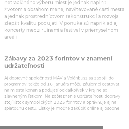
netradičného výberu miest je jednak naplniť
životom a obsahom menej navštevované časti mesta
a jednak prostredníctvom rekonštrukcií a rozvoja
zlepšiť kvalitu podujatí. V ponuke sú napríklad aj
koncerty medzi ruinami a festival v priemyselnom
areáli.
Zábavy za 2023 forintov v znamení
udržateľnosti
Aj dopravné spoločnosti MÁV a Volánbusz sa zapojili do
programov, takže od 16. januára môžu záujemci cestovať
na miesta konania podujatí odkiaľkoľvek v krajine so
zľavneným lístkom. Na zdôraznenie udržateľnosti dopravy
stojí lístok symbolických 2023 forintov a oprávňuje aj na
spiatočnú cestu. Lístky je možné zakúpiť online aj osobne.