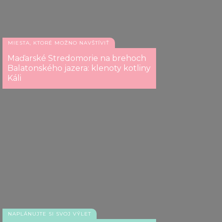
MIESTA, KTORÉ MOŽNO NAVŠTÍVIŤ
Maďarské Stredomorie na brehoch
Balatonského jazera: klenoty kotliny
Káli
NAPLÁNUJTE SI SVOJ VÝLET