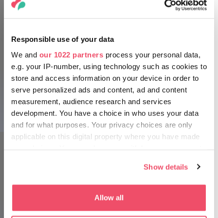
Responsible use of your data
We and
our 1022 partners
process your personal data,
Balatonfüred
e.g. your IP-number, using technology such as cookies to
store and access information on your device in order to
serve personalized ads and content, ad and content
measurement, audience research and services
development. You have a choice in who uses your data
Veszprém
and for what purposes. Your privacy choices are only
applicable on this digital property where you have made
your choices. You can change or withdraw your consent
any time from the Cookie Declaration or by clicking on
Show details
the Privacy trigger icon.
If you allow, we would also like to:
Z minulosti do súčasnosti
Allow all
Collect information about your geographical location
Nudiť sa nebudú ani milovníci umenia, pretože Údolie