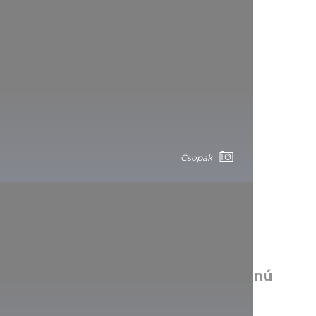
Csopak
Od svetových hviezd až po tepelnú
elektráreň