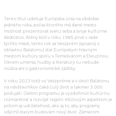
Tento titul udeľuje Európska únia na obdobie
jedného roka, počas ktorého má dané mesto
možnosť prezentovať svetu seba a svoje kultúrne
dedičstvo. Atény boli v roku 1985 prvé v rade
týchto miest, tento rok sa Veszprém (spojený s
oblasťou Balatonu) stal Európskym hlavným
mestom kultúry spolu s Temešvárom a Eleuzínou.
Okrem umenia, hudby a literatúry tu nebude
núdza ani o gastronomické zážitky.
V roku 2023 totiž vo Veszpréme a v okolí Balatonu
na návštevníkov čaká čulý život a takmer 3 000
podujatí. Cieľom programu je vyzdvihnúť kultúrnu
rozmanitosť a rozvíjať región. Kľúčovým aspektom je
pritom aj udržateľnosť, ako aj to, aby programy
vdýchli starým budovám nový život. Zámerom