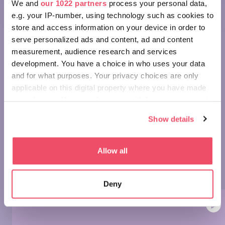
We and
our 1022 partners
process your personal data,
e.g. your IP-number, using technology such as cookies to
store and access information on your device in order to
serve personalized ads and content, ad and content
measurement, audience research and services
development. You have a choice in who uses your data
and for what purposes. Your privacy choices are only
applicable on this digital property where you have made
WONDERS OF HUNGARY: PANNONHALMA
your choices. You can change or withdraw your consent
ARCHABBEY
any time from the Cookie Declaration or by clicking on
Show details
We have launched a mini-series entitled Wonders of
the Privacy trigger icon.
Hungary, occasionally presenting our country's beautiful
treasures in about a minute to inspire you. Welcome to
If you allow, we would also like to:
Allow all
part 12, in which we show you the stunning Archabbey in
Collect information about your geographical location
Pannonhalma.
which can be accurate to within several meters
Deny
Identify your device by actively scanning it for
specific characteristics (fingerprinting)
Find out more about how your personal data is processed
and set your preferences in the
details section
.