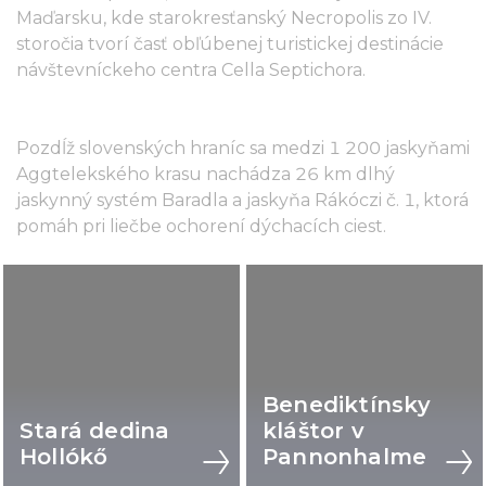
Maďarsku, kde starokresťanský Necropolis zo IV.
storočia tvorí časť obľúbenej turistickej destinácie
návštevníckeho centra Cella Septichora.
Pozdĺž slovenských hraníc sa medzi 1 200 jaskyňami
Aggtelekského krasu nachádza 26 km dlhý
jaskynný systém Baradla a jaskyňa Rákóczi č. 1, ktorá
pomáh pri liečbe ochorení dýchacích ciest.
Benediktínsky
Stará dedina
kláštor v
Hollókő
Pannonhalme