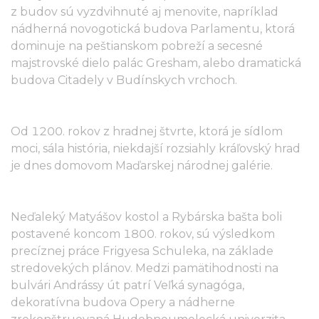
z budov sú vyzdvihnuté aj menovite, napríklad
nádherná novogotická budova Parlamentu, ktorá
dominuje na peštianskom pobreží a secesné
majstrovské dielo palác Gresham, alebo dramatická
budova Citadely v Budínskych vrchoch.
Od 1200. rokov z hradnej štvrte, ktorá je sídlom
moci, sála história, niekdajší rozsiahly kráľovský hrad
je dnes domovom Maďarskej národnej galérie.
Neďaleký Matyášov kostol a Rybárska bašta boli
postavené koncom 1800. rokov, sú výsledkom
precíznej práce Frigyesa Schuleka, na základe
stredovekých plánov. Medzi pamätihodnosti na
bulvári Andrássy út patrí Veľká synagóga,
dekoratívna budova Opery a nádherne