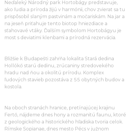
Neďaleký Národný park Hortobágy predstavuje,
ako ľudia a príroda žijú v harmónii, chov zvierat sa tu
prispôsobil slaným pastvinám a močariskám. Na jar a
na jeseň priťahuje tento biotop hniezdiace a
sťahovavé vtáky. Ďalším symbolom Hortobágyu je
most s deviatimi klenbami a prírodná rezervácia.
Bližšie k Budapešti zahŕňa lokalita Stará dedina
Hollókő starú dedinu, zrúcaniny stredovekého
hradu nad ňou a okolitú prírodu. Komplex
ľudových stavieb pozostáva z 55 obytných budov a
kostola.
Na oboch stranách hranice, pretínajúcej krajinu
Fertő, nájdeme dnes hony a rozmanitú faunu, ktoré
z geologického a historického hľadiska tvoria celok.
Rímske Sopianae, dnes mesto Pécs v južnom