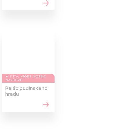
MIESTA, KTORÉ MOŽNO
NAVŠTÍVIŤ
Palác budínskeho
hradu