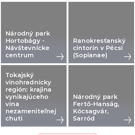
Národný park
Hortobágy -
Ranokresťanský
Návštevnícke
cintorín v Pécsi
centrum
(Sopianae)
Tokajský
vinohradnícky
región: krajina
vynikajúceho
Národný park
vína
Fertő-Hanság,
nezameniteľnej
Kócsagvár,
chuti
Sarród