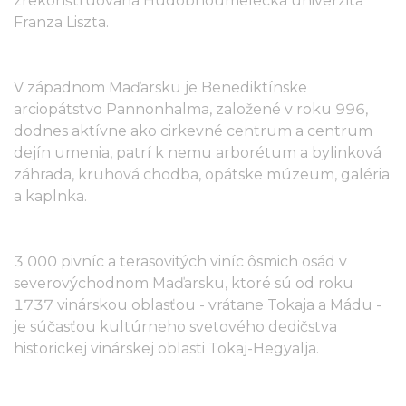
zrekonštruovaná Hudobnoumelecká univerzita
Franza Liszta.
V západnom Maďarsku je Benediktínske
arciopátstvo Pannonhalma, založené v roku 996,
dodnes aktívne ako cirkevné centrum a centrum
dejín umenia, patrí k nemu arborétum a bylinková
záhrada, kruhová chodba, opátske múzeum, galéria
a kaplnka.
3 000 pivníc a terasovitých viníc ôsmich osád v
severovýchodnom Maďarsku, ktoré sú od roku
1737 vinárskou oblasťou - vrátane Tokaja a Mádu -
je súčasťou kultúrneho svetového dedičstva
historickej vinárskej oblasti Tokaj-Hegyalja.