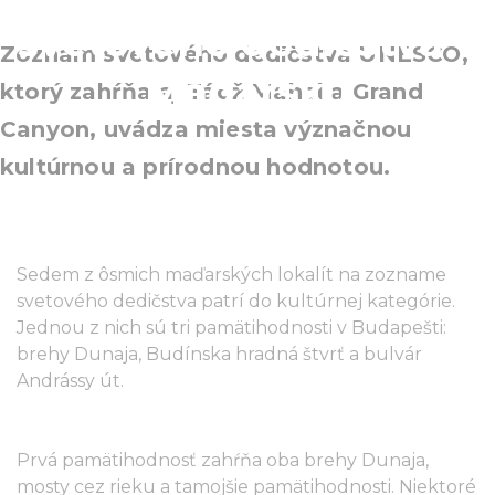
svetového dedičstva v
Zoznam svetového dedičstva UNESCO,
Maďarsku
ktorý zahŕňa aj Tádž Mahal a Grand
Canyon, uvádza miesta význačnou
kultúrnou a prírodnou hodnotou.
Sedem z ôsmich maďarských lokalít na zozname
svetového dedičstva patrí do kultúrnej kategórie.
Jednou z nich sú tri pamätihodnosti v Budapešti:
brehy Dunaja, Budínska hradná štvrť a bulvár
Andrássy út.
Prvá pamätihodnosť zahŕňa oba brehy Dunaja,
mosty cez rieku a tamojšie pamätihodnosti. Niektoré