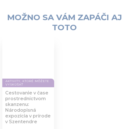
MOŽNO SA VÁM ZAPÁČI AJ
TOTO
AKTIVITY, KTORÉ MÔŽETE
VYSKÚŠAŤ
Cestovanie v čase
prostredníctvom
skanzenu:
Národopisná
expozícia v prírode
v Szentendre