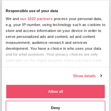
MAĎARSKÝ
SLOVNÍK
Responsible use of your data
GASTRONÓMIE
We and
our 1022 partners
process your personal data,
e.g. your IP-number, using technology such as cookies to
store and access information on your device in order to
serve personalized ads and content, ad and content
measurement, audience research and services
development. You have a choice in who uses your data
and for what purposes. Your privacy choices are only
applicable on this digital property where you have made
your choices. You can change or withdraw your consent
any time from the Cookie Declaration or by clicking on
Show details
the Privacy trigger icon.
AKTIVITY, KTORÉ MÔŽETE
VYSKÚŠAŤ
If you allow, we would also like to:
Allow all
Najobľúbenejší
Collect information about your geographical location
festival maďarskej
which can be accurate to within several meters
gastronómie:
Deny
Identify your device by actively scanning it for
Festival Gourmet