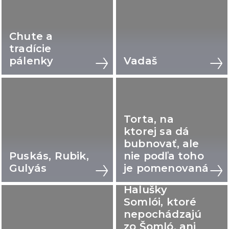
Chute a
tradície
pálenky
Vadaš
Torta, na
ktorej sa dá
bubnovať, ale
Puskás, Rubik,
nie podľa toho
Gulyás
je pomenovaná
Halušky
Somlói, ktoré
nepochádzajú
zo Šomló, ani