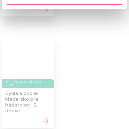
specific characteristics (fingerprinting)
Find out more about how your personal data is processed
and set your preferences in the
details section
.
We use cookies to personalise content and ads, to
provide social media features and to analyse our traffic.
We also share information about your use of our site with
our social media, advertising and analytics partners who
may combine it with other information that you’ve
provided to them or that they’ve collected from your use
of their services.
NAPLÁNUJTE SI SVOJ
VÝLET
Gyula a okolie
Maďarsko pre
bádateľov - 2
dňové