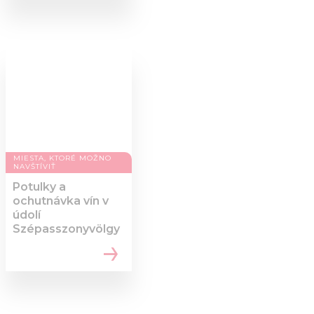
MIESTA, KTORÉ MOŽNO
NAVŠTÍVIŤ
Potulky a
ochutnávka vín v
údolí
Szépasszonyvölgy