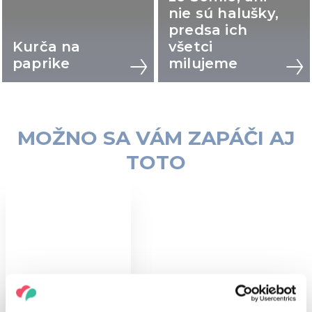
nie sú halušky,
predsa ich
Kurča na
všetci
paprike
milujeme
MOŽNO SA VÁM ZAPÁČI AJ
TOTO
AKTIVITY, KTORÉ MÔŽETE
VYSKÚŠAŤ