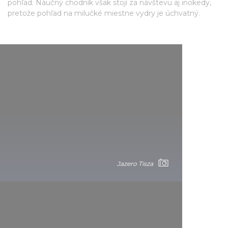
pohľad. Náučný chodník však stojí za návštevu aj inokedy,
pretože pohľad na milučké miestne vydry je úchvatný.
Jazero Tisza