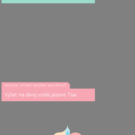
MIESTA, KTORÉ MOŽNO NAVŠTÍVIŤ
Výlet na divej vode jazere Tisa