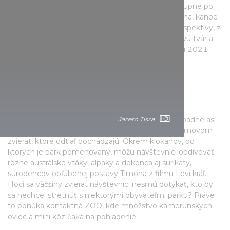
(Rybár riečny) a Bölömbika (Bučiak veľký) sú prístupné po
vode, takže stojí za to naskočiť do motorového člna, kanoe
alebo na SUP a pozrieť si jazero Tisza z vtáčej perspektívy, z
výšky 9 metrov nad vodou jazero ukáže svoju novú tvár a
môžeme sa kochať nádherným výhľadom. V roku 2021
získala Bölömbika aj titul Rozhľadňa roka.
4. Klokaní park, Tiszaderzs
Keď počujete názov jazero Tisza, prvé čo vám napadne asi
Jazero Tisza
nie je Austrália, ale Klokaní park v Tiszaderzsi je domovom
zvierat, ktoré odtiaľ pochádzajú. Okrem klokanov, po
ktorých je park pomenovaný, môžu návštevníci obdivovať
rôzne austrálske vtáky, alpaky a dokonca aj surikaty,
súrodencov obľúbenej postavy Timona z filmu Leví kráľ.
Hoci sa väčšiny zvierat návštevníci nesmú dotýkať, kto by
sa nechcel stretnúť s niektorými obyvateľmi parku? Práve
to ponúka kontaktná ZOO, kde množstvo kamerunských
oviec a mini kôz čaká na pohladenie.