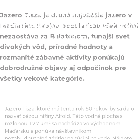
dvoch kolesách:
Jazero Tisza je druhé najväčšie jazero v
neopakovateľné zážitky
Maďarsku. Svojou popularitou však veľmi
nezaostáva za Balatonom, tunajší svet
v okolí Tisy
divokých vôd, prírodné hodnoty a
rozmanité zábavné aktivity ponúkajú
dobrodružné objavy aj odpočinok pre
všetky vekové kategórie.
Jazero Tisza, ktoré má tento rok 50 rokov, by sa dalo
nazvať oázou nížiny Alföld. Táto vodná plocha s
rozlohou 127 km² sa nachádza vo východnom
Maďarsku a ponúka návštevníkom
nezabudnuteľné zážitky na súši aj na vode. Nájdete