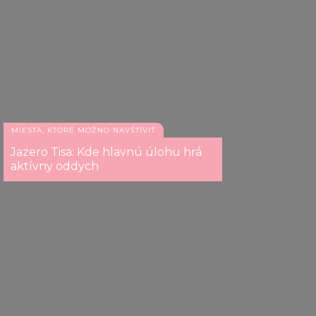
MIESTA, KTORÉ MOŽNO NAVŠTÍVIŤ
Jazero Tisa: Kde hlavnú úlohu hrá
aktívny oddych