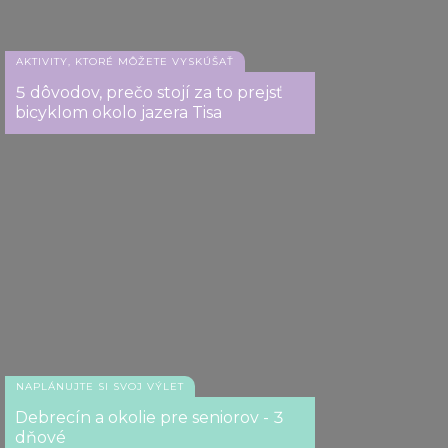
AKTIVITY, KTORÉ MÔŽETE VYSKÚŠAŤ
5 dôvodov, prečo stojí za to prejsť
bicyklom okolo jazera Tisa
NAPLÁNUJTE SI SVOJ VÝLET
Debrecín a okolie pre seniorov - 3
dňové