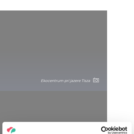
Ekocentrum pri jazere Tisza
5. Nerušený oddych na Pláži snov