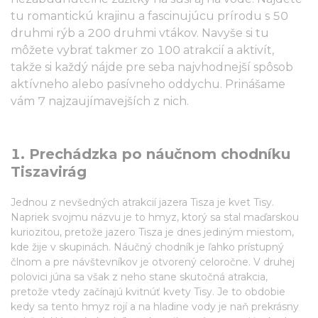
tu romantickú krajinu a fascinujúcu prírodu s 50
druhmi rýb a 200 druhmi vtákov. Navyše si tu
môžete vybrať takmer zo 100 atrakcií a aktivít,
takže si každý nájde pre seba najvhodnejší spôsob
aktívneho alebo pasívneho oddychu. Prinášame
vám 7 najzaujímavejších z nich.
1. Prechádzka po náučnom chodníku
Tiszavirág
Jednou z nevšedných atrakcií jazera Tisza je kvet Tisy.
Napriek svojmu názvu je to hmyz, ktorý sa stal maďarskou
kuriozitou, pretože jazero Tisza je dnes jediným miestom,
kde žije v skupinách. Náučný chodník je ľahko prístupný
člnom a pre návštevníkov je otvorený celoročne. V druhej
polovici júna sa však z neho stane skutočná atrakcia,
pretože vtedy začínajú kvitnúť kvety Tisy. Je to obdobie
kedy sa tento hmyz rojí a na hladine vody je naň prekrásny