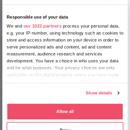
Hoci je jazero Tisa známe svojou romantickou prírodnou
krajinou, podobnú krásu ponúkajú aj jeho upravené pláže.
Responsible use of your data
Azda najpríjemnejšiu atmosféru nájdete na brehu Álompart
We and
our 1022 partners
process your personal data,
Ekocentrum pri jazere Tisza
pri obciach Tiszanána-Dinnyéshát. Ako už aj názov
e.g. your IP-number, using technology such as cookies to
napovedá, pláž sa vďaka zelenému okoliu a azúrovej vode
vyznačuje nevšedným pokojom. Ponúka však aj širokú škálu
store and access information on your device in order to
možností aktívneho oddychu, okolie môžete objavovať
serve personalized ads and content, ad and content
napríklad na vodnom bicykli, na kajaku alebo na bicykli. Ale
measurement, audience research and services
nebudete sklamaní ani ak ste radšej za zaslúžený oddych,
development. You have a choice in who uses your data
pláž s pozvoľným vstupom do vody, obklopená zeleňou
and for what purposes. Your privacy choices are only
očarí každého.
applicable on this digital property where you have made
your choices. You can change or withdraw your consent
any time from the Cookie Declaration or by clicking on
Show details
the Privacy trigger icon.
Jazero Tisza
If you allow, we would also like to:
Allow all
Collect information about your geographical location
which can be accurate to within several meters