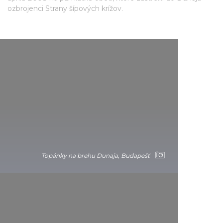
ozbrojenci Strany šípových krížov.
Topánky na brehu Dunaja, Budapešť