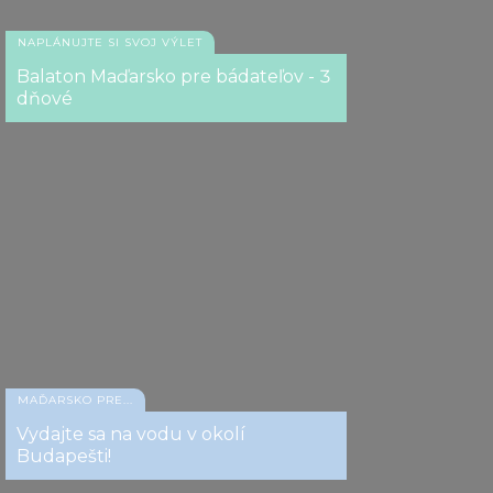
NAPLÁNUJTE SI SVOJ VÝLET
Balaton Maďarsko pre bádateľov - 3
dňové
MAĎARSKO PRE...
Vydajte sa na vodu v okolí
Budapešti!