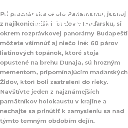
Dunaja: spomienky na
Pri prechádzke okolo Parlamentu, jednej
temné časy
z najikonickejších budov v Maďarsku, si
okrem rozprávkovej panorámy Budapešti
môžete všimnúť aj niečo iné: 60 párov
liatinových topánok, ktoré stoja
opustené na brehu Dunaja, sú hrozným
mementom, pripomínajúcim maďarských
Židov, ktorí boli zastrelení do rieky.
Navštívte jeden z najznámejších
pamätníkov holokaustu v krajine a
nechajte sa prinútiť k zamysleniu sa nad
týmto temným obdobím dejín.