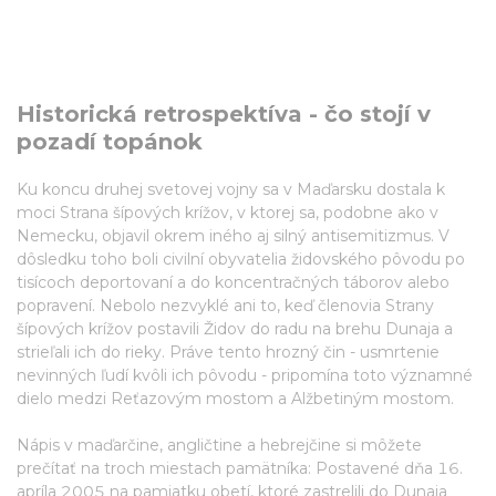
Historická retrospektíva - čo stojí v
pozadí topánok
Ku koncu druhej svetovej vojny sa v Maďarsku dostala k
moci Strana šípových krížov, v ktorej sa, podobne ako v
Nemecku, objavil okrem iného aj silný antisemitizmus. V
dôsledku toho boli civilní obyvatelia židovského pôvodu po
tisícoch deportovaní a do koncentračných táborov alebo
popravení. Nebolo nezvyklé ani to, keď členovia Strany
šípových krížov postavili Židov do radu na brehu Dunaja a
strieľali ich do rieky. Práve tento hrozný čin - usmrtenie
nevinných ľudí kvôli ich pôvodu - pripomína toto významné
dielo medzi Reťazovým mostom a Alžbetiným mostom.
Nápis v maďarčine, angličtine a hebrejčine si môžete
prečítať na troch miestach pamätníka: Postavené dňa 16.
apríla 2005 na pamiatku obetí, ktoré zastrelili do Dunaja