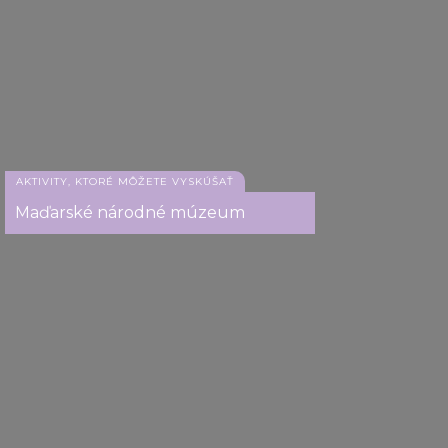
We also share information about your use of our site with
our social media, advertising and analytics partners who
Topánky na brehu Dunaja, Budapešť
may combine it with other information that you’ve
provided to them or that they’ve collected from your use
of their services.
AKTIVITY, KTORÉ MÔŽETE VYSKÚŠAŤ
Maďarské národné múzeum
Topánky na brehu Dunaja, Budapešť