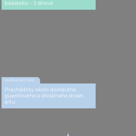
bádateľov - 3 dňové
MAĎARSKO PRE...
Prechádzky okolo domáceho
guerillového a oficiálneho street
artu