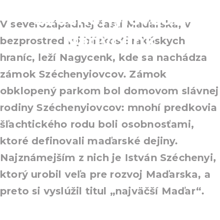
Széchenyiovcov,
V severozápadnej časti Maďarska, v
Nagycenk
bezprostrednej blízkosti rakúskych
hraníc, leží Nagycenk, kde sa nachádza
zámok Széchenyiovcov. Zámok
obklopený parkom bol domovom slávnej
rodiny Széchenyiovcov: mnohí predkovia
šľachtického rodu boli osobnosťami,
ktoré definovali maďarské dejiny.
Najznámejším z nich je István Széchenyi,
ktorý urobil veľa pre rozvoj Maďarska, a
preto si vyslúžil titul „najväčší Maďar“.