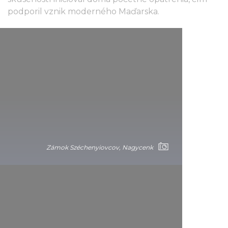
podporil vznik moderného Maďarska.
Zámok Széchenyiovcov, Nagycenk