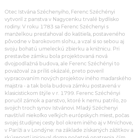
Otec Istvána Széchenyiho, Ferenc Széchényi
vytvoril z panstva v Nagycenku trvalé bydlisko
rodiny. V roku 1783 sa Ferenc Széchenyi s
manželkou presťahoval do kaštieľa, postaveného
pôvodne v barokovom slohu, a vzal si so sebou aj
svoju bohatú umeleckú zbierku a knižnicu. Pri
prestavbe zámku bola projektovaná nová
dvojpodlažná budova, ale Ferenc Széchényi to
považoval za príliš okázalé, preto poveril
vypracovaním nových projektov iného maďarského
majstra - a tak bola budova zámku postavená v
klasicistickom štýle v r. 1799. Ferenc Széchényi
poručil zámok a panstvo, ktoré k nemu patrilo, zo
svojich troch synov Istvánovi. Mladý Széchenyi
navštívil niekoľko veľkých európskych miest, počas
svojej študijnej cesty bol okrem iného aj v Mníchove,
v Paríži a v Londýne: na základe získaných zážitkov a
skúseností inicioval doma početné opatrenia, čím