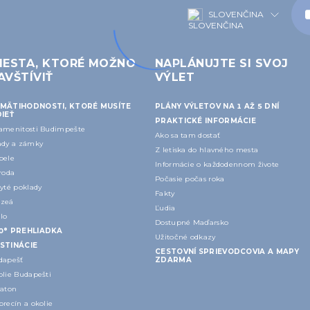
SLOVENČINA
IESTA, KTORÉ MOŽNO
NAPLÁNUJTE SI SVOJ
AVŠTÍVIŤ
VÝLET
MÄTIHODNOSTI, KTORÉ MUSÍTE
PLÁNY VÝLETOV NA 1 AŽ 5 DNÍ
DIEŤ
PRAKTICKÉ INFORMÁCIE
amenitosti Budimpešte
Ako sa tam dostať
ady a zámky
Z letiska do hlavného mesta
pele
Informácie o každodennom živote
roda
Počasie počas roka
yté poklady
Fakty
zeá
Ľudia
lo
Dostupné Maďarsko
60° PREHLIADKA
Užitočné odkazy
STINÁCIE
CESTOVNÍ SPRIEVODCOVIA A MAPY
dapešť
ZDARMA
olie Budapešti
laton
recín a okolie