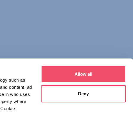
Allow all
logy such as
 and content, ad
Deny
ce in who uses
roperty where
 Cookie