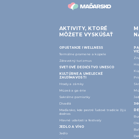
AKTIVITY, KTORÉ
M
MÔŽETE VYSKÚŠAŤ
N
OPUŠTANJE I WELLNESS
PA
VI
Termálne pramene a kúpele
Zn
Zdravotný turizmus
Hr
SVETOVÉ DEDIČSTVO UNESCO
Kú
KULTÚRNE A UMELECKÉ
ZAUJÍMAVOSTI
Prí
Hrady a zámky
Skr
Múzeá a galérie
Mú
Sakrálne pamiatky
Jed
Divadlá
‎3
Maďarsko, kde pestré ľudové tradície žijú
DE
dodnes
Bu
Hlavné udalosti a festivaly
Ok
JEDLO A VÍNO
Ba
Jedlo
Deb