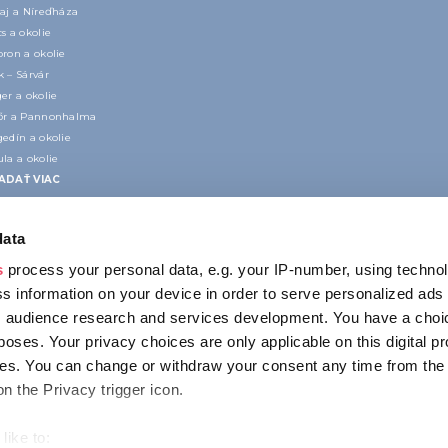
kaj a Níreďháza
s a okolie
ron a okolie
 – Sárvár
er a okolie
őr a Pannonhalma
edín a okolie
la a okolie
ADAŤ VIAC
data
s
process your personal data, e.g. your IP-number, using techno
s information on your device in order to serve personalized ads
 audience research and services development. You have a choi
poses. Your privacy choices are only applicable on this digital p
KONTAKT
s. You can change or withdraw your consent any time from the
1123 Budapest,
on the Privacy trigger icon.
Alkotás utca 19
+36 1 4888 700
like to: