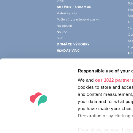
Víno
To
AKTÍVNY TURIZMUS
Péc
Vodné športy
Šop
Pešie túry a národné parky
Bük
Na bicykli
Jág
Na koni
Gy
Golf
Seg
DOMÁCE VÝROBKY
Gyu
HĽADAŤ VIAC
HĽ
Responsible use of your 
We and
our 1022 partner
cookies to store and acces
and content measurement,
your data and for what pur
you have made your choice
Declaration or by clicking 
If you allow, we would also 