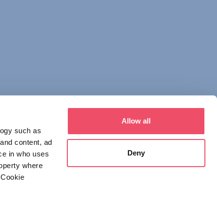
Allow all
logy such as
 and content, ad
Deny
ce in who uses
roperty where
 Cookie