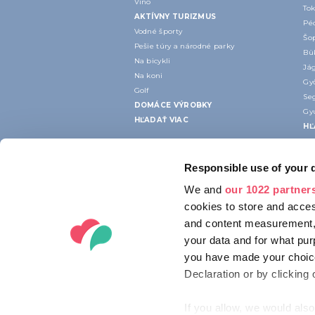
Víno
To
AKTÍVNY TURIZMUS
Péc
Vodné športy
Šop
Pešie túry a národné parky
Bük
Na bicykli
Jág
Na koni
Gy
Golf
Seg
DOMÁCE VÝROBKY
Gyu
HĽADAŤ VIAC
HĽ
Responsible use of your 
We and
our 1022 partner
cookies to store and acces
and content measurement,
your data and for what pur
you have made your choice
Declaration or by clicking 
If you allow, we would also 