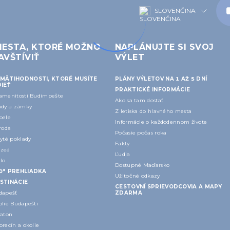
SLOVENČINA
IESTA, KTORÉ MOŽNO
NAPLÁNUJTE SI SVOJ
AVŠTÍVIŤ
VÝLET
MÄTIHODNOSTI, KTORÉ MUSÍTE
PLÁNY VÝLETOV NA 1 AŽ 5 DNÍ
DIEŤ
PRAKTICKÉ INFORMÁCIE
amenitosti Budimpešte
Ako sa tam dostať
ady a zámky
Z letiska do hlavného mesta
pele
Informácie o každodennom živote
roda
Počasie počas roka
yté poklady
Fakty
zeá
Ľudia
lo
Dostupné Maďarsko
60° PREHLIADKA
Užitočné odkazy
STINÁCIE
CESTOVNÍ SPRIEVODCOVIA A MAPY
dapešť
ZDARMA
olie Budapešti
laton
recín a okolie