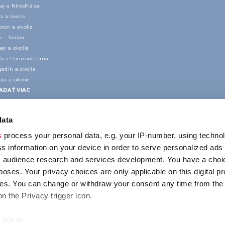
kaj a Níreďháza
s a okolie
ron a okolie
 – Sárvár
er a okolie
őr a Pannonhalma
edín a okolie
la a okolie
ADAŤ VIAC
data
s
process your personal data, e.g. your IP-number, using techno
s information on your device in order to serve personalized ads
 audience research and services development. You have a choi
poses. Your privacy choices are only applicable on this digital p
KONTAKT
s. You can change or withdraw your consent any time from the
1123 Budapest,
on the Privacy trigger icon.
Alkotás utca 19
+36 1 4888 700
like to: