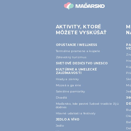
AKTIVITY, KTORÉ
M
MÔŽETE VYSKÚŠAŤ
N
OPUŠTANJE I WELLNESS
PA
VI
Termálne pramene a kúpele
Zn
Zdravotný turizmus
Hr
SVETOVÉ DEDIČSTVO UNESCO
Kú
KULTÚRNE A UMELECKÉ
ZAUJÍMAVOSTI
Prí
Hrady a zámky
Skr
Múzeá a galérie
Mú
Sakrálne pamiatky
Jed
Divadlá
‎3
Maďarsko, kde pestré ľudové tradície žijú
DE
dodnes
Bu
Hlavné udalosti a festivaly
Ok
JEDLO A VÍNO
Ba
Jedlo
Deb