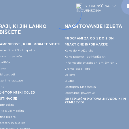
SLOVENŠČINA
RAJI, KI JIH LAHKO
NAČRTOVANJE IZLETA
BIŠČETE
PROGRAMI ZA OD 1 DO 5 DNI
AMENITOSTI, KI JIH MORATE VIDETI
PRAKTIČNE INFORMACIJE
amenitosti Budimpešte
Kako do Madžarske
dovi in palače
Kako potovati po Madžarski
pališča
Informacije o vsakdanjem življenju
rava
Vreme skozi leto
iti zakladi
Dejstva
eji in razstave
Ljudje
ana
Dostopna Madžarska
0-STOPINJSKI OGLED
Uporabne povezave
STINACIJE
BREZPLAČNI POTOVALNI VODNIKI IN
ZEMLJEVIDI
dimpešta
lika Budimpešta
tno jezero
recen in okolica
uh (Pécs) in okolica