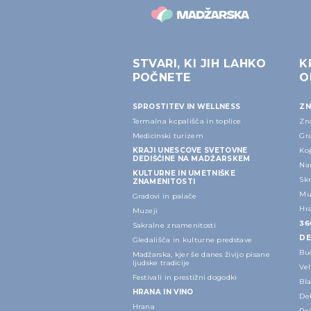
STVARI, KI JIH LAHKO
K
POČNETE
O
SPROSTITEV IN WELLNESS
ZN
Termalna kopališča in toplice
Zn
Medicinski turizem
Gra
KRAJI UNESCOVE SVETOVNE
Ko
DEDIŠČINE NA MADŽARSKEM
Na
KULTURNE IN UMETNIŠKE
Skr
ZNAMENITOSTI
Muz
Gradovi in palače
Hr
Muzeji
36
Sakralne znamenitosti
DE
Gledališča in kulturne predstave
Bu
Madžarska, kjer še danes živijo pisane
ljudske tradicije
Ve
Festivali in prestižni dogodki
Bla
HRANA IN VINO
Deb
Hrana
Peč