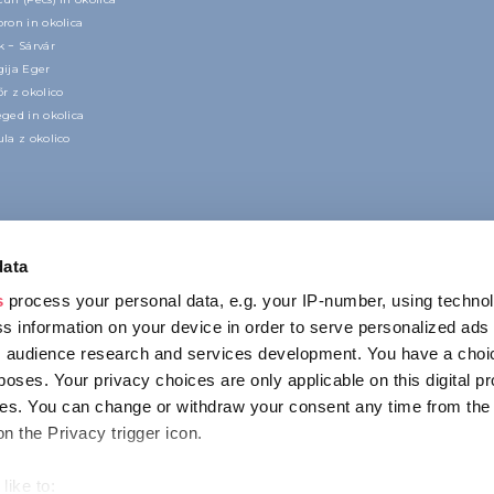
ron in okolica
 − Sárvár
gija Eger
r z okolico
ged in okolica
la z okolico
data
s
process your personal data, e.g. your IP-number, using techno
s information on your device in order to serve personalized ads
 audience research and services development. You have a choi
poses. Your privacy choices are only applicable on this digital p
KONTAKT
s. You can change or withdraw your consent any time from the
1123 Budapest,
on the Privacy trigger icon.
Alkotás utca 19
+36 1 4888 700
like to: