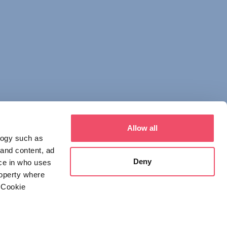
Allow all
logy such as
 and content, ad
Deny
ce in who uses
roperty where
 Cookie