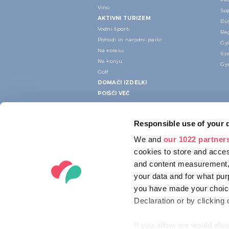
Vino
Sop
AKTIVNI TURIZEM
Bük
Vodni športi
Re
Pohodi in narodni parki
Győ
Na kolesu
Sze
Na konju
Gyu
Golf
DOMAČI IZDELKI
POIŠČI VEČ
Responsible use of your 
We and
our 1022 partner
cookies to store and acces
and content measurement,
your data and for what pur
you have made your choice
Declaration or by clicking 
If you allow, we would also 