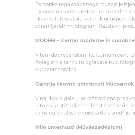
Tematika tega sodobnega muzeja je izj
njegove občasne razstave pa so vedno zel
likovne, fotografske, video, kinetične in 
spremljevalnimi programi. Razstavni prosto
MODEM – Center moderne in sodobne
V tem debrecenskem kulturnem centru n
Poleg slik si lahko tu ogledate tudi fotogra
eksperimentalna.
Galerija likovne umetnosti Műcsarnok
V tej likovni galeriji so razstavljena pr
leto pa gosti tudi pet ali šest razstav d
so na ogled zlasti pionirska dela srednje
Mlin umetnosti (MűvészetMalom)