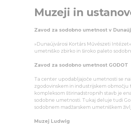
Muzeji in ustanov
Zavod za sodobno umetnost v Dunaúj
»Dunaújvárosi Kortárs Művészeti Intézet« 
umetniško zbirko in široko paleto sodobn
Zavod za sodobno umetnost GODOT
Ta center upodabljajoče umetnosti se na
zgodovinskem in industrijskem območju t
kompleksom štirinadstropnih stavb je en
sodobne umetnosti. Tukaj deluje tudi God
sodobnem madžarskem umetniškem življ
Muzej Ludwig