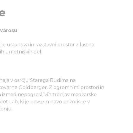
e
városu
je ustanova in razstavni prostor z lastno
ih umetniških del.
haja v osrčju Starega Budima na
ovarne Goldberger. Z ogromnimi prostori in
a izmed nepogrešljivih trdnjav madžarske
ot Lab, ki je povsem novo prizorišče v
enju.