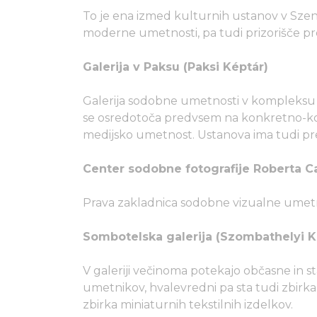
To je ena izmed kulturnih ustanov v Szen
moderne umetnosti, pa tudi prizorišče pr
Galerija v Paksu (Paksi Képtár)
Galerija sodobne umetnosti v kompleksu
se osredotoča predvsem na konkretno-kon
medijsko umetnost. Ustanova ima tudi pre
Center sodobne fotografije Roberta C
Prava zakladnica sodobne vizualne umetno
Sombotelska galerija (Szombathelyi K
V galeriji večinoma potekajo občasne in s
umetnikov, hvalevredni pa sta tudi zbirka 
zbirka miniaturnih tekstilnih izdelkov.