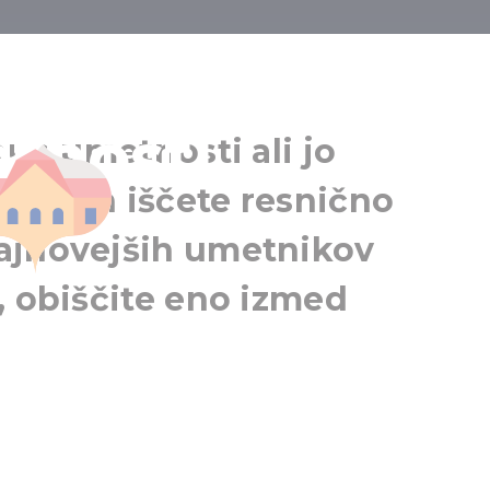
lerije sodobn
MODEM – Center moderne in sodobne u
tnosti
D
bne umetnosti ali jo
Debrecen in
nati in iščete resnično
ajnovejših umetnikov
, obiščite eno izmed