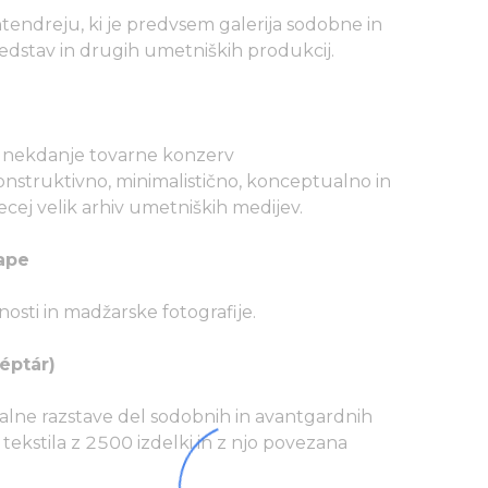
tendreju, ki je predvsem galerija sodobne in
edstav in drugih umetniških produkcij.
 nekdanje tovarne konzerv
struktivno, minimalistično, konceptualno in
cej velik arhiv umetniških medijev.
ape
sti in madžarske fotografije.
éptár)
talne razstave del sodobnih in avantgardnih
tekstila z 2500 izdelki in z njo povezana