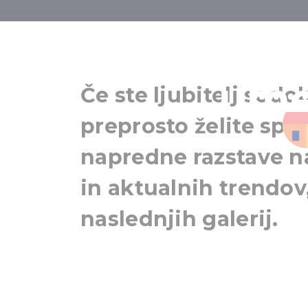
Madžarske ga
ume
Če ste ljubitelj sodo
preprosto želite spoz
napredne razstave n
in aktualnih trendov
naslednjih galerij.