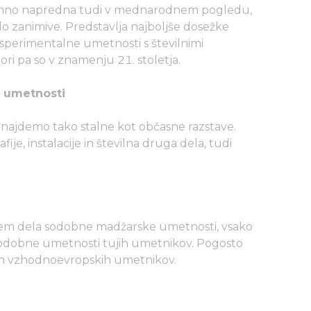
emno napredna tudi v mednarodnem pogledu,
o zanimive. Predstavlja najboljše dosežke
eksperimentalne umetnosti s številnimi
ri pa so v znamenju 21. stoletja.
 umetnosti
ajdemo tako stalne kot občasne razstave.
fije, instalacije in številna druga dela, tudi
edvsem dela sodobne madžarske umetnosti, vsako
el sodobne umetnosti tujih umetnikov. Pogosto
- in vzhodnoevropskih umetnikov.