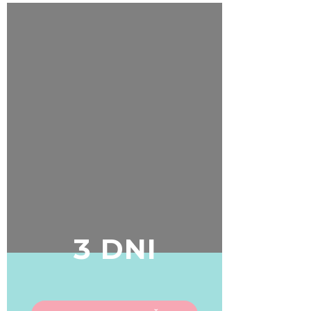
We also share information about your use of our site with
our social media, advertising and analytics partners who
may combine it with other information that you’ve
provided to them or that they’ve collected from your use
of their services.
3 DNI