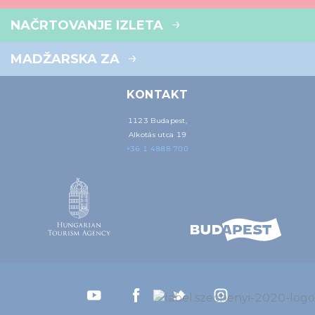
NAČRTOVANJE IZLETA
MADŽARSKA ZA
KONTAKT
1123 Budapest,
Alkotás utca 19
+36 1 4888 700