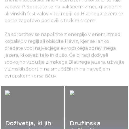
zabavali? Sprostite se na kakšnem izmed glasbenih
ali vinskih festivalov v tej regiji: od Blatnega jezera se
boste zagotovo poslovili s težkim srcem!
Za sprostitev se napolnite z energijo v enem izmed
kopališč v regiji ali obiščite Hévíz, kjer se lahko
predate vodi največjega evropskega zdravilnega
jezera, ki osveži telo in dušo. Če bi radi doživeli
spokojno vzdušje zimskega Blatnega jezera, uživajte
v zimskih športih na smučiščih in na največjem
evropskem »drsališču«.
Doživetja, ki jih
Družinska