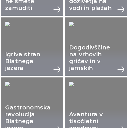
ne smete
doživetja na
zamuditi
vodi in plažah
Dogodivščine
Igriva stran
na vrhovih
Blatnega
gričev in v
jezera
jamskih
Gastronomska
revolucija
Avantura v
Blatnega
tisočletni