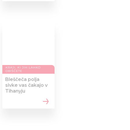
KRAJI, KI JIH LAHKO
OBIŠČETE
Bleščeča polja
sivke vas čakajo v
Tihanyju