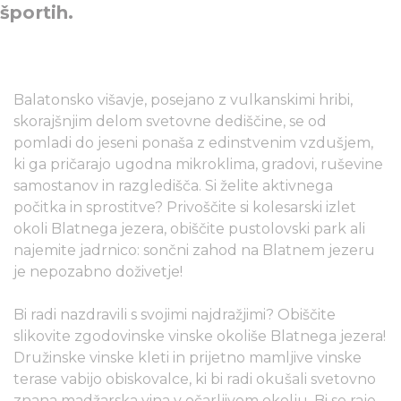
športih.
Balatonsko višavje, posejano z vulkanskimi hribi,
skorajšnjim delom svetovne dediščine, se od
pomladi do jeseni ponaša z edinstvenim vzdušjem,
ki ga pričarajo ugodna mikroklima, gradovi, ruševine
samostanov in razgledišča. Si želite aktivnega
počitka in sprostitve? Privoščite si kolesarski izlet
okoli Blatnega jezera, obiščite pustolovski park ali
najemite jadrnico: sončni zahod na Blatnem jezeru
je nepozabno doživetje!
Bi radi nazdravili s svojimi najdražjimi? Obiščite
slikovite zgodovinske vinske okoliše Blatnega jezera!
Družinske vinske kleti in prijetno mamljive vinske
terase vabijo obiskovalce, ki bi radi okušali svetovno
znana madžarska vina v očarljivem okolju. Bi se raje