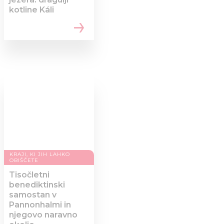
kotline Káli
KRAJI, KI JIH LAHKO
OBIŠČETE
Tisočletni
benediktinski
samostan v
Pannonhalmi in
njegovo naravno