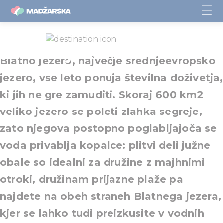
Blatno jezero
Blatno jezero, največje srednjeevropsko
jezero, vse leto ponuja številna doživetja,
ki jih ne gre zamuditi. Skoraj 600 km2
veliko jezero se poleti zlahka segreje,
zato njegova postopno poglabljajoča se
voda privablja kopalce: plitvi deli južne
obale so idealni za družine z majhnimi
otroki, družinam prijazne plaže pa
najdete na obeh straneh Blatnega jezera,
kjer se lahko tudi preizkusite v vodnih