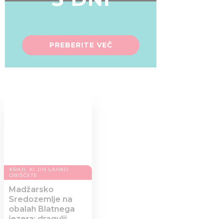
PREBERITE VEČ
KRAJI, KI JIH LAHKO
OBIŠČETE
Madžarsko
Sredozemlje na
obalah Blatnega
jezera: dragulji