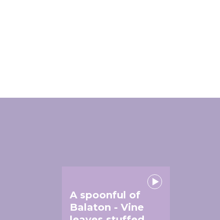
A spoonful of
Balaton - Vine
leaves stuffed