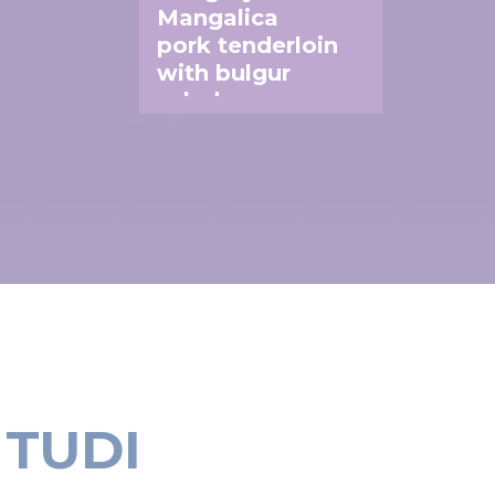
Mangalica
pork tenderloin
with bulgur
salad
TUDI