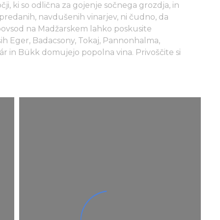
i, ki so odlična za gojenje sočnega grozdja, in
redanih, navdušenih vinarjev, ni čudno, da
j povsod na Madžarskem lahko poskusite
liših Eger, Badacsony, Tokaj, Pannonhalma,
r in Bükk domujejo popolna vina. Privoščite si