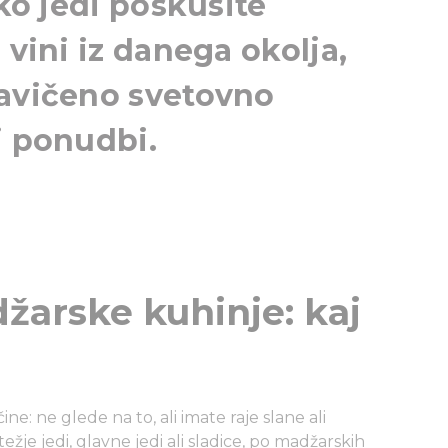
hko jedi poskusite
 vini iz danega okolja,
ravičeno svetovno
ki ponudbi.
žarske kuhinje: kaj
e: ne glede na to, ali imate raje slane ali
težje jedi, glavne jedi ali sladice, po madžarskih