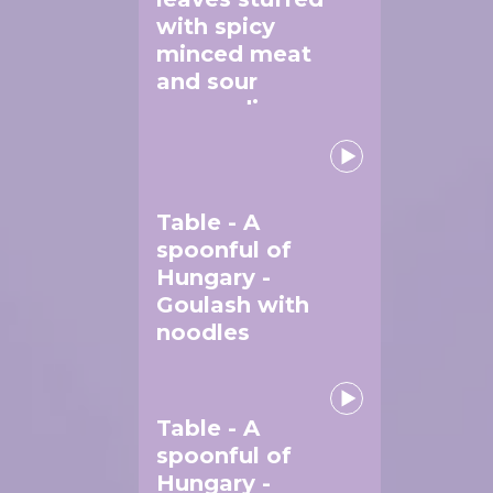
with spicy
minced meat
and sour
cream dip
Table - A
spoonful of
Hungary -
Goulash with
noodles
Table - A
spoonful of
Hungary -