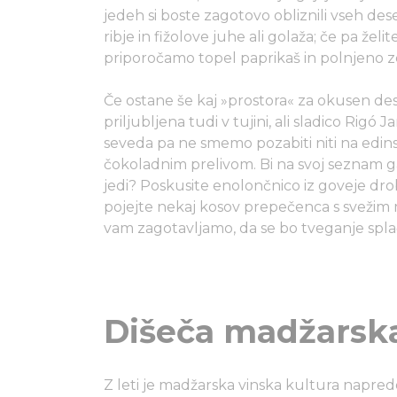
jedeh si boste zagotovo obliznili vseh des
ribje in fižolove juhe ali golaža; če pa žel
priporočamo topel paprikaš in polnjeno ze
Če ostane še kaj »prostora« za okusen dese
priljubljena tudi v tujini, ali sladico Rigó Jan
seveda pa ne smemo pozabiti niti na edins
čokoladnim prelivom. Bi na svoj seznam g
jedi? Poskusite enolončnico iz goveje drob
pojejte nekaj kosov prepečenca s svežim moz
vam zagotavljamo, da se bo tveganje spl
Dišeča madžarska
Z leti je madžarska vinska kultura napredo