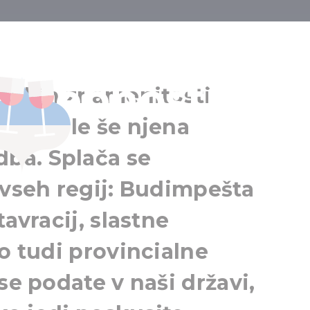
seznam želja 
posebnosti
olikih znamenitosti
oljša le še njena
ba. Splača se
 vseh regij: Budimpešta
tavracij, slastne
jo tudi provincialne
se podate v naši državi,