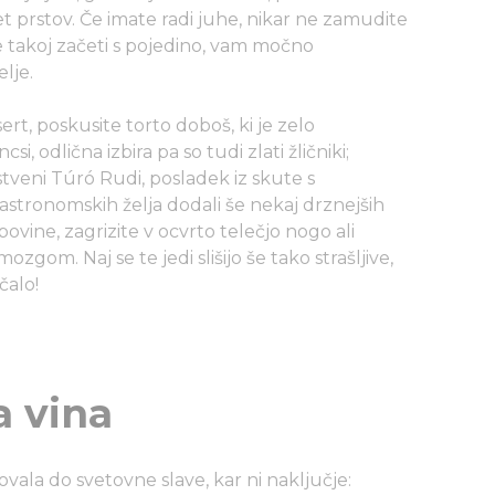
et prstov. Če imate radi juhe, nikar ne zamudite
ite takoj začeti s pojedino, vam močno
lje.
rt, poskusite torto doboš, ki je zelo
csi, odlična izbira pa so tudi zlati žličniki;
tveni Túró Rudi, posladek iz skute s
astronomskih želja dodali še nekaj drznejših
ovine, zagrizite v ocvrto telečjo nogo ali
gom. Naj se te jedi slišijo še tako strašljive,
ačalo!
 vina
vala do svetovne slave, kar ni naključje: