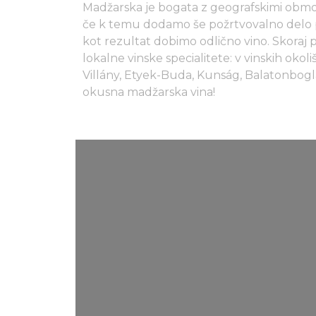
Madžarska je bogata z geografskimi območj
če k temu dodamo še požrtvovalno delo p
kot rezultat dobimo odlično vino. Skora
lokalne vinske specialitete: v vinskih oko
Villány, Etyek-Buda, Kunság, Balatonboglá
okusna madžarska vina!