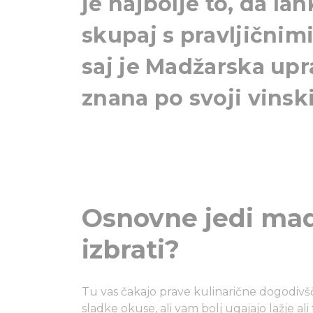
je najbolje to, da la
skupaj s pravljičnimi
saj je Madžarska up
znana po svoji vins
Osnovne jedi mad
izbrati?
Tu vas čakajo prave kulinarične dogodivščin
sladke okuse, ali vam bolj ugajajo lažje ali 