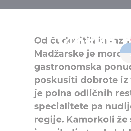
Gastronomski 
vinske 
Od čudovitih in razn
Madžarske je morda b
gastronomska ponud
poskusiti dobrote iz
je polna odličnih res
specialitete pa nudi
regije. Kamorkoli že 