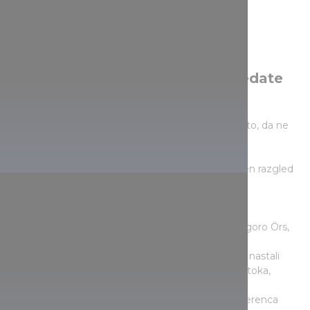
Znamenitosti, ki si jih lahko ogledate
med izletom v Badacsonyju
Med prijetnim izletom v Badacsony poskrbite za to, da ne
zamudite naslednjih znamenitosti:
razgledna točka v Kisfaludyju ponuja spektakularen razgled
na Blatno jezero in okoliške gore,
spomenik, poimenovan po podprefektu Károlyju
Hertelendyju, ponuja razgled na Tomajski zaliv in goro Örs,
vrata Kő, ki jih sestavljajo velikanski bazaltni stolpi, nastali
zaradi erozije naravnih sil in bližnjega gorskega potoka,
koča Rodostó, zgrajena leta 1936 v spomin na Ferenca