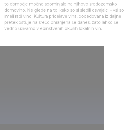
to območje močno spominjalo na njihovo sredozemsko
domovino. Ne glede na to, kako so si sledili osvajalci – vsi so
imeli radi vino. Kultura pridelave vina, podedovana iz daljne
preteklosti, je na srečo ohranjena še danes, zato lahko še
vedno uživamo v edinstvenih okusih lokalnih vin.