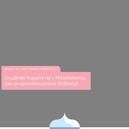
KRAJI, KI JIH LAHKO OBIŠČETE
Družinski kopalni raj v Mórahalomu,
kjer je sprostitev pravo doživetje