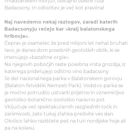
»madžarskem morju«, običajno obišče tudi
Badacsony. In odločitev je več kot pravilna!
Naj navedemo nekaj razlogov, zaradi katerih
Badacsonyju rečejo kar »kralj balatonskega
hribovja«.
Čeprav je osamelec že pred milijoni let nehal bruhati
lavo, je danes dom posebnih geoloških oblik, ki se
imenujejo »bazaltne orgle«.
Na njegovih pobočjih raste posebna vrsta grozdja, iz
katerega pridelujejo odlično vino badacsony.
Je del nacionalnega parka v Balatonskem gorovju
(Balaton-felvidéki Nemzeti Park). Vodstvo parka se
je močno potrudilo ustvariti prijetno in vznemirljivo
geološko-botanično-zoološko naravno pot.
Vključuje več spektakularnih razglednih točk in
zanimivosti, zato tukaj zlahka preživite ves dan.
Okolico lahko raziščete peš na turi nordijske hoje ali
pa na kolesu.