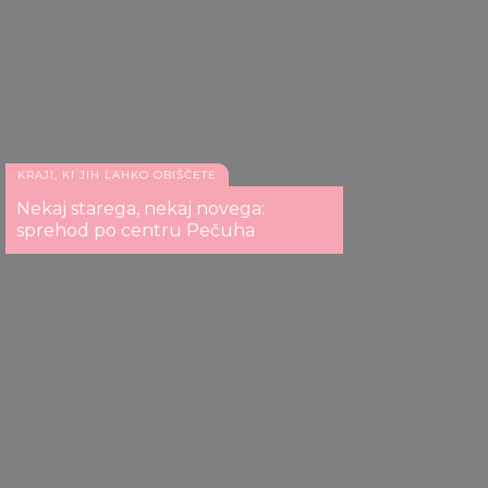
KRAJI, KI JIH LAHKO OBIŠČETE
Nekaj starega, nekaj novega:
sprehod po centru Pečuha