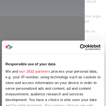
Rákóczija in njegovega partnerja, skupaj s katerim sta se
skrivala v boju za osvoboditev pred Habsburžani,
razgledna točka Tördemic ponuja razgled na bazaltne orgle
na pobočju gore sv. Jurija in ruševine gradu Szigliget,
Ranolderski križ, ki ga je postavil škof János Ranolder na
južnem robu gorske planote,
kapela sv. Donata, zgrajena v neogotskem slogu v 19.
stoletju,
hiša s slamnato streho madžarskega pesnika Sándorja
Responsible use of your data
Kisfaludyja,
We and
our 1022 partners
process your personal data,
hiša pesnikove žene Róze Szegedi, v kateri je danes literarni
e.g. your IP-number, using technology such as cookies to
spominski muzej Sándorja Kisfaludyja in Róze Szegedy,
store and access information on your device in order to
serve personalized ads and content, ad and content
lokalna zgodovinska in etnografska zbirka Stavbe
measurement, audience research and services
podeželske dediščine.
development. You have a choice in who uses your data
and for what purposes. Your privacy choices are only