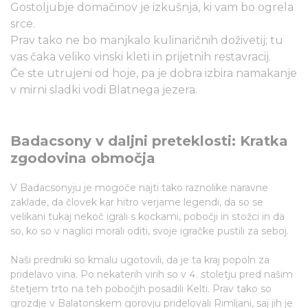
Gostoljubje domačinov je izkušnja, ki vam bo ogrela
srce.
Prav tako ne bo manjkalo kulinaričnih doživetij; tu
vas čaka veliko vinski kleti in prijetnih restavracij.
Če ste utrujeni od hoje, pa je dobra izbira namakanje
v mirni sladki vodi Blatnega jezera.
Badacsony v daljni preteklosti: Kratka
zgodovina območja
V Badacsonyju je mogoče najti tako raznolike naravne
zaklade, da človek kar hitro verjame legendi, da so se
velikani tukaj nekoč igrali s kockami, pobočji in stožci in da
so, ko so v naglici morali oditi, svoje igračke pustili za seboj.
Naši predniki so kmalu ugotovili, da je ta kraj popoln za
pridelavo vina. Po nekaterih virih so v 4. stoletju pred našim
štetjem trto na teh pobočjih posadili Kelti. Prav tako so
grozdje v Balatonskem gorovju pridelovali Rimljani, saj jih je