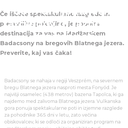
dom dih jemajočih
Če iščete spektakularne razglede in
razgledov in raznolikih
presunljivo pokrajino, je popolna
destinacija za vas na Madžarskem
zanimivosti
Badacsony na bregovih Blatnega jezera.
Preverite, kaj vas čaka!
Badacsony se nahaja v regiji Veszprém, na severnem
bregu Blatnega jezera nasproti mesta Fonyód. Je
najvišji osamelec (438 metrov) bazena Tapolca, ki ga
najdemo med zalivoma Blatnega jezera. Vulkanska
gora ponuja spektakularne poti in izjemne razglede
za pohodnike 365 dni v letu, zato večina
obiskovalcev, ki se odloči za organiziran program na