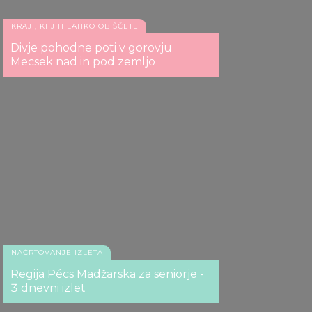
KRAJI, KI JIH LAHKO OBIŠČETE
Divje pohodne poti v gorovju
Mecsek nad in pod zemljo
NAČRTOVANJE IZLETA
Regija Pécs Madžarska za seniorje -
3 dnevni izlet