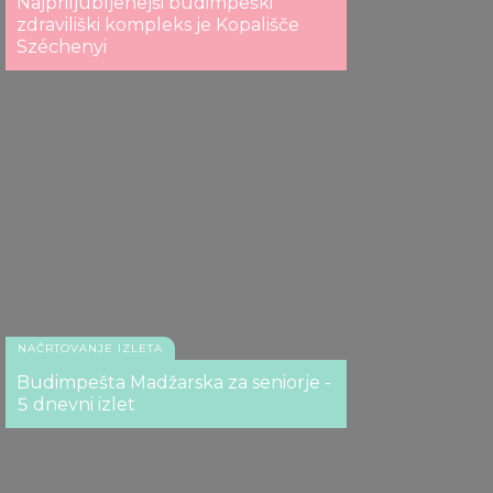
Najpriljubljenejši budimpeški
zdraviliški kompleks je Kopališče
Széchenyi
NAČRTOVANJE IZLETA
Budimpešta Madžarska za seniorje -
5 dnevni izlet