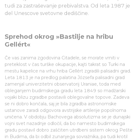
tudi za zastraševanje prebivalstva. Od leta 1987 je
del Unescove svetovne dediščine.
Sprehod okrog »Bastilje na hribu
Gellért«
Če vas zanima zgodovina Citadele, se morate vrniti v
preteklost v čas turške okupacije, kajti takrat so Turki na
mestu kapelice na vrhu hriba Gellért zgradili palisadni grad.
Leta 1813 je na predlog palatina Józsefa palisadni grad
zamenjal univerzitetni observatorij Uraniae, toda med
obleganjem budimskega gradu leta 1849 so madžarski
vojaki blizu zgradbe postavili oblegovalne topove. Zadeva
se ni dobro končala, saj je bila zgradba astronomske
ustanove zaradi odgovora avstrijske artilerije popolnoma
uničena. V obdobju Bachovega absolutizma se je dunajski
vojni svet nazadnje odločil, da bo namesto budimskega
gradu postavil dobro zaščiten utrdbeni sistem okrog Pešte
in Budima, da bi odbil zunanjega sovražnika, pa tudi krotil