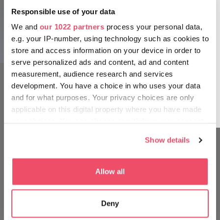
za zaščito Budimpešte. V kazematah so uredili
Responsible use of your data
skladišča in prostor za oskrbo ranjencev. Notranjost
We and
our 1022 partners
process your personal data,
utrdbe trenutno ni na ogled, toda zaradi stalnih
e.g. your IP-number, using technology such as cookies to
razstav na prostem in razkošne panorame turisti to
store and access information on your device in order to
območje še vedno z veseljem obiskujejo. To naj bo
serve personalized ads and content, ad and content
ena vaših prvih destinacij pri obisku Madžarske,
measurement, audience research and services
oglejte si jo med daljšim sprehodom! Povzpnite se
development. You have a choice in who uses your data
po vijugasti stezi Szirtes in že od daleč boste
and for what purposes. Your privacy choices are only
zagledali gričevnato Citadelo, kjer lahko celo
applicable on this digital property where you have made
poležavate v travi.
your choices. You can change or withdraw your consent
any time from the Cookie Declaration or by clicking on
Show details
the Privacy trigger icon.
POTUJTE KOT MADŽAR
If you allow, we would also like to:
Allow all
Collect information about your geographical location
which can be accurate to within several meters
Deny
Identify your device by actively scanning it for
specific characteristics (fingerprinting)