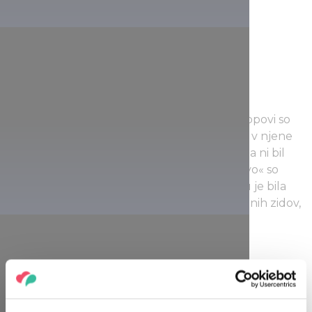
Štiri leta zatem je avstrijska vojska, katere topovi so
grozili Pešti na drugi strani reke, že vstopila v njene
kazemate. Preostali del utrdbenega sistema ni bil
nikoli dokončan, »zadnjo obrambno trdnjavo« so
postavili okrog mesta Komárno. Kljub temu je bila
do leta 1899, ko se je vojska umaknila z njenih zidov,
Citadela v očeh Madžarov simbol tiranije in
absolutizma.
V drugi svetovni vojni je bila zgradba spet
uporabljena za vojaške namene, saj so v njeni
notranjosti postavili tristopenjski protiletalski bunker