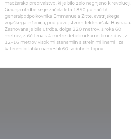
madžarsko prebivalstvo, ki je bilo zelo nagnjeno k revoluciji.
Gradnja utrdbe se je začela leta 1850 po načrtih
generalpodpolkovnika Emmanuela Zitte, avstrijskega
vojaškega inženirja, pod poveljstvom feldmaršala Haynaua.
Zasnovana je bila utrdba, dolga 220 metrov, široka 60
metrov, zaščitena s 4 metre debelimi kamnitimi zidovi, z
12–16 metrov visokimi stenamiin s strelnimi linami , za
katerimi bi lahko namestili 60 sodobnih topov.