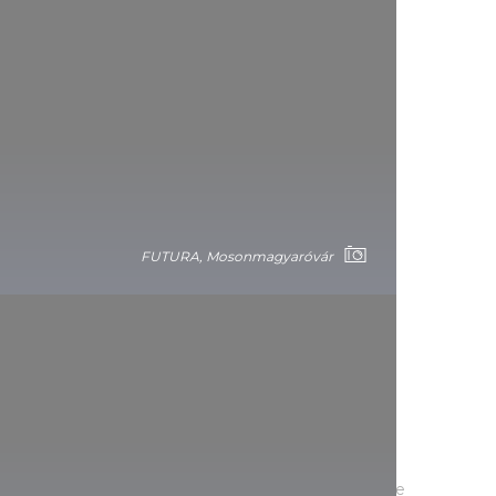
FUTURA, Mosonmagyaróvár
FUTURA - prihodnost je že tukaj
FUTURA v Mosonmagyaróváru ponuja nepozabne