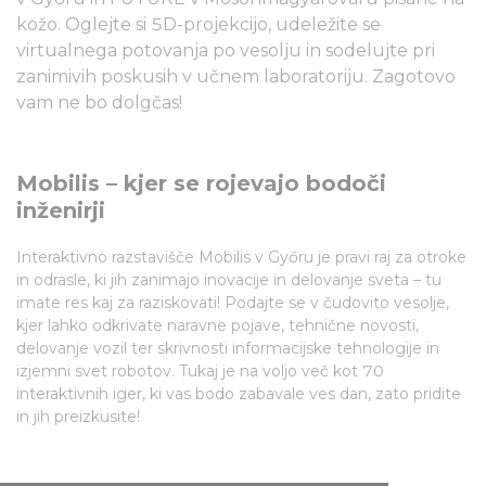
kožo. Oglejte si 5D-projekcijo, udeležite se
virtualnega potovanja po vesolju in sodelujte pri
zanimivih poskusih v učnem laboratoriju. Zagotovo
vam ne bo dolgčas!
Mobilis – kjer se rojevajo bodoči
inženirji
Interaktivno razstavišče Mobilis v Győru je pravi raj za otroke
in odrasle, ki jih zanimajo inovacije in delovanje sveta – tu
imate res kaj za raziskovati! Podajte se v čudovito vesolje,
kjer lahko odkrivate naravne pojave, tehnične novosti,
delovanje vozil ter skrivnosti informacijske tehnologije in
izjemni svet robotov. Tukaj je na voljo več kot 70
interaktivnih iger, ki vas bodo zabavale ves dan, zato pridite
in jih preizkusite!