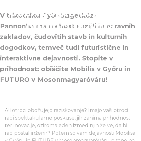
doživljajski centri na
V trikotniku Győr-Szigetköz-
območju Győra
Pannonhalma ne boste našli le naravnih
zakladov, čudovitih stavb in kulturnih
dogodkov, temveč tudi futuristične in
interaktivne dejavnosti. Stopite v
prihodnost: obiščite Mobilis v Győru in
FUTURO v Mosonmagyaróváru!
Ali otroci obožujejo raziskovanje? Imajo vaši otroci
radi spektakularne poskuse, jih zanima prihodnost
ter inovacije, oziroma eden izmed njih že ve, da bi
rad postal inženir? Potem so vam dejavnosti Mobilisa
v Győru in FUTURE v Mosonmagyaróváru pisane na