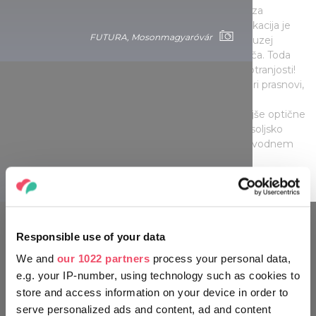
dejavnosti za male učenjake in izumitelje, saj gre za
največjo znanstveno igralnico v državi. Že sama lokacija je
FUTURA, Mosonmagyaróvár
nekaj posebnega, saj se ta doživljajski center in muzej
nahaja v zgradbi iz 18. stoletja, ki je služila kot kašča. Toda
prave zanimivosti in pustolovščine se skrivajo v notranjosti!
Tu lahko na igriv in interaktiven način spoznate štiri prasnovi,
najvznemirljivejše naravne in vremenske pojave,
najpomembnejše fizikalne zakone in najzanimivejše optične
iluzije. Za posladek pa si privoščite še virtualno vesoljsko
potovanje in 5D-doživetje na vlaku smrti ali v podvodnem
svetu!
FUTURA, Mosonmagyaróvár
Responsible use of your data
POTUJTE KOT MADŽAR
We and
our 1022 partners
process your personal data,
e.g. your IP-number, using technology such as cookies to
store and access information on your device in order to
serve personalized ads and content, ad and content