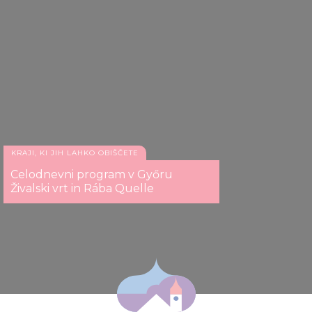
KRAJI, KI JIH LAHKO OBIŠČETE
Celodnevni program v Győru
Živalski vrt in Rába Quelle