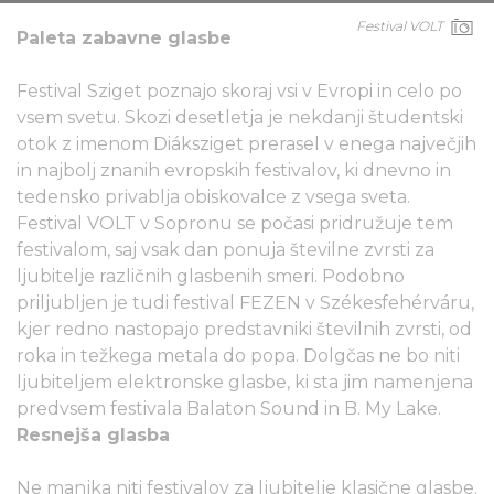
Festival VOLT
Paleta zabavne glasbe
Festival Sziget poznajo skoraj vsi v Evropi in celo po
vsem svetu. Skozi desetletja je nekdanji študentski
otok z imenom Diáksziget prerasel v enega največjih
in najbolj znanih evropskih festivalov, ki dnevno in
tedensko privablja obiskovalce z vsega sveta.
Festival VOLT v Sopronu se počasi pridružuje tem
festivalom, saj vsak dan ponuja številne zvrsti za
ljubitelje različnih glasbenih smeri. Podobno
priljubljen je tudi festival FEZEN v Székesfehérváru,
kjer redno nastopajo predstavniki številnih zvrsti, od
roka in težkega metala do popa. Dolgčas ne bo niti
ljubiteljem elektronske glasbe, ki sta jim namenjena
predvsem festivala Balaton Sound in B. My Lake.
Resnejša glasba
Ne manjka niti festivalov za ljubitelje klasične glasbe.