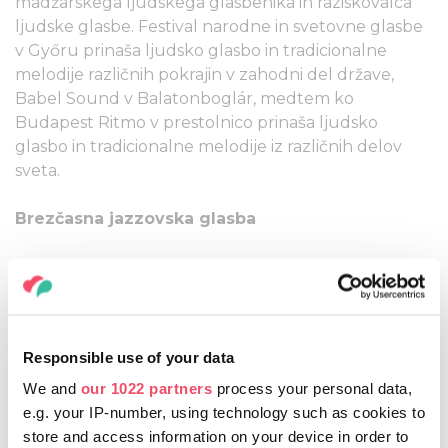
madžarskega ljudskega glasbenika in raziskovalca
ljudske glasbe. Festival narodne in svetovne glasbe
v Győru prinaša ljudsko glasbo in tradicionalne
melodije različnih pokrajin v zahodni del države,
Babel Sound v Balatonboglár, medtem ko
Budapest Ritmo v prestolnico prinaša ljudsko
glasbo in tradicionalne melodije iz različnih delov
sveta.
Brezčasna jazzovska glasba
Jazz od začetka 20. stoletja ni izgubil svoje
priljubljenosti in ima ogromno oboževalcev po vsem
svetu. Veliko povpraševanje po vstopnicah za
najpriljubljenejše vsakoletne jazzovske festivale
Responsible use of your data
tako ni naključje. Jazzpiknik v Paloznaku,
debrecenski Dnevi vina in jazza, Mednarodni jazz
We and
our 1022 partners
process your personal data,
festival Louisa Armstronga ob jezeru Bánki, Jazz
e.g. your IP-number, using technology such as cookies to
festival Szent Márton v Pannonhalmi in Jazz festival
store and access information on your device in order to