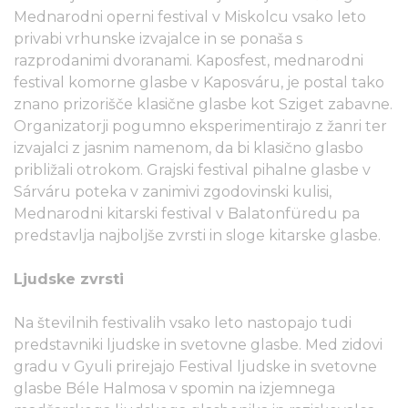
Mednarodni operni festival v Miskolcu vsako leto
privabi vrhunske izvajalce in se ponaša s
razprodanimi dvoranami. Kaposfest, mednarodni
festival komorne glasbe v Kaposváru, je postal tako
znano prizorišče klasične glasbe kot Sziget zabavne.
Organizatorji pogumno eksperimentirajo z žanri ter
izvajalci z jasnim namenom, da bi klasično glasbo
približali otrokom. Grajski festival pihalne glasbe v
Sárváru poteka v zanimivi zgodovinski kulisi,
Mednarodni kitarski festival v Balatonfüredu pa
predstavlja najboljše zvrsti in sloge kitarske glasbe.
Ljudske zvrsti
Na številnih festivalih vsako leto nastopajo tudi
predstavniki ljudske in svetovne glasbe. Med zidovi
gradu v Gyuli prirejajo Festival ljudske in svetovne
glasbe Béle Halmosa v spomin na izjemnega