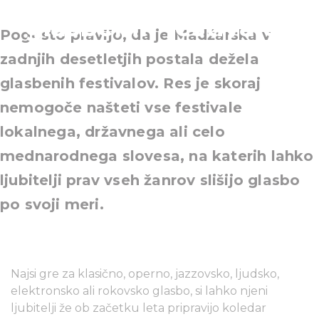
glasbenih festivalov
Pogosto pravijo, da je Madžarska v
zadnjih desetletjih postala dežela
glasbenih festivalov. Res je skoraj
nemogoče našteti vse festivale
lokalnega, državnega ali celo
mednarodnega slovesa, na katerih lahko
ljubitelji prav vseh žanrov slišijo glasbo
po svoji meri.
Najsi gre za klasično, operno, jazzovsko, ljudsko,
elektronsko ali rokovsko glasbo, si lahko njeni
ljubitelji že ob začetku leta pripravijo koledar