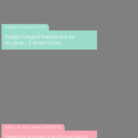
Festival Sziget, Budimpešta
NAČRTOVANJE IZLETA
Regija Szeged Madžarska za
družine - 2 dnevni izlet
Festival Sziget, Budimpešta
KRAJI, KI JIH LAHKO OBIŠČETE
Središče doživetij v kulturni četrti