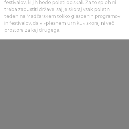
festivalov, ki jih bodo poleti obiskali. Za to sploh ni
treba zapustiti države, saj je skoraj vsak poletni
teden na Madžarskem toliko glasbenih programov
in festivalov, da v »plesnem urniku« skoraj ni več
prostora za kaj drugega.