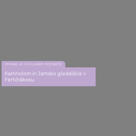
STVARI, KI JIH LAHKO POČNETE
Jazzpiknik v Paloznaku
Kamnolom in Jamsko gledališče v
Fertőrákosu