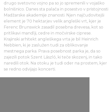
drugo svetovno vojno pa so jo spremenili v vojaško
bolnišnico. Danes sta palača in posestvo v pristojnosti
Madžarske akademije znanosti. Njen najčudovitejši
element je 70 hektarjev velik angleški vrt, kjer je
Ferenc Brunswick zasadil posebna drevesa, kot so
pritlikavi mandlji, cedre in močvirske ciprese.
Krajinski arhitekt angleškega vrta je bil Heinrich
Nebbien, ki je zaslužen tudi za oblikovanje
mestnega parka. Prava posebnost parka je, da so
zajezili potok Szent László, ki teče skozenj, in tako
naredili otok. Na otoku je tudi oder na prostem, kjer
se redno odvijajo koncerti.