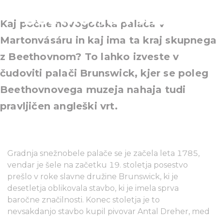
Beethovnov muzej
Kaj počne novogotska palača v
Martonvásáru in kaj ima ta kraj skupnega
z Beethovnom? To lahko izveste v
čudoviti palači Brunswick, kjer se poleg
Beethovnovega muzeja nahaja tudi
pravljičen angleški vrt.
Gradnja snežnobele palače se je začela leta 1785,
vendar je šele na začetku 19. stoletja posestvo
prešlo v roke slavne družine Brunswick, ki je
desetletja oblikovala stavbo, ki je imela sprva
baročne značilnosti. Konec stoletja je to
nevsakdanjo stavbo kupil pivovar Antal Dreher, med