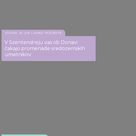
STVARI, KI JIH LAHKO POČNETE
V Szentendreju vas ob Donavi
čakajo promenade sredozemskih
Palača Brunswick, Martonvásár
umetnikov