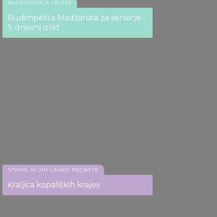
NAČRTOVANJE IZLETA
Budimpešta Madžarska za seniorje -
5 dnevni izlet
STVARI, KI JIH LAHKO POČNETE
Kraljica kopaliških krajev