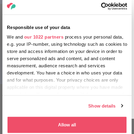
Palača Brunswick, Martonvásár
Responsible use of your data
We and
our 1022 partners
process your personal data,
Sprehod v senci starih dreves
e.g. your IP-number, using technology such as cookies to
store and access information on your device in order to
Ko boste spoznali zgodovino družine Brunswick in
serve personalized ads and content, ad and content
Beethovna ter občudovali stavbo od zunaj in znotraj, se
measurement, audience research and services
odpravite še v park. V senci velikih dreves ob jezeru vodi
development. You have a choice in who uses your data
Palača Brunswick, Martonvásár
prijetna pot. Prečkajte leseni most in poiščite biser otoka,
and for what purposes. Your privacy choices are only
Beethovnovo spominsko drevo. V mirnem okolju parka se
Palača Brunswick, Martonvásár
applicable on this digital property where you have made
boste zlahka sprostili, če pa boste imeli srečo, boste morda
opazili race, močvirske želve ali celo vidre, ki mirno plavajo v
your choices. You can change or withdraw your consent
ribniku.
any time from the Cookie Declaration or by clicking on
Show details
the Privacy trigger icon.
If you allow, we would also like to:
Allow all
Collect information about your geographical location