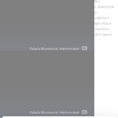
posvetil svojo Appassionato, ki jo je dokončal v parku
martonvásárske palače, legenda celo pravi, da jo je dokončal
na otoku pod velikim topolom. Na te posebne vezi
obiskovalce spominja razstava o Beethovnu, ki je odprta v
palači, kjer si lahko med drugim ogledate skladateljev klavir
in njegova pisma Jožefini. Občudujete lahko tudi resnično
nenavaden nakit, obesek z vdelanimi Beethovnovimi lasmi.
Palača Brunswick, Martonvásár
Palača Brunswick, Martonvásár