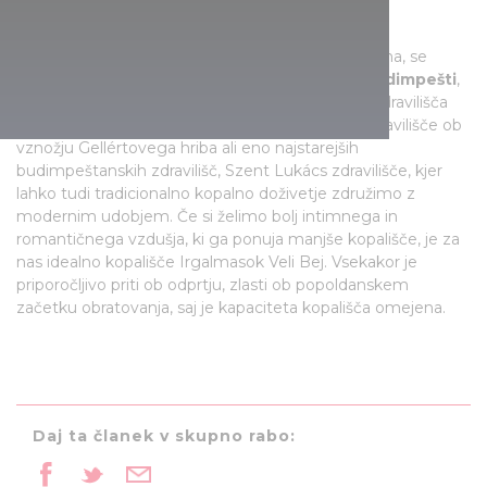
zimske izkušnje.
Če si po vrvežu na sejmu želimo ogreti telo in duha, se
vsekakor splača obiskati katero od
kopališč v Budimpešti
,
kjer si bomo zlahkoto odpočili. Odlična izbira so zdravilišča
Széchenyi v središču Mestnega parka, Rudas zdravilišče ob
vznožju Gellértovega hriba ali eno najstarejših
budimpeštanskih zdravilišč, Szent Lukács zdravilišče, kjer
lahko tudi tradicionalno kopalno doživetje združimo z
modernim udobjem. Če si želimo bolj intimnega in
romantičnega vzdušja, ki ga ponuja manjše kopališče, je za
nas idealno kopališče Irgalmasok Veli Bej. Vsekakor je
priporočljivo priti ob odprtju, zlasti ob popoldanskem
začetku obratovanja, saj je kapaciteta kopališča omejena.
Daj ta članek v skupno rabo: