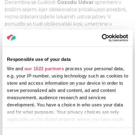
Decembra se čudovit
Gozsdu Udvar
spremeni v
božični sejem, kjer obiskovalce pričakujejo posebni,
ročno izdelani izdelki lokalnih ustvarjalcev. V
ponudbi so tudi oblikovalski kosi, umetnine v
vintage in retro stilu, uporabni izdelki, nakit iz čipke
in poldragih kamnov ter unikatni spominki.
Praznično vzdušje v Gozsdu Udvar dopolnjuje
pravljična božična dekoracija. Sejem je odlična
Responsible use of your data
priložnost za tiste, ki namesto množično
proizvedenih izdelkov iščejo nekaj posebnega kot so
We and
our 1022 partners
process your personal data,
personalizirana darila, hkrati pa s svojim nakupom
e.g. your IP-number, using technology such as cookies to
podpirajo lokalne rokodelce.
store and access information on your device in order to
serve personalized ads and content, ad and content
Ko se prazniki približujejo, se tudi
Millenáris
okrasi s
measurement, audience research and services
svetlobami: 6. in 13. decembra v parku Széllkapu
development. You have a choice in who uses your data
svetloba, glasba in skupne izkušnje vabijo k
and for what purposes. Your privacy choices are only
prisrčnemu praznovanju. Program je popestren z
applicable on this digital property where you have made
množico delavnic za družine, božičnimi jaslicami,
your choices. You can change or withdraw your consent
kotičkom za božanje malih živali, svetlobnimi projekti
any time from the Cookie Declaration or by clicking on