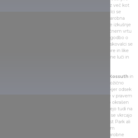
pokrajine in pravljične svetove po poteh, obdanih z več kot
sto bleščečimi svetlobnimi instalacijami. Obiskovalci se
lahko srečajo z liki brezčasnih pravljic in odkrijejo čarobna
kraljestva, medtem ko glasba, lučke in interaktivne izkušnje
večer spremenijo v pravo dogodivščino. V Botaničnem vrtu
ELTE letos
Garden of Lights
oživlja priljubljeno zgodbo o
Petru Panu v osupljivem, osvetljenem okolju. Obiskovalci se
lahko sprehodijo po čarobnem vrtu, odkrijejo prizore in like
Neskončne dežele, medtem ko jih očarajo pravljične luči in
interaktivne instalacije.
Ko raziskujemo mesto se splača ustaviti na
trgu Kossuth
in
občudovati približno 23 metrov visoko Državno božično
drevo, nato pa se sprehoditi po Andrássyjevi ulici, kjer odsek
med Trgom junakov in Trgom Deáka Ferenca sije v pravem
morju luči. Sprehajanje dodatno popestri čudovito okrašen
svetlobni tramvaji, obiskovalci pa se lahko povzpnejo tudi na
mestni hrib z železnico, obsijano s svetlobo, ali pa se vkrcajo
na svetlobni čoln po Donavi. Na drsališču Budapest Park ali
na trgu Szent Imre, ob postaji HÉV, na Csepelskem
ledenem hodniku, obiskovalce prav tako čakajo čarobne