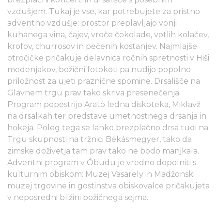
vzdušjem. Tukaj je vse, kar potrebujete za pristno
adventno vzdušje: prostor preplavljajo vonji
kuhanega vina, čajev, vroče čokolade, votlih kolačev,
krofov, churrosov in pečenih kostanjev. Najmlajše
otročičke pričakuje delavnica ročnih spretnosti v Hiši
medenjakov, božični fotokoti pa nudijo popolno
priložnost za ujeti praznične spomine. Drsališče na
Glavnem trgu prav tako skriva presenečenja:
Program popestrijo Arató ledna diskoteka, Miklavž
na drsalkah ter predstave umetnostnega drsanja in
hokeja. Poleg tega se lahko brezplačno drsa tudi na
Trgu skupnosti na tržnici Békásmegyer, tako da
zimske doživetja tam prav tako ne bodo manjkala.
Adventni program v Óbudu je vredno dopolniti s
kulturnim obiskom: Muzej Vasarely in Madžonski
muzej trgovine in gostinstva obiskovalce pričakujeta
v neposredni bližini božičnega sejma.