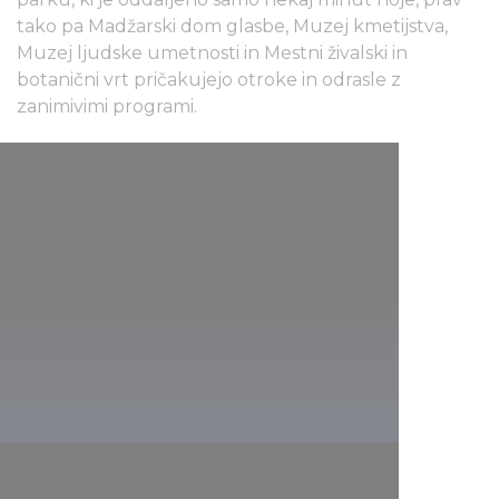
tako pa Madžarski dom glasbe, Muzej kmetijstva,
Muzej ljudske umetnosti in Mestni živalski in
botanični vrt pričakujejo otroke in odrasle z
zanimivimi programi.