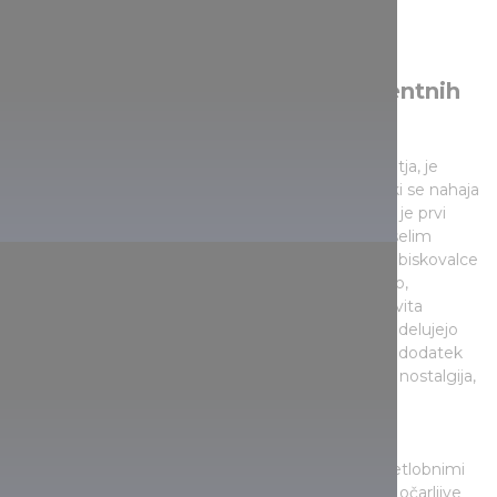
Možnosti programov poleg adventnih
sejmov
Za tiste, ki si želijo posebnega prazničnega doživetja, je
obvezen obisk
Happy Wonderland Budapest
, ki se nahaja
v bližini ikoničnega drsališča v Mestnem parku. To je prvi
božični zabaviščni park v mestu, ki z igrivim in veselim
vzdušjem popestri zimsko praznovanje. V parku obiskovalce
– tako majhne kot velike – pričakuje ogromno kolo,
pričakuje vlak smrti, avtomobili za trčenje in čudovita
svetlobna predstava. Vstop je brezplačen, igre pa delujejo
na sistem žetonov. Ta čarobna novost je izjemen dodatek
praznični ponudbi mesta, kjer se hkrati prepletata nostalgija,
veselje in bleščanje zime.
Poleg tradicionalnih božičnih sejmov Budimpešta
obiskovalce privablja še s številnimi posebnimi svetlobnimi
atrakcijami.
Lumina Park
Budapest popelje skozi očarljive