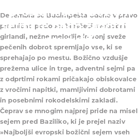
prestolnici: ti božični
Decembra se Budimpešta odene v pravo
sejmi te bodo zagotovo
praznično podobo: bleščeči svetlobni
girlandi, nežne melodije in vonj sveže
navdušili
pečenih dobrot spremljajo vse, ki se
sprehajajo po mestu. Božično vzdušje
prežema ulice in trge, adventni sejmi pa
z odprtimi rokami pričakajo obiskovalce
z vročimi napitki, mamljivimi dobrotami
in posebnimi rokodelskimi zakladi.
Čeprav se mnogim najprej pride na misel
sejem pred Baziliko, ki je prejel naziv
»Najboljši evropski božični sejem vseh