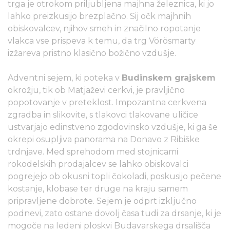
trga je otrokom priljubljena majhna železnica, ki jo
lahko preizkusijo brezplačno. Sij očk majhnih
obiskovalcev, njihov smeh in značilno ropotanje
vlakca vse prispeva k temu, da trg Vörösmarty
izžareva pristno klasično božično vzdušje.
Adventni sejem, ki poteka v
Budinskem grajskem
okrožju, tik ob Matjaževi cerkvi, je pravljično
popotovanje v preteklost. Impozantna cerkvena
zgradba in slikovite, s tlakovci tlakovane uličice
ustvarjajo edinstveno zgodovinsko vzdušje, ki ga še
okrepi osupljiva panorama na Donavo z Ribiške
trdnjave. Med sprehodom med stojnicami
rokodelskih prodajalcev se lahko obiskovalci
pogrejejo ob okusni topli čokoladi, poskusijo pečene
kostanje, klobase ter druge na kraju samem
pripravljene dobrote. Sejem je odprt izključno
podnevi, zato ostane dovolj časa tudi za drsanje, ki je
mogoče na ledeni ploskvi Budavarskega drsališča