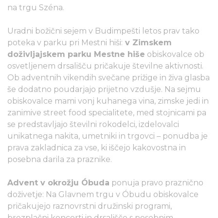
na trgu Széna.
Uradni božični sejem v Budimpešti letos prav tako
poteka v parku pri Mestni hiši:
v Zimskem
doživljajskem parku Mestne hiše
obiskovalce ob
osvetljenem drsališču pričakuje številne aktivnosti.
Ob adventnih vikendih svečane prižige in živa glasba
še dodatno poudarjajo prijetno vzdušje. Na sejmu
obiskovalce mami vonj kuhanega vina, zimske jedi in
zanimive street food specialitete, med stojnicami pa
se predstavljajo številni rokodelci, izdelovalci
unikatnega nakita, umetniki in trgovci – ponudba je
prava zakladnica za vse, ki iščejo kakovostna in
posebna darila za praznike.
Advent v okrožju Óbuda
ponuja pravo praznično
doživetje: Na Glavnem trgu v Óbudu obiskovalce
pričakujejo raznovrstni družinski programi,
brezplačni koncerti in drsališče s posebnim