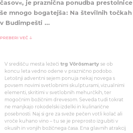
časov«, je praznična ponudba prestolnice
še mnogo bogatejša: Na številnih točkah
v Budimpešti ...
PREBERI VEČ
V središču mesta ležeči
trg Vörösmarty
se ob
koncu leta vedno odene v praznično podobo.
Letošnji adventni sejem ponuja nekaj novega s
povsem novimi svetlobnimi skulpturami, vizualnimi
elementi, skritimi v svetlobnih mehurčkih, ter
mogočnim božičnim drevesom. Seveda tudi tokrat
ne manjkajo rokodelski izdelki in kulinarične
posebnosti. Naj si gre za sveže pečen votli kolač ali
vroče kuhano vino – tu se je preprosto izgubiti v
okusih in vonjih božičnega časa. Ena glavnih atrakcij