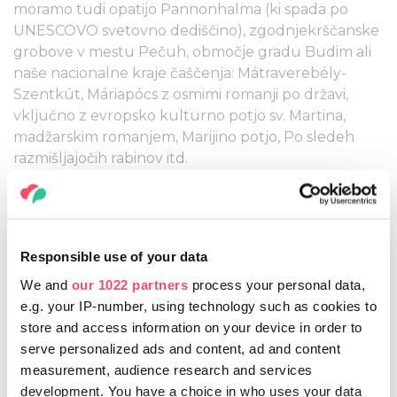
moramo tudi opatijo Pannonhalma (ki spada po
UNESCOVO svetovno dediščino), zgodnjekrščanske
grobove v mestu Pečuh, območje gradu Budim ali
naše nacionalne kraje čaščenja: Mátraverebély-
Szentkút, Máriapócs z osmimi romanji po državi,
vključno z evropsko kulturno potjo sv. Martina,
madžarskim romanjem, Marijino potjo, Po sledeh
razmišljajočih rabinov itd.
Verska raznolikost Madžarske z vsemi različnimi
destinacijami in znamenitostmi v regiji nima primere.
Poleg zgornjih primerov iz judovsko-krščanske
Responsible use of your data
tradicije boste naleteli tudi na muslimanske in celo
We and
our 1022 partners
process your personal data,
hindujske kraje čaščenja. Ne glede na to, kam bo
e.g. your IP-number, using technology such as cookies to
pot vodila turista na Madžarskem, bo slej ko prej
store and access information on your device in order to
naletel na versko znamenitost, ki se jo splača
serve personalized ads and content, ad and content
ogledati.
measurement, audience research and services
development. You have a choice in who uses your data
Pomembni prihajajoči dogodki: V letu 2021 bo