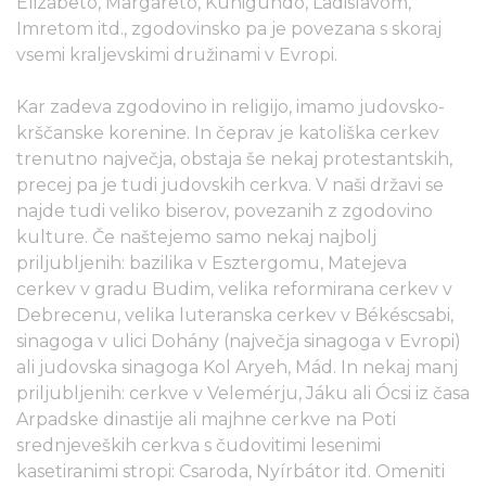
Elizabeto, Margareto, Kunigundo, Ladislavom,
Imretom itd., zgodovinsko pa je povezana s skoraj
vsemi kraljevskimi družinami v Evropi.
Kar zadeva zgodovino in religijo, imamo judovsko-
krščanske korenine. In čeprav je katoliška cerkev
trenutno največja, obstaja še nekaj protestantskih,
precej pa je tudi judovskih cerkva. V naši državi se
najde tudi veliko biserov, povezanih z zgodovino
kulture. Če naštejemo samo nekaj najbolj
priljubljenih: bazilika v Esztergomu, Matejeva
cerkev v gradu Budim, velika reformirana cerkev v
Debrecenu, velika luteranska cerkev v Békéscsabi,
sinagoga v ulici Dohány (največja sinagoga v Evropi)
ali judovska sinagoga Kol Aryeh, Mád. In nekaj manj
priljubljenih: cerkve v Velemérju, Jáku ali Ócsi iz časa
Arpadske dinastije ali majhne cerkve na Poti
srednjeveških cerkva s čudovitimi lesenimi
kasetiranimi stropi: Csaroda, Nyírbátor itd. Omeniti