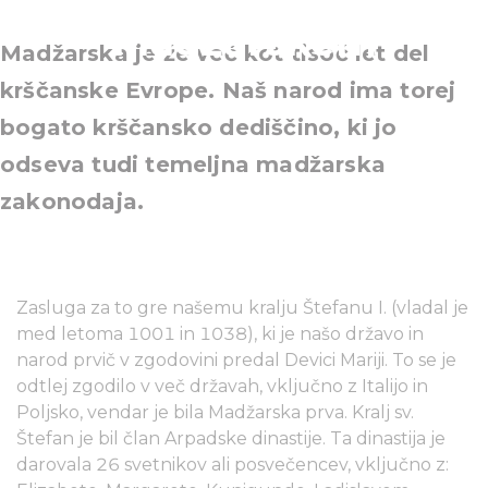
Madžarskem
Madžarska je že več kot tisoč let del
krščanske Evrope. Naš narod ima torej
bogato krščansko dediščino, ki jo
odseva tudi temeljna madžarska
zakonodaja.
Zasluga za to gre našemu kralju Štefanu I. (vladal je
med letoma 1001 in 1038), ki je našo državo in
narod prvič v zgodovini predal Devici Mariji. To se je
odtlej zgodilo v več državah, vključno z Italijo in
Poljsko, vendar je bila Madžarska prva. Kralj sv.
Štefan je bil član Arpadske dinastije. Ta dinastija je
darovala 26 svetnikov ali posvečencev, vključno z: