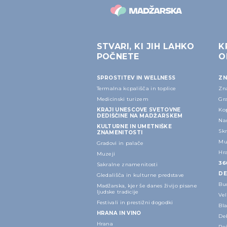
STVARI, KI JIH LAHKO
K
POČNETE
O
SPROSTITEV IN WELLNESS
ZN
Termalna kopališča in toplice
Zn
Medicinski turizem
Gra
KRAJI UNESCOVE SVETOVNE
Ko
DEDIŠČINE NA MADŽARSKEM
Na
KULTURNE IN UMETNIŠKE
Skr
ZNAMENITOSTI
Muz
Gradovi in palače
Hr
Muzeji
36
Sakralne znamenitosti
DE
Gledališča in kulturne predstave
Bu
Madžarska, kjer še danes živijo pisane
ljudske tradicije
Ve
Festivali in prestižni dogodki
Bla
HRANA IN VINO
Deb
Hrana
Peč