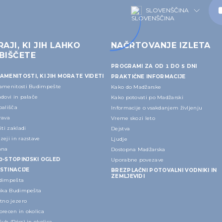
SLOVENŠČINA
RAJI, KI JIH LAHKO
NAČRTOVANJE IZLETA
BIŠČETE
PROGRAMI ZA OD 1 DO 5 DNI
AMENITOSTI, KI JIH MORATE VIDETI
PRAKTIČNE INFORMACIJE
amenitosti Budimpešte
Kako do Madžarske
dovi in palače
Kako potovati po Madžarski
pališča
Informacije o vsakdanjem življenju
rava
Vreme skozi leto
iti zakladi
Dejstva
eji in razstave
Ljudje
ana
Dostopna Madžarska
0-STOPINJSKI OGLED
Uporabne povezave
STINACIJE
BREZPLAČNI POTOVALNI VODNIKI IN
ZEMLJEVIDI
dimpešta
lika Budimpešta
tno jezero
recen in okolica
uh (Pécs) in okolica