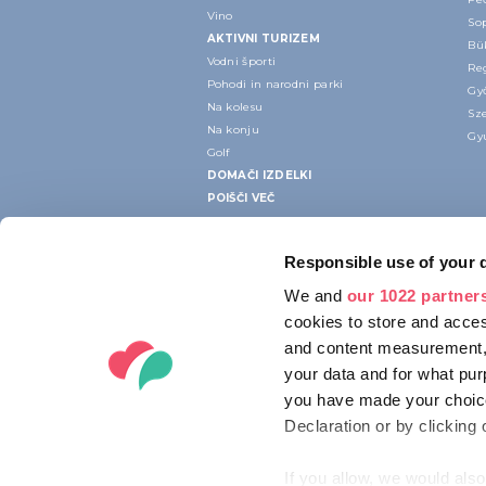
Vino
Sop
AKTIVNI TURIZEM
Bük
Vodni športi
Re
Pohodi in narodni parki
Győ
Na kolesu
Sze
Na konju
Gyu
Golf
DOMAČI IZDELKI
POIŠČI VEČ
Responsible use of your 
We and
our 1022 partner
cookies to store and acces
and content measurement,
your data and for what pur
you have made your choice
Declaration or by clicking 
If you allow, we would also 