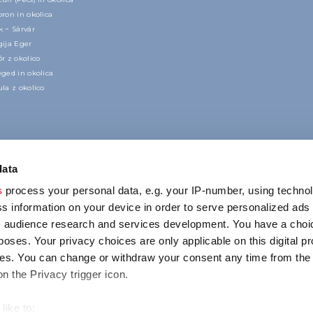
ron in okolica
 − Sárvár
gija Eger
r z okolico
ged in okolica
la z okolico
data
s
process your personal data, e.g. your IP-number, using techno
s information on your device in order to serve personalized ads
 audience research and services development. You have a choi
poses. Your privacy choices are only applicable on this digital p
KONTAKT
s. You can change or withdraw your consent any time from the
1123 Budapest,
on the Privacy trigger icon.
Alkotás utca 19
+36 1 4888 700
like to: