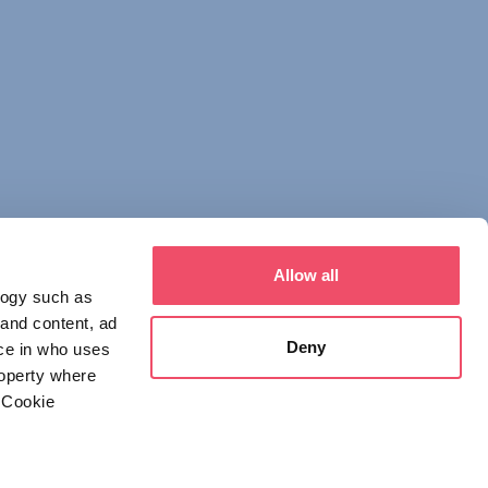
Allow all
logy such as
 and content, ad
Deny
ce in who uses
roperty where
 Cookie