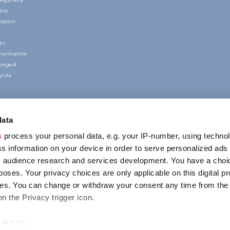
écs
Sopron
er
nnonhalma
Szeged
yula
data
s
process your personal data, e.g. your IP-number, using techno
s information on your device in order to serve personalized ads
 audience research and services development. You have a choi
poses. Your privacy choices are only applicable on this digital p
CONTACT
s. You can change or withdraw your consent any time from the
1123 Budapest,
on the Privacy trigger icon.
Alkotás utca 19
+36 1 4888 700
like to: