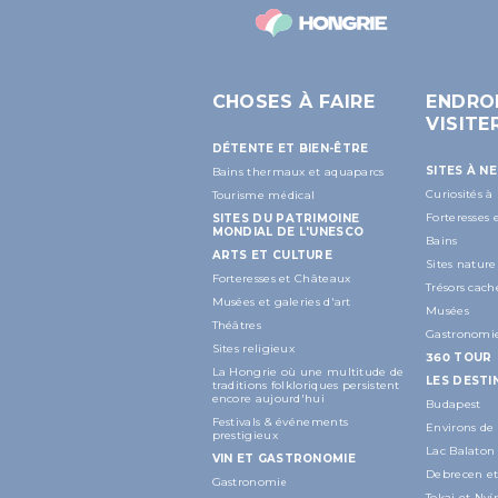
CHOSES À FAIRE
ENDRO
VISITE
DÉTENTE ET BIEN-ÊTRE
SITES À N
Bains thermaux et aquaparcs
Curiosités à
Tourisme médical
Forteresses
SITES DU PATRIMOINE
MONDIAL DE L'UNESCO
Bains
ARTS ET CULTURE
Sites nature
Forteresses et Châteaux
Trésors cach
Musées et galeries d'art
Musées
Théâtres
Gastronomi
Sites religieux
360 TOUR
La Hongrie où une multitude de
LES DESTI
traditions folkloriques persistent
encore aujourd'hui
Budapest
Festivals & événements
Environs de
prestigieux
Lac Balaton
VIN ET GASTRONOMIE
Debrecen et
Gastronomie
Tokaj et Ny