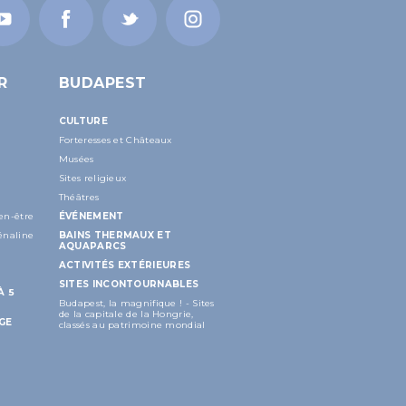
R
BUDAPEST
CULTURE
Forteresses et Châteaux
Musées
Sites religieux
Théâtres
en-être
ÉVÉNEMENT
énaline
BAINS THERMAUX ET
AQUAPARCS
ACTIVITÉS EXTÉRIEURES
SITES INCONTOURNABLES
À 5
Budapest, la magnifique ! - Sites
de la capitale de la Hongrie,
GE
classés au patrimoine mondial