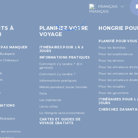
FRANÇAIS
ITS À
PLANIFIEZ VOTRE
HONGRIE POU
R
VOYAGE
PLANIFIÉ POUR VOUS
E PAS MANQUER
ITINÉRAIRES POUR 1 À 5
Pour les familles
JOURS
 Budapest
Pour les explorateurs
INFORMATIONS PRATIQUES
 et Châteaux
Pour les séniors
Comment s'y rendre ? (En
Pour les amateurs d’arts
général)
ls
Pour les amateurs de bi
Comment s'y rendre ?
és
Pour les amateurs d’adr
Informations pratiques
Pour les couples
Météo pendant toute l’année
e
Pour les gourmets
Faits
ITINÉRAIRES POUR 1 
Les habitants
JOURS
NATIONS
Liens utiles
CHERCHEZ DAVANTA
La Hongrie sans encombres
 Budapest
CARTES ET GUIDES DE
VOYAGE GRATUITS
 ses environs
íregyháza