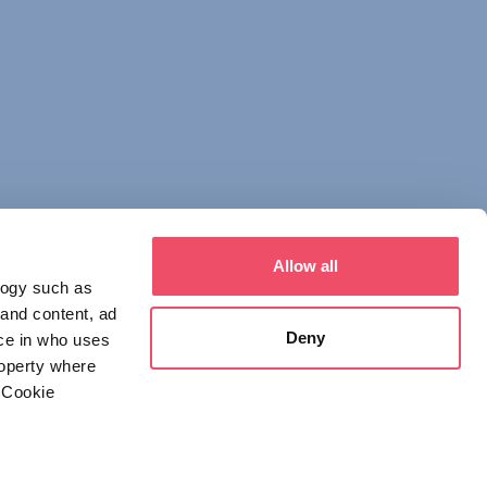
Allow all
logy such as
 and content, ad
Deny
ce in who uses
roperty where
 Cookie