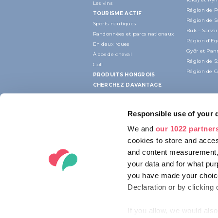
Les vins
Région de P
TOURISME ACTIF
Région de 
Sports nautiques
Bük - Sárvár
Randonnées et parcs nationaux
Région d’Eg
En deux roues
Győr et Pa
À dos de cheval
Région de 
Golf
Région de G
PRODUITS HONGROIS
CHERCHEZ DAVANTAGE
Responsible use of your 
We and
our 1022 partner
cookies to store and acces
and content measurement,
your data and for what pur
you have made your choice
Declaration or by clicking 
If you allow, we would also 