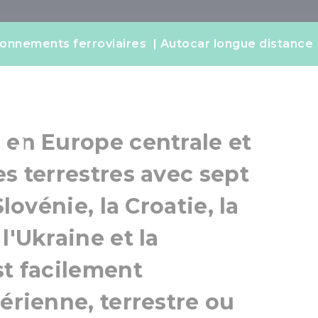
e rendre en
onnements ferroviaires
Autocar longue distance
grie ?
 en Europe centrale et
es terrestres avec sept
Slovénie, la Croatie, la
l'Ukraine et la
st facilement
érienne, terrestre ou