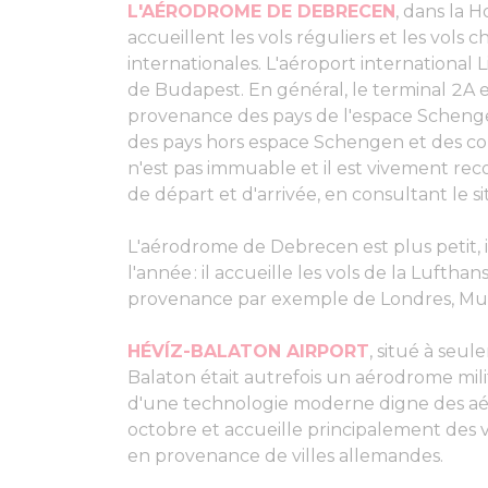
L'AÉRODROME DE DEBRECEN
, dans la 
accueillent les vols réguliers et les vols
internationales. L'aéroport international 
de Budapest. En général, le terminal 2A e
provenance des pays de l'espace Schengen
des pays hors espace Schengen et des co
n'est pas immuable et il est vivement re
de départ et d'arrivée, en consultant le sit
L'aérodrome de Debrecen est plus petit, il 
l'année : il accueille les vols de la Lufthan
provenance par exemple de Londres, Munic
HÉVÍZ-BALATON AIRPORT
, situé à seu
Balaton était autrefois un aérodrome milit
d'une technologie moderne digne des aéro
octobre et accueille principalement des 
en provenance de villes allemandes.