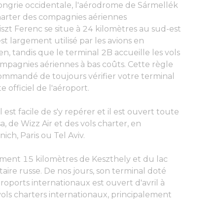
Hongrie occidentale, l'aérodrome de Sármellék
 charter des compagnies aériennes
Liszt Ferenc se situe à 24 kilomètres au sud-est
st largement utilisé par les avions en
, tandis que le terminal 2B accueille les vols
mpagnies aériennes à bas coûts. Cette règle
commandé de toujours vérifier votre terminal
e officiel de l'aéroport.
est facile de s'y repérer et il est ouvert toute
sa, de Wizz Air et des vols charter, en
h, Paris ou Tel Aviv.
lement 15 kilomètres de Keszthely et du lac
aire russe. De nos jours, son terminal doté
ports internationaux est ouvert d'avril à
vols charters internationaux, principalement