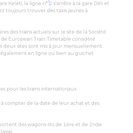
e Keleti, la ligne n° 2 s'arrête à la gare Déli et
ez toujours trouver des taxis jaunes à
es des trains actuels sur le site de la Société
u de European Train Timetable considéré
s deux sites sont mis à jour mensuellement.
n également en ligne ou bien au guichet
es pour les trains internationaux.
s à compter de la date de leur achat et des
portent des wagons-lits de 1ère et de 2nde
lasse.