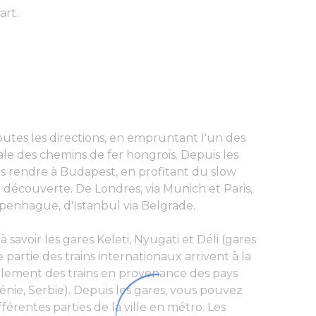
art.
toutes les directions, en empruntant l'un des
ale des chemins de fer hongrois. Depuis les
s rendre à Budapest, en profitant du slow
découverte. De Londres, via Munich et Paris,
enhague, d'Istanbul via Belgrade.
 savoir les gares Keleti, Nyugati et Déli (gares
 partie des trains internationaux arrivent à la
ipalement des trains en provenance des pays
vénie, Serbie). Depuis les gares, vous pouvez
férentes parties de la ville en métro. Les