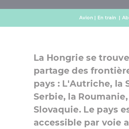
Comment s
Avion
En train
Ab
Hon
La Hongrie se trouve
partage des frontièr
pays : L'Autriche, la 
Serbie, la Roumanie, 
Slovaquie. Le pays e
accessible par voie a