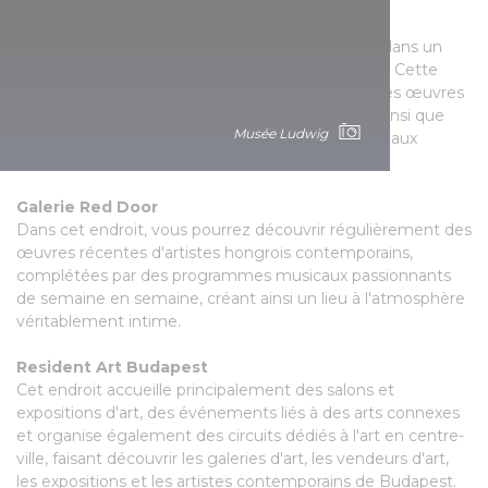
Galerie Ani Molnár
Des expositions contemporaines passionnantes dans un
environnement agréable offert par le centre-ville. Cette
galerie s'occupe de présenter des installations, des œuvres
liées à peinture, la sculpture et la photographie, ainsi que
Musée Ludwig
des œuvres se rapportant à la vidéo et aux nouveaux
médias.
Galerie Red Door
Dans cet endroit, vous pourrez découvrir régulièrement des
œuvres récentes d'artistes hongrois contemporains,
complétées par des programmes musicaux passionnants
de semaine en semaine, créant ainsi un lieu à l'atmosphère
véritablement intime.
Resident Art Budapest
Cet endroit accueille principalement des salons et
expositions d'art, des événements liés à des arts connexes
et organise également des circuits dédiés à l'art en centre-
ville, faisant découvrir les galeries d'art, les vendeurs d'art,
les expositions et les artistes contemporains de Budapest.