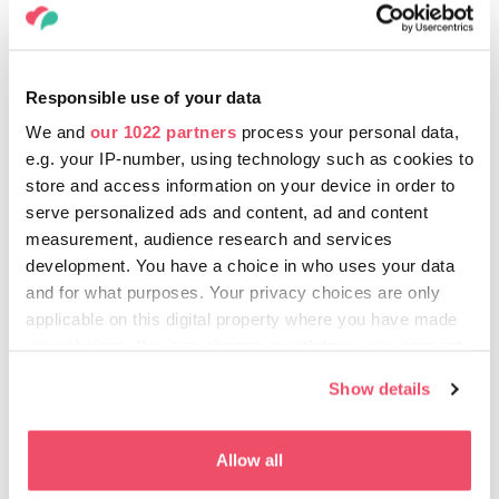
habitant.
Petites galeries de Budapest
Responsible use of your data
Galerie 2B
We and
our 1022 partners
process your personal data,
La galerie contemporaine de la rue Ráday vise à créer des
e.g. your IP-number, using technology such as cookies to
transitions entre les disciplines artistiques et à intégrer des
store and access information on your device in order to
expériences passionnantes et innovantes aux frontières
serve personalized ads and content, ad and content
existant entre les différents domaines artistiques.
measurement, audience research and services
development. You have a choice in who uses your data
Galerie acb
and for what purposes. Your privacy choices are only
Le catalogue de la galerie englobe l'art contemporain et
l'art néo-avant-gardiste hongrois.
applicable on this digital property where you have made
your choices. You can change or withdraw your consent
Galerie Abigail
any time from the Cookie Declaration or by clicking on
Cette galerie présente principalement des œuvres de
Show details
the Privacy trigger icon.
peintres hongrois contemporains, mais de temps en temps,
une exposition thématique dédiée à un artiste étranger est
If you allow, we would also like to:
organisée dans la petite galerie, située près de la rue Váci
Allow all
utca.
Collect information about your geographical location