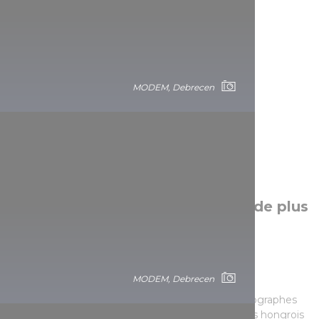
MODEM, Debrecen
Quartiers artistiques et galeries de plus
grande envergure
Les galeries de l'avenue Bartók Béla à Buda
MODEM, Debrecen
Galerie Artphoto
Lors des expositions présentant les artistes photographes
hongrois contemporains, outres les photographes hongrois