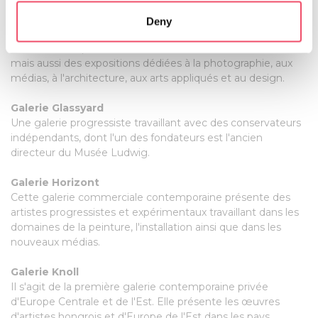
which can be accurate to within several meters
Galerie Budapest
Deny
Identify your device by actively scanning it for
Un espace d'exposition offrant une interprétation ouverte
specific characteristics (fingerprinting)
de la visualité, présentant non seulement les beaux-arts
Find out more about how your personal data is processed
mais aussi des expositions dédiées à la photographie, aux
médias, à l'architecture, aux arts appliqués et au design.
and set your preferences in the
details section
.
Galerie Glassyard
We use cookies to personalise content and ads, to
Une galerie progressiste travaillant avec des conservateurs
provide social media features and to analyse our traffic.
indépendants, dont l'un des fondateurs est l'ancien
We also share information about your use of our site with
directeur du Musée Ludwig.
our social media, advertising and analytics partners who
may combine it with other information that you’ve
Galerie Horizont
Cette galerie commerciale contemporaine présente des
provided to them or that they’ve collected from your use
artistes progressistes et expérimentaux travaillant dans les
of their services.
domaines de la peinture, l'installation ainsi que dans les
nouveaux médias.
Galerie Knoll
Il s'agit de la première galerie contemporaine privée
d'Europe Centrale et de l'Est. Elle présente les œuvres
d'artistes hongrois et d'Europe de l'Est dans les pays