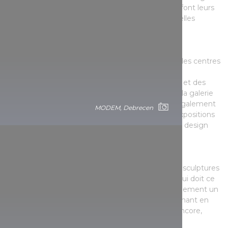
les plus renommés, les jeunes photographes qui font leurs
débuts, ainsi que ceux qui représentent les nouvelles
tendances y sont également exposés.
Galerie B32
Cette galerie et espace culturel à la fois, est l'un des centres
intellectuels de l'avenue Béla Bartók. Parmi ses
programmes, on trouve du théâtre, des concerts et des
expositions. Outre les beaux-arts contemporains, la galerie
exploitée entre les murs de l'établissement est également
MODEM, Debrecen
très ouverte au design, non seulement par ses expositions
d'art appliqué, mais aussi par ses salons dédiés au design
organisés régulièrement.
Galerie Zsófi Faur
L'un des espaces d'exposition de peintures et de sculptures
contemporaines les plus populaires de Hongrie, qui doit ce
titre principalement au fait que ce n'est pas simplement un
lieu d'exposition, mais un espace culturel bouillonnant en
permanence où les gens reviennent encore et encore,
avec grand plaisir.