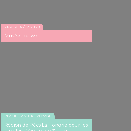
ENDROITS À VISITER
Musée Ludwig
PLANIFIEZ VOTRE VOYAGE
Région de Pécs La Hongrie pour les
familles - Voyage de 3 jours