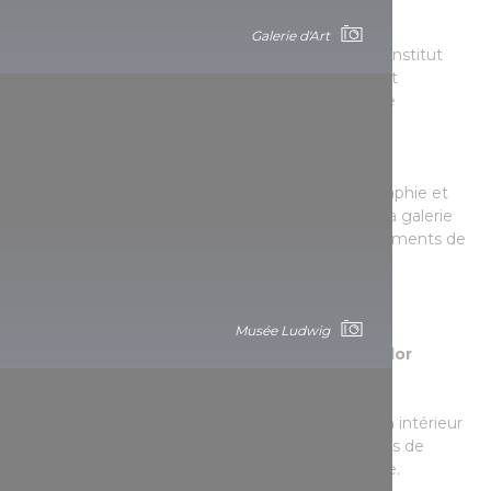
Galerie Godot
Galerie d'Art
La galerie GODOT est une galerie détachée de l'Institut
d'art contemporain Godot, où le grand public peut
également rencontrer les meilleurs de la peinture
contemporaine hongroise, dans le centre-ville.
Galerie K. A. S.
Outre les expositions des beaux-arts, de photographie et
d'art appliqué contemporains, le programme de la galerie
est complété par des soirées littéraires, des lancements de
livres et des spectacles de danse et de musique
contemporaines.
Musée Ludwig
Le quartier des galeries de la rue Bródy Sándor
Galerie Ari Kupsus
Des peintures contemporaines exposées dans un intérieur
d'époque. Les meubles anciens avec les peintures de
jeunes artistes créent une atmosphère incroyable.