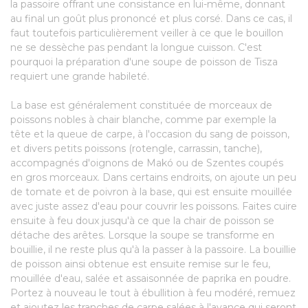
la passoire offrant une consistance en lui-même, donnant
au final un goût plus prononcé et plus corsé. Dans ce cas, il
faut toutefois particulièrement veiller à ce que le bouillon
ne se dessèche pas pendant la longue cuisson. C'est
pourquoi la préparation d'une soupe de poisson de Tisza
requiert une grande habileté.
La base est généralement constituée de morceaux de
poissons nobles à chair blanche, comme par exemple la
tête et la queue de carpe, à l'occasion du sang de poisson,
et divers petits poissons (rotengle, carrassin, tanche),
accompagnés d'oignons de Makó ou de Szentes coupés
en gros morceaux. Dans certains endroits, on ajoute un peu
de tomate et de poivron à la base, qui est ensuite mouillée
avec juste assez d'eau pour couvrir les poissons. Faites cuire
ensuite à feu doux jusqu'à ce que la chair de poisson se
détache des arêtes. Lorsque la soupe se transforme en
bouillie, il ne reste plus qu'à la passer à la passoire. La bouillie
de poisson ainsi obtenue est ensuite remise sur le feu,
mouillée d'eau, salée et assaisonnée de paprika en poudre.
Portez à nouveau le tout à ébullition à feu modéré, remuez
et ajoutez les tranches de carpe salées à l'avance qui seront