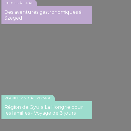
CHOSES À FAIRE
Des aventures gastronomiques à
Szeged
PLANIFIEZ VOTRE VOYAGE
Région de Gyula La Hongrie pour
les familles - Voyage de 3 jours