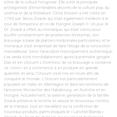
icône de la culture hongroise. Elle a été la principale
protagoniste d'innombrables œuvres de la culture pop, du
cinéma et de la littérature. Cette boisson a été créée en
1790 par János Zwack, qui était également médecin à la
cour de l'empereur et roi de Hongrie Joseph II. Un jour, le
Dr. Zwack a offert au monarque, qui était connu pour
souffrir constamment de problèmes d'estomac, son
breuvage à base de plantes médicinales particulières, et le
monarque s'est empressé de faire l'éloge de la concoction
merveilleuse. Selon l'anecdote historiquement authentique,
il se serait écrié immédiatement après la première gorgée :
Das ist ein Unicum! L'inventeur de ce breuvage a conservé
ce « nom » et a commencé à en produire en grande
quantité, et ainsi, l'Unicum s'est mis en route afin de
conquérir le monde. L'Unicum est particulièrement
populaire en Italie, en Allemagne et dans les territoires de
l'ancienne Monarchie des Habsbourg : en Autriche et en
Hongrie. Actuellement, la sixième génération de la famille
Zwack préserve la recette et assure le renouveau continu
de la marque, tout en travaillant sur la confection de
nouveaux produits, parmi lesquels le « Lánchíd Brandy »