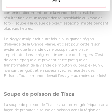
Identify your device by actively scanning it for
Donc on n'ajoute pas de poivre non plus. La cuisson se fait
specific characteristics (fingerprinting)
dans une marmite en fonte suffisamment grande pour
contenir entièrement toute la viande de l'animal. Le
Find out more about how your personal data is processed
résultat final est un ragoût dense, semblable au « rabo de
and set your preferences in the
details section
.
toro » (soupe à la queue de bœuf) espagnol, mijoté pendant
plusieurs heures.
We use cookies to personalise content and ads, to
provide social media features and to analyse our traffic.
Le Nagykunság était autrefois la plus grande région
We also share information about your use of our site with
d'élevage de la Grande Plaine, et c'est pour cette raison
évidente que la viande ovine occupait une place
our social media, advertising and analytics partners who
importante dans le régime alimentaire des bergers. C'est
may combine it with other information that you’ve
de cette époque que provient cette pratique de
provided to them or that they’ve collected from your use
transformation de la viande de mouton du peuple « kun »,
of their services.
rivalisant en goût et en saveur avec les recettes des
Balkans. Tout le monde devrait l'essayer au moins une fois !
Soupe de poisson de Tisza
La soupe de poisson de Tisza est un terme générique, car la
façon de préparer la soupe de poisson dans la région de