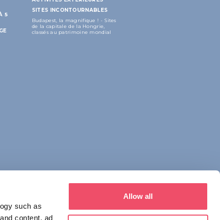
SITES INCONTOURNABLES
À 5
Budapest, la magnifique ! - Sites
de la capitale de la Hongrie,
GE
classés au patrimoine mondial
Allow all
logy such as
 and content, ad