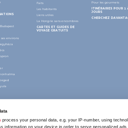
e
Pour les gourmets
Faits
ITINÉRAIRES POUR 1 
Les habitants
JOURS
NATIONS
Liens utiles
CHERCHEZ DAVANTA
La Hongrie sans encombres
 Budapest
CARTES ET GUIDES DE
VOYAGE GRATUITS
 ses environs
íregyháza
écs
Sopron
er
nnonhalma
Szeged
yula
data
s
process your personal data, e.g. your IP-number, using techno
s information on your device in order to serve personalized ads