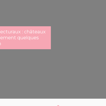
ecturaux : châteaux
ulement quelques
n