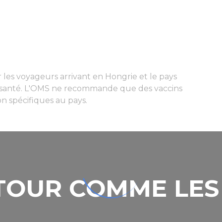
ur les voyageurs arrivant en Hongrie et le pays
 la santé. L'OMS ne recommande que des vaccins
on spécifiques au pays.
 TOUR COMME LE