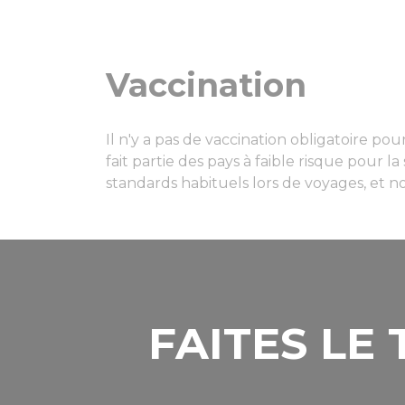
Vaccination
Il n'y a pas de vaccination obligatoire po
fait partie des pays à faible risque pour
standards habituels lors de voyages, et n
FAITES LE