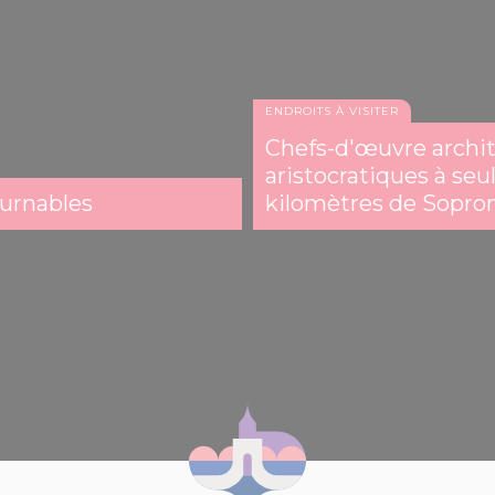
ENDROITS À VISITER
Chefs-d'œuvre archit
aristocratiques à se
urnables
kilomètres de Sopro