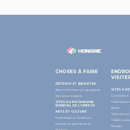
CHOSES À FAIRE
ENDRO
VISITE
DÉTENTE ET BIEN-ÊTRE
SITES À N
Bains thermaux et aquaparcs
Curiosités à
Tourisme médical
Forteresses
SITES DU PATRIMOINE
MONDIAL DE L'UNESCO
Bains
ARTS ET CULTURE
Sites nature
Forteresses et Châteaux
Trésors cach
Musées et galeries d'art
Musées
Théâtres