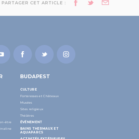
PARTAGER CET ARTICLE :
R
BUDAPEST
CULTURE
Forteresses et Châteaux
Musées
Sites religieux
Théâtres
en-être
ÉVÉNEMENT
énaline
BAINS THERMAUX ET
AQUAPARCS
ACTIVITÉS EXTÉRIEURES