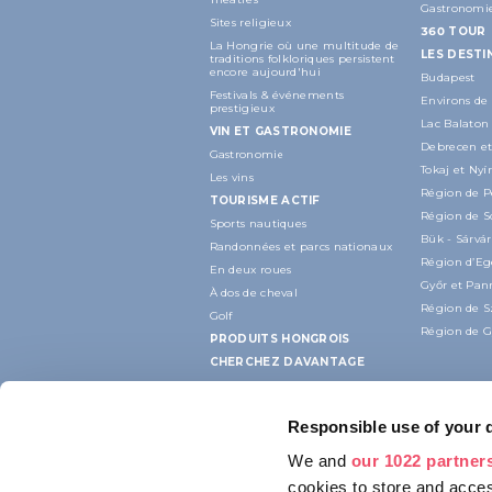
Gastronomi
Sites religieux
360 TOUR
La Hongrie où une multitude de
LES DESTI
traditions folkloriques persistent
encore aujourd'hui
Budapest
Festivals & événements
Environs de
prestigieux
Lac Balaton
VIN ET GASTRONOMIE
Debrecen et
Gastronomie
Tokaj et Ny
Les vins
Région de P
TOURISME ACTIF
Région de 
Sports nautiques
Bük - Sárvár
Randonnées et parcs nationaux
Région d’Eg
En deux roues
Győr et Pa
À dos de cheval
Région de 
Golf
Région de G
PRODUITS HONGROIS
CHERCHEZ DAVANTAGE
Responsible use of your 
We and
our 1022 partner
cookies to store and acces