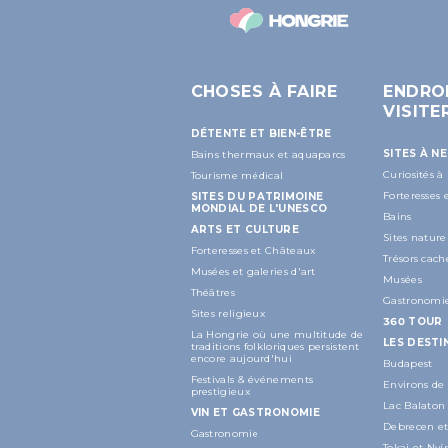
CHOSES À FAIRE
ENDRO
VISITE
DÉTENTE ET BIEN-ÊTRE
SITES À N
Bains thermaux et aquaparcs
Curiosités à
Tourisme médical
Forteresses
SITES DU PATRIMOINE
MONDIAL DE L'UNESCO
Bains
ARTS ET CULTURE
Sites nature
Forteresses et Châteaux
Trésors cach
Musées et galeries d'art
Musées
Théâtres
Gastronomi
Sites religieux
360 TOUR
La Hongrie où une multitude de
LES DESTI
traditions folkloriques persistent
encore aujourd'hui
Budapest
Festivals & événements
Environs de
prestigieux
Lac Balaton
VIN ET GASTRONOMIE
Debrecen et
Gastronomie
Tokaj et Ny