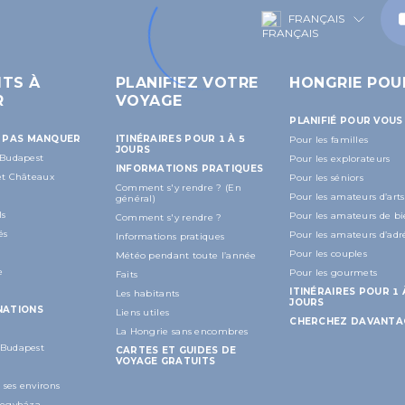
FRANÇAIS
ITS À
PLANIFIEZ VOTRE
HONGRIE POU
R
VOYAGE
PLANIFIÉ POUR VOUS
E PAS MANQUER
ITINÉRAIRES POUR 1 À 5
Pour les familles
JOURS
 Budapest
Pour les explorateurs
INFORMATIONS PRATIQUES
 et Châteaux
Pour les séniors
Comment s'y rendre ? (En
Pour les amateurs d’arts
général)
ls
Pour les amateurs de bi
Comment s'y rendre ?
és
Pour les amateurs d’adr
Informations pratiques
Pour les couples
Météo pendant toute l’année
e
Pour les gourmets
Faits
ITINÉRAIRES POUR 1 
Les habitants
JOURS
NATIONS
Liens utiles
CHERCHEZ DAVANTA
La Hongrie sans encombres
 Budapest
CARTES ET GUIDES DE
VOYAGE GRATUITS
 ses environs
íregyháza