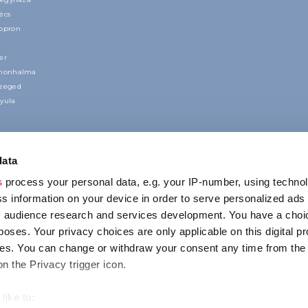
écs
Sopron
er
nnonhalma
Szeged
yula
data
s
process your personal data, e.g. your IP-number, using techno
s information on your device in order to serve personalized ads
 audience research and services development. You have a choi
poses. Your privacy choices are only applicable on this digital p
CONTACT
s. You can change or withdraw your consent any time from the
1123 Budapest,
on the Privacy trigger icon.
Alkotás utca 19
+36 1 4888 700
like to: