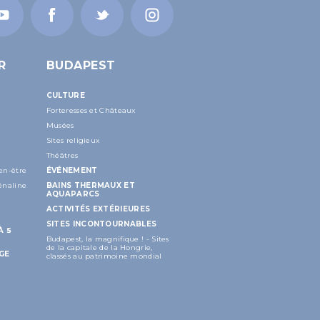
R
BUDAPEST
CULTURE
Forteresses et Châteaux
Musées
Sites religieux
Théâtres
en-être
ÉVÉNEMENT
énaline
BAINS THERMAUX ET
AQUAPARCS
ACTIVITÉS EXTÉRIEURES
SITES INCONTOURNABLES
À 5
Budapest, la magnifique ! - Sites
de la capitale de la Hongrie,
GE
classés au patrimoine mondial