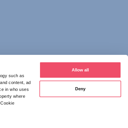
Allow all
logy such as
 and content, ad
Deny
ce in who uses
roperty where
 Cookie