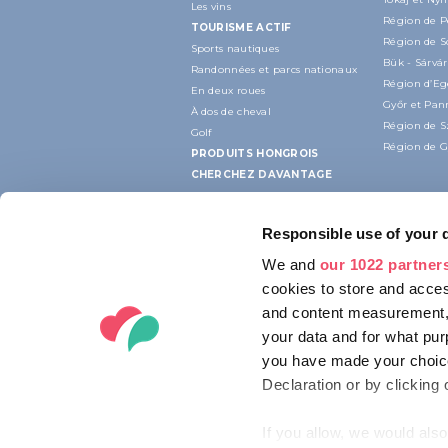
Les vins
Région de P
TOURISME ACTIF
Région de 
Sports nautiques
Bük - Sárvár
Randonnées et parcs nationaux
Région d’Eg
En deux roues
Győr et Pa
À dos de cheval
Région de 
Golf
Région de G
PRODUITS HONGROIS
CHERCHEZ DAVANTAGE
Responsible use of your 
We and
our 1022 partner
cookies to store and acces
and content measurement,
your data and for what pur
you have made your choice
Declaration or by clicking 
If you allow, we would also 