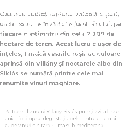
însorită regiune viticolă
Cea mai sudică regiune viticolă a țării,
din țară oferă vinuri cu
unde totul se învârte în jurul vinului, pe
fiecare centimetru din cele 2.100 de
adevărat rafinate.
hectare de teren. Acest lucru e ușor de
Vizitați Villány!
înțeles, fiindcă vinurile roșii de culoare
aprinsă din Villány și nectarele albe din
Siklós se numără printre cele mai
renumite vinuri maghiare.
Pe traseul vinului Villány-Siklós, puteți vizita locuri
unice în timp ce degustați unele dintre cele mai
bune vinuri din țară. Clima sub-mediterană