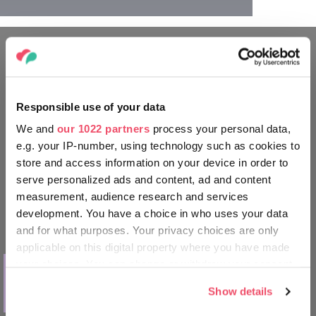
STRĂBATEȚI UNGARIA CA UN
MAGHIAR
Responsible use of your data
We and
our 1022 partners
process your personal data,
e.g. your IP-number, using technology such as cookies to
store and access information on your device in order to
serve personalized ads and content, ad and content
measurement, audience research and services
development. You have a choice in who uses your data
and for what purposes. Your privacy choices are only
applicable on this digital property where you have made
LUCRURI DE FĂCUT
your choices. You can change or withdraw your consent
any time from the Cookie Declaration or by clicking on
Muzeul Palat Helikon - călătorie în
Show details
lumea luxului aristocratic
the Privacy trigger icon.