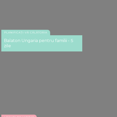
PLANIFICAȚI-VĂ CĂLĂTORIA
Balaton Ungaria pentru familii - 5
zile