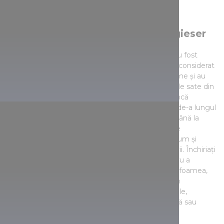
Tradițiile șvăbești și vinul Portugieser
Șvabii care s-au stabilit aici în secolul al XVIII-lea au fost
primii care au făcut Portugieser, un vin care este considerat
acum tipic acestei regiuni. Șvabii au construit crame și au
dezvoltat infrastructura zonei înconjurătoare. Micile sate din
regiune găzduiesc numeroase crame care sunt încă
deschise vizitatorilor și astăzi. Oriunde v-ați duce de-a lungul
dealurilor Villány, de la sanctuarul din Máriagyűd până la
Palkonya, satul cramelor, veți găsi evenimente de
degustare de vinuri și pivnițe de patrimoniu, precum și
concursuri de vinuri destinate să distreze vizitatorii. Închiriați
o bicicletă sau luați-vă ghetele de drumeție pentru a
descoperi peisajul rural înconjurător! Când vă vine foamea,
vizitați una dintre casele de presă, transformate în
restaurante. Dacă doriți să descoperiți arome locale,
încercați tocana de cocos, flanul de prune și ceapă sau
tocana de somn.