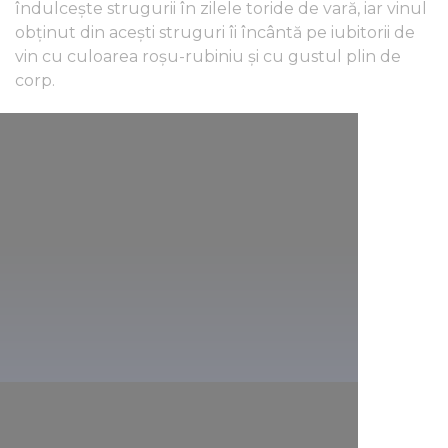
îndulcește strugurii în zilele toride de vară, iar vinul
obținut din acești struguri îi încântă pe iubitorii de
vin cu culoarea roșu-rubiniu și cu gustul plin de
corp.