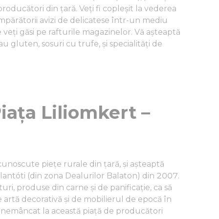
roducători din țară. Veți fi copleșit la vederea
părătorii avizi de delicatese într-un mediu
e veți găsi pe rafturile magazinelor. Vă așteaptă
u gluten, sosuri cu trufe, și specialități de
iața Liliomkert –
cunoscute piețe rurale din țară, și așteaptă
antóti (din zona Dealurilor Balaton) din 2007.
i, produse din carne și de panificație, ca să
artă decorativă și de mobilierul de epocă în
i nemâncat la această piață de producători