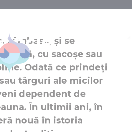
Budapesta și di
Piața Liliomkert
vincie
Káptalantóti
, zâmbesc, și se
Balaton
răchită, cu sacoșe sau
pline. Odată ce prindeți
sau târguri ale micilor
eveni dependent de
una. În ultimii ani, în
ră nouă în istoria