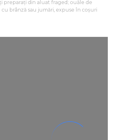
anți preparați din aluat fraged; ouăle de
e cu brânză sau jumări, expuse în coșuri