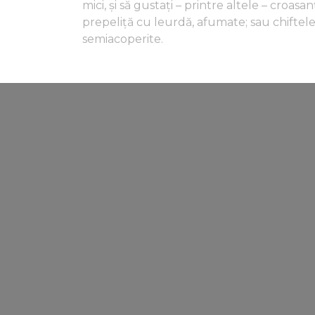
mici, și să gustați – printre altele – croas
prepeliță cu leurdă, afumate; sau chiftel
semiacoperite.