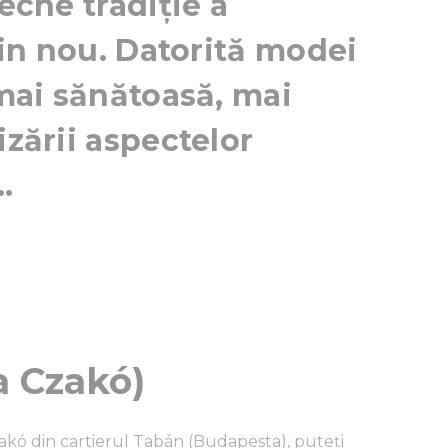
veche tradiție a
 din nou. Datorită modei
 mai sănătoasă, mai
izării aspectelor
.
a Czakó)
Czakó din cartierul Tabán (Budapesta), puteți