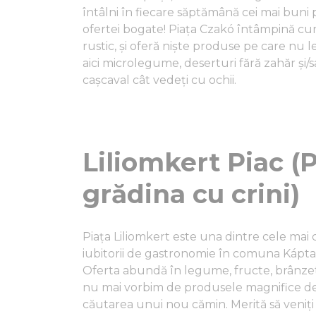
întâlni în fiecare săptămână cei mai buni p
ofertei bogate! Piața Czakó întâmpină cum
rustic, și oferă niște produse pe care nu l
aici microlegume, deserturi fără zahăr și/sa
cașcaval cât vedeți cu ochii.
Liliomkert Piac (P
grădina cu crini)
Piața Liliomkert este una dintre cele mai 
iubitorii de gastronomie în comuna Káptal
Oferta abundă în legume, fructe, brânzetur
nu mai vorbim de produsele magnifice de 
căutarea unui nou cămin. Merită să veniț