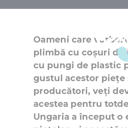
5 piețe din 
pro
Oameni care vorbesc
plimbă cu coșuri de 
cu pungi de plastic 
gustul acestor piețe 
producători, veți d
acestea pentru totdea
Ungaria a început o e