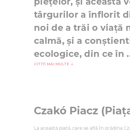
piețelor, și această 
târgurilor a înflorit
noi de a trăi o viață
calmă, și a conștient
ecologice, din ce în ..
CITIȚI MAI MULTE
Czakó Piacz (Piaț
La această piață, care se află în grădina 