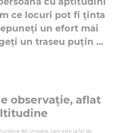
persoană cu aptitudini
m ce locuri pot fi ținta
 depuneți un efort mai
geți un traseu puțin ...
e observație, aflat
ltitudine
uristice din Ungaria, care este la fel de