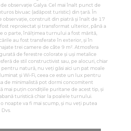
l de observație Galya. Cel mai înalt punct de
uros bivuac (adăpost turistic) din țară. În
 observație, construit din piatră și înalt de 17
 fost reproiectat și transformat ulterior, până a
 o parte, înălțimea turnului a fost mărită,
rile au fost transferate în exterior, și în
menajate trei camere de câte 9 m². Atmosfera
gurată de ferestre colorate și uși metalice
feră de stil constructivist sau, pe alocuri, chiar
lui pentru natură, nu veți găsi aici un pat moale
, iluminat și Wi-Fi, ceea ce este un lux pentru
așa de minimalistă pot dormi concomitent
ă mai puțin condițiile puritane de acest tip, și
abană turistică chiar la poalele turnului.
 o noapte va fi mai scump, și nu veți putea
a Dvs.