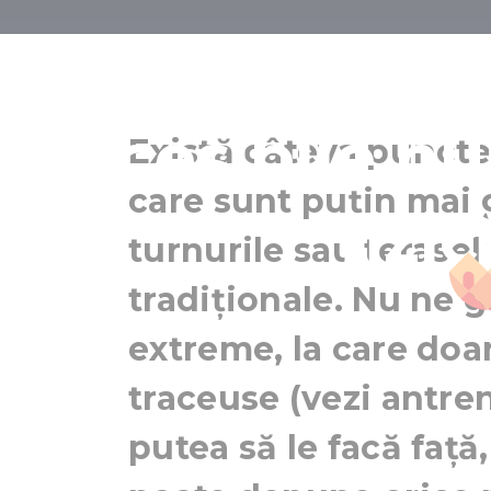
7 vârfuri
accesibile nu
Există câteva puncte
care sunt puțin mai 
fizi
turnurile sau terase
tradiționale. Nu ne g
extreme, la care doa
traceuse (vezi antre
putea să le facă față,