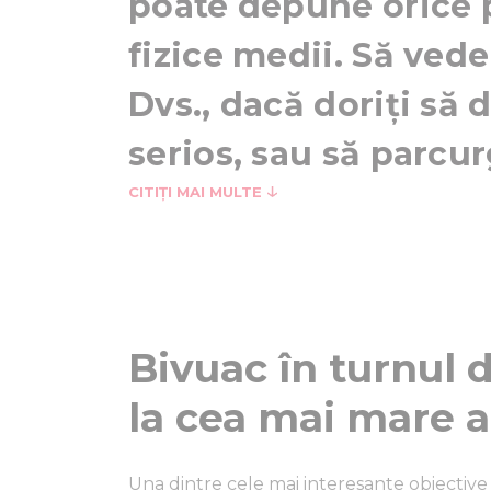
poate depune orice 
fizice medii. Să vede
Dvs., dacă doriți să
serios, sau să parcur
CITIȚI MAI MULTE
Bivuac în turnul d
la cea mai mare a
Una dintre cele mai interesante obiective t