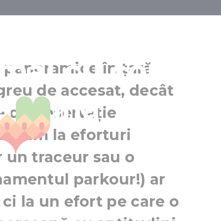
 din Ungaria,
mai cu condiț
 panoramice în țară
greu de accesat, decât
că bună
Csóványos
Împrejurimile Budapestei
le de observație
ândim la eforturi
r un traceur sau o
namentul parkour!) ar
 ci la un efort pe care o