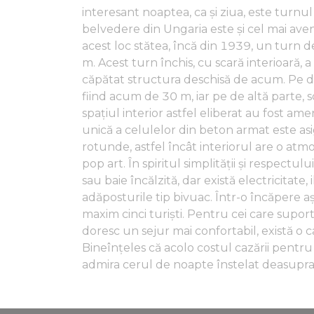
interesant noaptea, ca și ziua, este turnu
belvedere din Ungaria este și cel mai avent
acest loc stătea, încă din 1939, un turn de
m. Acest turn închis, cu scară interioară, a
căpătat structura deschisă de acum. Pe de
fiind acum de 30 m, iar pe de altă parte, scă
spațiul interior astfel eliberat au fost a
unică a celulelor din beton armat este asi
rotunde, astfel încât interiorul are o atmos
pop art. În spiritul simplității și respectu
sau baie încălzită, dar există electricitate
adăposturile tip bivuac. Într-o încăpere 
maxim cinci turiști. Pentru cei care suport
doresc un sejur mai confortabil, există o c
Bineînțeles că acolo costul cazării pentru
admira cerul de noapte înstelat deasupr