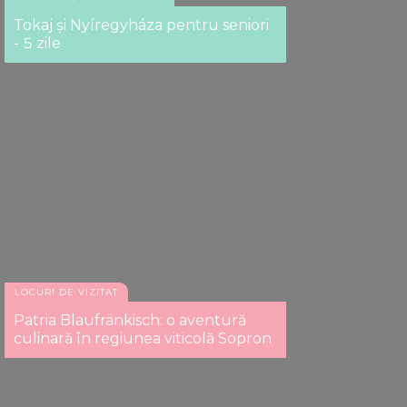
Tokaj și Nyíregyháza pentru seniori
- 5 zile
LOCURI DE VIZITAT
Patria Blaufränkisch: o aventură
culinară în regiunea viticolă Sopron