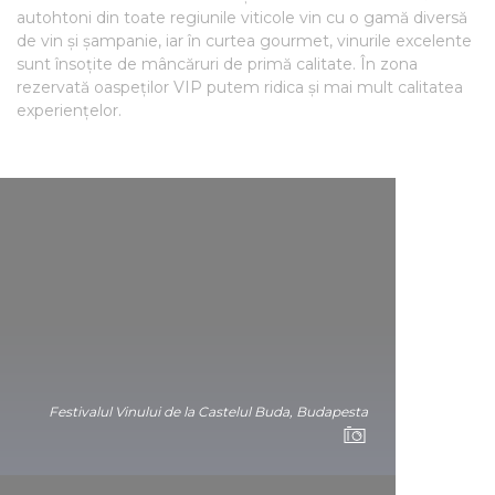
autohtoni din toate regiunile viticole vin cu o gamă diversă
de vin și șampanie, iar în curtea gourmet, vinurile excelente
sunt însoțite de mâncăruri de primă calitate. În zona
rezervată oaspeților VIP putem ridica și mai mult calitatea
experiențelor.
Festivalul Vinului de la Castelul Buda, Budapesta