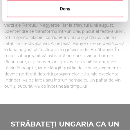
which can be accurate to within several meters
La începutul lunii august, Zilele Vinului și Jazzului din
Deny
Identify your device by actively scanning it for
Debrecen îi așteaptă pe vizitatori pentru o sărbătoare
specific characteristics (fingerprinting)
comună a jazzului și a vinului în împrejurimile confortabile și
Find out more about how your personal data is processed
verzi ale Parcului Nagyerdei. Iar la sfârșitul lunii august,
Szentendre se transformă într-un oraș plăcut al festivalurilor,
and set your preferences in the
details section
.
tot în spiritul plăcerii comune a vinului și jazzului. Dar nu
ratați nici festivalul Vin, Amețeală, Bénye care se desfășoară
We use cookies to personalise content and ads, to
în luna august al fiecărui an în grădinile din Erdőbénye. În
provide social media features and to analyse our traffic.
micul sat agreabil, vă așteaptă nu numai vinuri Furmint
We also share information about your use of our site with
răcoritoare, ci și conversații grozave cu vinificatorii, până
our social media, advertising and analytics partners who
târziu în noapte, iar pe lângă gustări delicioase, experiența
may combine it with other information that you’ve
devine perfectă datorită programelor culturale excelente.
Întindeți-vă pe iarbă sau într-un hamac cu un pahar de vin
provided to them or that they’ve collected from your use
bun și bucurați-vă de încetineala timpului!
of their services.
STRĂBATEȚI UNGARIA CA UN