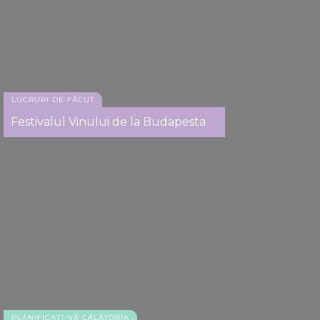
LUCRURI DE FĂCUT
Festivalul Vinului de la Budapesta
PLANIFICAȚI-VĂ CĂLĂTORIA