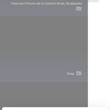
cu producătorii de vin și în pivnițele deschise vizitatorilor.
Festivalul Vinului de la Castelul Buda, Budapesta
Festivalul Vinului de la Castelul Buda, Budapesta
Tokaj