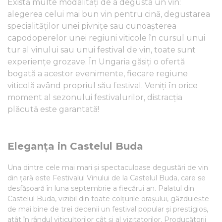
Există multe modalități de a degusta un vin:
alegerea celui mai bun vin pentru cină, degustarea
specialităților unei pivnițe sau cunoașterea
capodoperelor unei regiuni viticole în cursul unui
tur al vinului sau unui festival de vin, toate sunt
experiențe grozave. În Ungaria găsiți o ofertă
bogată a acestor evenimente, fiecare regiune
viticolă având propriul său festival. Veniți în orice
moment al sezonului festivalurilor, distracția
plăcută este garantată!
Eleganța in Castelul Buda
Una dintre cele mai mari și spectaculoase degustări de vin
din țară este Festivalul Vinului de la Castelul Buda, care se
desfășoară în luna septembrie a fiecărui an. Palatul din
Castelul Buda, vizibil din toate colțurile orașului, găzduiește
de mai bine de trei decenii un festival popular și prestigios,
atât în rândul viticultorilor cât și al vizitatorilor. Producătorii