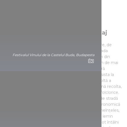
Zilele culesului strugurilor în Tokaj
Tokaj, cea mai cunoscută regiune viticolă a țării, are, de
asemenea, propriul său festival al recoltei în perioada
Festivalul Vinului de la Castelul Buda, Budapesta
culesului de struguri din octombrie. Zilele Recoltei din
regiunea viticolă Tokaj îi așteaptă pe iubitorii de vin de mai
bine de 90 de ani sub mottoul „vinuri albe – cultură
colorată”. În orașul vinului aszú din Tokaj, putem asista la
tradiționala paradă a recoltei, la ceremonia de recoltă a
strugurilor, unde primarii din regiunea viticolă adună recolta,
în mod festiv, precum și la spectacolul grupurilor folclorice.
Concertele de muzică și spectacolele de teatru de stradă
garantează atmosfera, în timp ce experiența gastronomică
este asigurată de promenada gastronomică și, bineînțeles,
de producătorii locali de vin. Pe lângă căsuțele de lemn
ridicate în piața principală a orașului, vizitatorii se pot întâlni