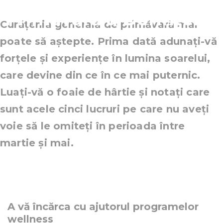
Primăvară a Dorințelor
Curățenia generală de primăvară mai
poate să aștepte. Prima dată adunați-vă
forțele și experiențe în lumina soarelui,
care devine din ce în ce mai puternic.
Luați-vă o foaie de hârtie și notați care
sunt acele cinci lucruri pe care nu aveți
voie să le omiteți în perioada între
martie și mai.
A vă încărca cu ajutorul programelor
wellness