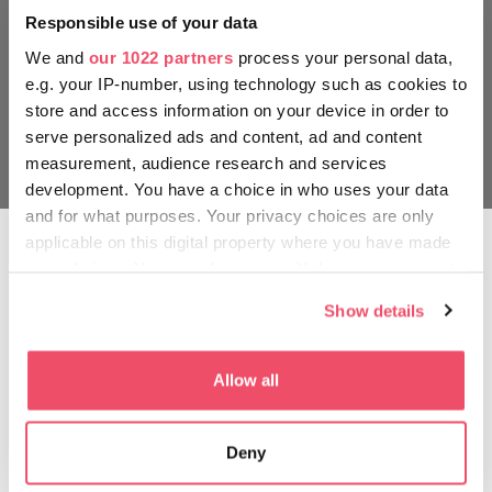
Responsible use of your data
We and
our 1022 partners
process your personal data,
e.g. your IP-number, using technology such as cookies to
store and access information on your device in order to
serve personalized ads and content, ad and content
measurement, audience research and services
development. You have a choice in who uses your data
and for what purposes. Your privacy choices are only
applicable on this digital property where you have made
your choices. You can change or withdraw your consent
A culege leurdă
any time from the Cookie Declaration or by clicking on
Show details
the Privacy trigger icon.
De-a lungul unor trasee turistice populare, în mijlocul
pădurilor, aveți posibilitatea de a culege leurdă, pentru a
îmbina obținerea unor bunătăți de primăvară cu o excursie
If you allow, we would also like to:
Allow all
pe cinste. Culesul de leurdă este reglementat în mod serios
Collect information about your geographical location
(de ex.: este interzisă culegerea leurdei de pe spațiile
which can be accurate to within several meters
protejate sau private, aveți voie să duceți acasă cel mult
Deny
Identify your device by actively scanning it for
două kilograme, etc.). Să țineți cont de aceste reguli în orice
specific characteristics (fingerprinting)
situație, și dacă nu sunteți siguri, că veți recunoaște planta,