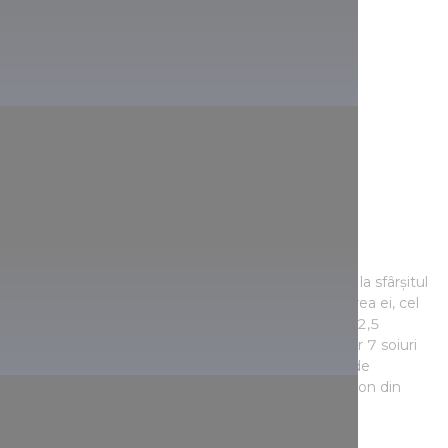
A privi o mare de ghiocei
Parcul dendrologic din Alcsút trebuie vizitat până la sfârșitul
lunii martie, ca să puteți vedea, în toată splendoarea ei, cel
mai mare câmp cu ghiocei din țară. Suprafața de 2,5
hectare este acoperită de 28 de variante ale celor 7 soiuri
de ghiocei. (Dacă ați dori să vedeți și brândușele de
primăvară, atunci vizitați Parcul Dendrologic Kámon din
Szombathely în lunile februarie-martie!)