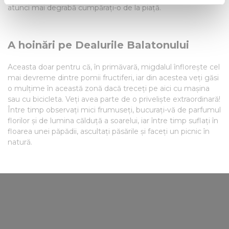
atunci mai degrabă cumpărați-o de la piață.
Find out more about how your personal data is processed
and set your preferences in the
details section
.
A hoinări pe Dealurile Balatonului
We use cookies to personalise content and ads, to
provide social media features and to analyse our traffic.
Aceasta doar pentru că, în primăvară, migdalul înflorește cel
We also share information about your use of our site with
mai devreme dintre pomii fructiferi, iar din acestea veți găsi
our social media, advertising and analytics partners who
o mulțime în această zonă dacă treceți pe aici cu mașina
may combine it with other information that you’ve
sau cu bicicleta. Veți avea parte de o priveliște extraordinară!
provided to them or that they’ve collected from your use
Între timp observați mici frumuseți, bucurați-vă de parfumul
of their services.
florilor și de lumina călduță a soarelui, iar între timp suflați în
floarea unei păpădii, ascultați păsările și faceți un picnic în
natură.