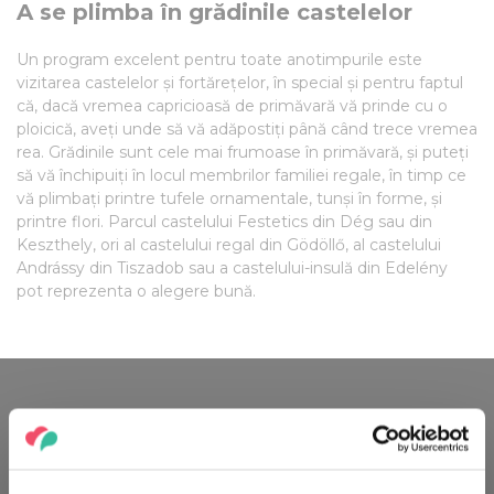
A se plimba în grădinile castelelor
Un program excelent pentru toate anotimpurile este
vizitarea castelelor și fortărețelor, în special și pentru faptul
că, dacă vremea capricioasă de primăvară vă prinde cu o
ploicică, aveți unde să vă adăpostiți până când trece vremea
rea. Grădinile sunt cele mai frumoase în primăvară, și puteți
să vă închipuiți în locul membrilor familiei regale, în timp ce
vă plimbați printre tufele ornamentale, tunși în forme, și
printre flori. Parcul castelului Festetics din Dég sau din
Keszthely, ori al castelului regal din Gödöllő, al castelului
Andrássy din Tiszadob sau a castelului-insulă din Edelény
pot reprezenta o alegere bună.