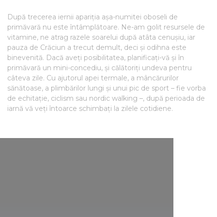
După trecerea iernii apariția așa-numitei oboseli de
primăvară nu este întâmplătoare. Ne-am golit resursele de
vitamine, ne atrag razele soarelui după atâta cenușiu, iar
pauza de Crăciun a trecut demult, deci și odihna este
binevenită. Dacă aveți posibilitatea, planificați-vă și în
primăvară un mini-concediu, și călătoriți undeva pentru
câteva zile. Cu ajutorul apei termale, a mâncărurilor
sănătoase, a plimbărilor lungi și unui pic de sport – fie vorba
de echitație, ciclism sau nordic walking –, după perioada de
iarnă vă veți întoarce schimbați la zilele cotidiene.