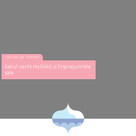
LOCURI DE VIZITAT
Satul vechi Hollókő și împrejurimile
sale