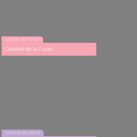
LOCURI DE VIZITAT
Cetatea de la Füzér
LUCRURI DE FĂCUT