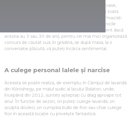
După trecerea Crăciunului, după sfârșitul iernii geroase,
Paștele este sărbătoarea la care se adună din nou toată
familia. Împodobiți cu mâțișori, coaceți cozonaci, mușcați
din ceapa verde! Cu această ocazie mamele și bunicile
pregătesc mâncărurile favorite ale copiilor (indiferent dacă
aceștia au 3 sau 30 de ani), pentru cei mai mici organizează
concurs de căutat ouă, în grădină, iar după masă, la o
conversație plăcută, vă puteți încărca sentimental.
A culege personal lalele și narcise
Aceasta se poate realiza, de exemplu, în Câmpul de lavandă
din Kőröshegy, pe malul sudic al lacului Balaton, unde,
începând din 2012, sunteți așteptați cu drag aproape tot
anul. În funcție de sezon, ori puteți culege lavandă, ori
sculpta dovleci, ori cumpăra bulbi de flori sau chiar culege
flori în această locație cu priveliște fantastică.