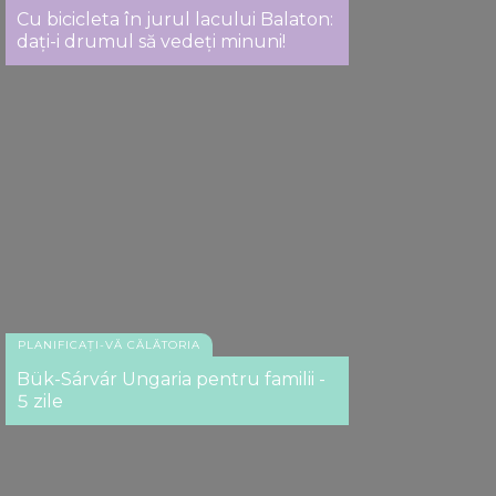
Cu bicicleta în jurul lacului Balaton:
dați-i drumul să vedeți minuni!
PLANIFICAȚI-VĂ CĂLĂTORIA
Bük-Sárvár Ungaria pentru familii -
5 zile