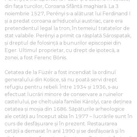
din fața turcilor, Coroana Sfântă maghiară. La 3
noiembrie 1527, Perényi s-a alăturat lui Ferdinand I
și a predat coroana arhiducelui austriac, care era
pretendentul legal la tron, în temeiul tratatelor de
stat valabile. Perényi a primit ca răsplată Sárospatak,
și dreptul de folosință a bunurilor episcopiei din
Eger. Ultimul proprietar, cu drept de ipotecă, a
zonei, a fost Ferenc Bónis.
Cetatea de la Füzér a fost incendiat la ordinul
generalului din Košice, să nu poată servi drept
refugiu pentru rebeli. Între 1934 și 1936, s-au
efectuat lucrări minore de conservare a ruinelor
castelului, pe cheltuiala familiei Károlyi, care deținea
cetatea și moșia din 1686. Săpăturile arheologice
ale cetății au început abia în 1977 – lucrările sunt în
curs de desfășurare și în prezent. Restaurarea
cetății a demarat în anii 1990 și se desfășoară și în