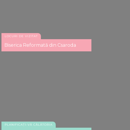
LOCURI DE VIZITAT
Biserica Reformată din Csaroda
PLANIFICAȚI-VĂ CĂLĂTORIA