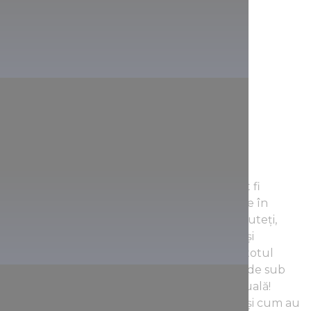
Prin intermediul suprafețelor interactive,
principalele obiective turistice ale zonei pot fi
vizitate și de cei care au dificultăți ca să urce în
cetate, ori nu se pot urca deloc. Dar dacă puteți,
urcați-vă neapărat, deoarece dimensiunile și
proporțiile cetății vă oferă o experiență cu totul
diferită de aproape, iar scârțâitura grinzilor de sub
tălpi nu poate fi redată de nicio soluție virtuală!
Puteți afla cine erau proprietarii castelului și cum au