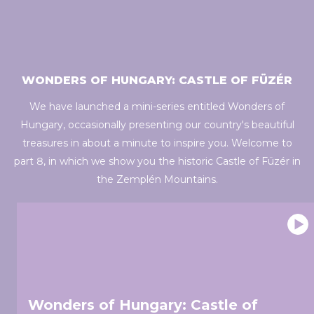
may combine it with other information that you’ve
provided to them or that they’ve collected from your use
of their services.
WONDERS OF HUNGARY: CASTLE OF FÜZÉR
We have launched a mini-series entitled Wonders of
Hungary, occasionally presenting our country's beautiful
treasures in about a minute to inspire you. Welcome to
part 8, in which we show you the historic Castle of Füzér in
the Zemplén Mountains.
Wonders of Hungary: Castle of