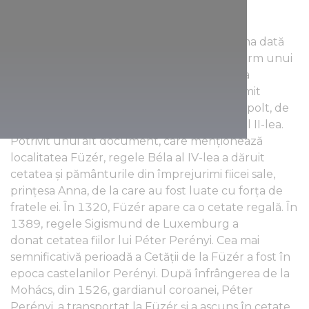
trăit ei în Evul Mediu!
Numele cetății poate fi întâlnit pentru prima dată
într-un document datat din 1264, și, conform unui
alt înscris din 1270, proprietarul ei, în prima
jumătate a secolului al XIII-lea, era un anumit
„maestru Andronic orbul” din neamul Kompolt, de
la care a fost cumpărată de regele Andrei al II-lea.
Potrivit unui alt document, care menționează
localitatea Füzér, regele Béla al IV-lea a dăruit
cetatea și pământurile din împrejurimi fiicei sale,
prințesa Anna, de la care au fost luate cu forța de
fratele ei. În 1320, Füzér apare ca o cetate regală. În
1389, regele Sigismund de Luxemburg a
donat cetatea fiilor lui Péter Perényi. Cea mai
semnificativă perioadă a Cetății de la Füzér a fost în
epoca castelanilor Perényi. După înfrângerea de la
Mohács, din 1526, gardianul coroanei, Péter
Perényi, a transportat la Füzér și a ascuns în cetate,