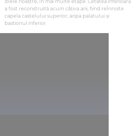
zilele noastre, în mai multe etape. Cetatea inferioară
a fost reconstruită acum câțiva ani, fiind reînnoite
capela castelului superior, aripa palatului și
bastionul inferior.