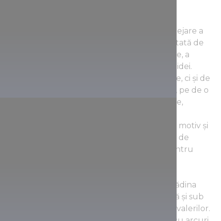
Ceea ce vedeți este un experiment de protejare a
monumentelor: reconstrucția a fost proiectată de
arhitecți, pe baza descrierilor contemporane, a
reprezentărilor autentice, și a propriilor lor idei.
Adică au loc nu numai lucrări de conservare, ci și de
reconstrucție. Ca urmare, interioarele sunt, pe de o
parte, inspirate din realitate, pe de altă parte,
născute din fantezie, deși inventarele
contemporane au descris în detaliu fiecare motiv și
obiect de mobilier al camerelor. Ansamblul de
clădiri, în formă de potcoavă, are o aripă pentru
femei și una pentru bărbați.
Peristilul aripii femeilor se deschide spre grădina
renascentistă. În aripa bărbaților, cunoscută și sub
numele de palatul vechi, se găsește sala cavalerilor.
Aceasta se deschide către o capelă gotică, cu arcuri