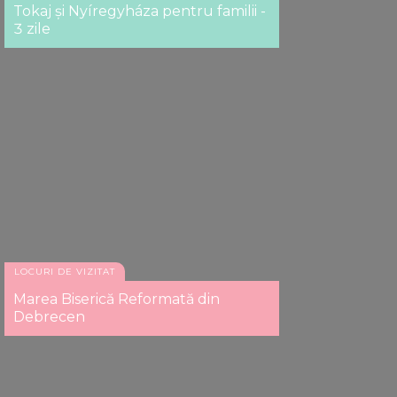
Tokaj și Nyíregyháza pentru familii -
3 zile
LOCURI DE VIZITAT
Marea Biserică Reformată din
Debrecen