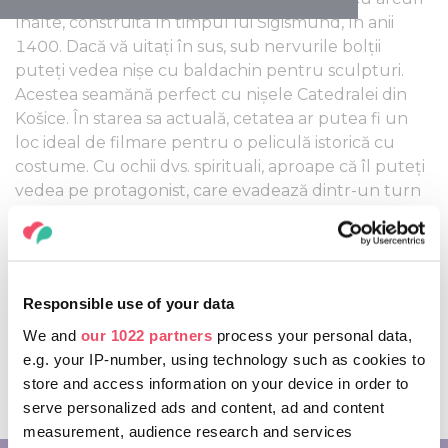
înalte, construită în timpul lui Sigismund, în anii
1400. Dacă vă uitați în sus, sub nervurile bolții
puteți vedea nișe cu baldachin pentru sculpturi.
Acestea seamănă perfect cu nișele Catedralei din
Košice. În starea sa actuală, cetatea ar putea fi un
loc ideal de filmare pentru o peliculă istorică cu
costume. Cu ochii dvs. spirituali, aproape că îl puteți
vedea pe protagonist, care evadează dintr-un turn
coborând pe zid.
După ce am menționat deja zidurile, merită să ne
uităm la garguiele sub formă de grifon, care asigură
Responsible use of your data
protecție pereților exteriori împotriva ploii. Pasărea
grifon, ca animal de blazon, apar în mai multe locuri
We and
our 1022 partners
process your personal data,
în cetate. Dacă călătoriți în zonă, treceți și pe la noi,
e.g. your IP-number, using technology such as cookies to
pe la Füzér: nu veți uita niciodată priveliștea care se
store and access information on your device in order to
deschide în fața Dvs. de pe parapetul castelului!
serve personalized ads and content, ad and content
measurement, audience research and services