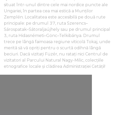
situat într-unul dintre cele mai nordice puncte ale
Ungariei, în partea cea mai estică a Munților
Zemplén. Localitatea este accesibilă pe două rute
principale: pe drumul 37, ruta Szerencs–
Sárospatak–Sátoraljaújhely sau pe drumul principal
3, ruta Hidasnémeti–Gönc–Telkibánya. Drumul
trece pe lângă faimoasa regiune viticolă Tokaj, unde
merită să vă opriți pentru o scurtă odihnă lângă
beciuri. Dacă vizitați Füzér, nu ratați nici Centrul de
vizitatori al Parcului Natural Nagy-Milic, colecțiile
etnografice locale și clădirea Administrației Cetății!