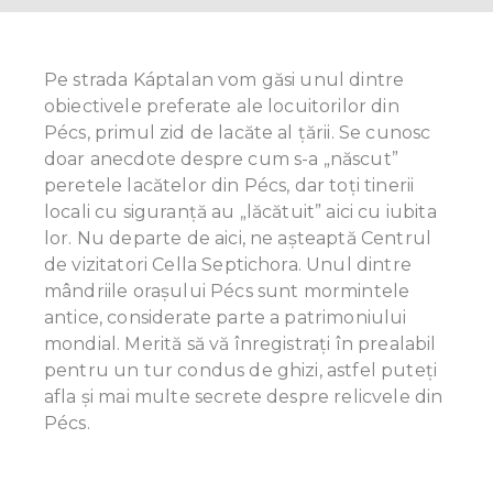
Pe strada Káptalan vom găsi unul dintre
obiectivele preferate ale locuitorilor din
Pécs, primul zid de lacăte al țării. Se cunosc
doar anecdote despre cum s-a „născut”
peretele lacătelor din Pécs, dar toți tinerii
locali cu siguranţă au „lăcătuit” aici cu iubita
lor. Nu departe de aici, ne aşteaptă Centrul
de vizitatori Cella Septichora. Unul dintre
mândriile orașului Pécs sunt mormintele
antice, considerate parte a patrimoniului
mondial. Merită să vă înregistrați în prealabil
pentru un tur condus de ghizi, astfel puteţi
afla și mai multe secrete despre relicvele din
Pécs.