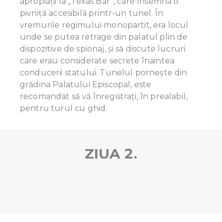
apropiaţii la „Texas Bar”, care însemna o
pivniță accesibilă printr-un tunel. În
vremurile regimului monopartit, era locul
unde se putea retrage din palatul plin de
dispozitive de spionaj, și să discute lucruri
care erau considerate secrete înaintea
conducerii statului. Tunelul porneşte din
grădina Palatului Episcopal, este
recomandat să vă înregistraţi, în prealabil,
pentru turul cu ghid.
ZIUA 2.