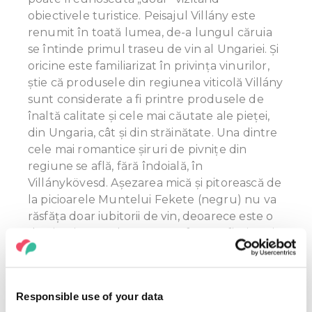
obiectivele turistice. Peisajul Villány este
renumit în toată lumea, de-a lungul căruia
se întinde primul traseu de vin al Ungariei. Și
oricine este familiarizat în privința vinurilor,
știe că produsele din regiunea viticolă Villány
sunt considerate a fi printre produsele de
înaltă calitate și cele mai căutate ale pieței,
din Ungaria, cât şi din străinătate. Una dintre
cele mai romantice șiruri de pivniţe din
regiune se află, fără îndoială, în
Villánykövesd. Așezarea mică și pitorească de
la picioarele Muntelui Fekete (negru) nu va
răsfăța doar iubitorii de vin, deoarece este o
destinație populară pentru fotografi, pictori
și artiști, datorită frumuseții sale uimitoare.
Cei mai mulți sunt atrași de cel mai
spectaculos complex de monumente din
Responsible use of your data
satul de pivnițe, având trei nivele, și anume