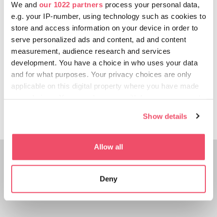
șirul pivnițelor monument. Trebuie doar să
We and
our 1022 partners
process your personal data,
ne uităm la porțile tipic colorate ale
e.g. your IP-number, using technology such as cookies to
pivnițelor și vom înțelege imediat motivul
store and access information on your device in order to
pentru care oamenii sunt îndrăgostiți de
serve personalized ads and content, ad and content
acest sat micuţ. Dar să nu-i uităm nici pe
measurement, audience research and services
iubitorii de vin: În Villánykövesd, putem
development. You have a choice in who uses your data
arunca o privire asupra etapelor actuale ale
and for what purposes. Your privacy choices are only
procesării vinului, ce instrumente folosesc
applicable on this digital property where you have made
stăpânii cramelor și, desigur, putem savura
your choices. You can change or withdraw your consent
gustul vinurilor excelente.
any time from the Cookie Declaration or by clicking on
Show details
the Privacy trigger icon.
If you allow, we would also like to:
Allow all
Collect information about your geographical location
which can be accurate to within several meters
Deny
Identify your device by actively scanning it for
specific characteristics (fingerprinting)
Find out more about how your personal data is processed