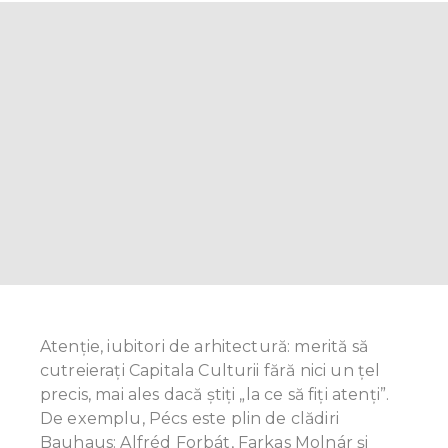
Atenție, iubitori de arhitectură: merită să
cutreieraţi Capitala Culturii fără nici un ţel
precis, mai ales dacă știţi „la ce să fiţi atenți”.
De exemplu, Pécs este plin de clădiri
Bauhaus: Alfréd Forbát, Farkas Molnár și