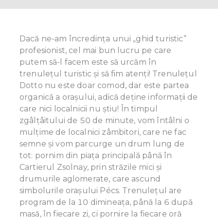
Dacă ne-am încredința unui „ghid turistic”
profesionist, cel mai bun lucru pe care
putem să-l facem este să urcăm în
trenulețul turistic și să fim atenţi! Trenulețul
Dotto nu este doar comod, dar este partea
organică a oraşului, adică deține informații de
care nici localnicii nu ştiu! În timpul
zgâlţâitului de 50 de minute, vom întâlni o
mulțime de localnici zâmbitori, care ne fac
semne și vom parcurge un drum lung de
tot: pornim din piața principală până în
Cartierul Zsolnay, prin străzile mici și
drumurile aglomerate, care ascund
simbolurile oraşului Pécs. Trenuleţul are
program de la 10 dimineața, până la 6 după
masă, în fiecare zi, ci pornire la fiecare oră