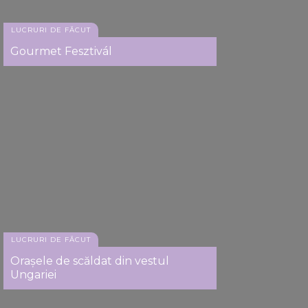
LUCRURI DE FĂCUT
Gourmet Fesztivál
LUCRURI DE FĂCUT
Orașele de scăldat din vestul
Ungariei