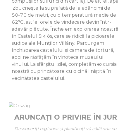
compușilor sulfurici din cartilaj. De altfel, apa
izbucnește la suprafață de la adâncimi de
50-70 de metri, cu o temperatură medie de
62°C, astfel orele de vindecare devin într-
adevăr plăcute. Încheiem explorarea noastră
în Castelul Siklós, care se ridică la picioarele
sudice ale Munților Villány. Parcurgem
închisoarea castelului și camera de tortură,
apoi ne răsfăţăm în vinoteca muzeului
vinului. La sfârșitul zilei, completăm excursia
noastră cuprinzătoare cu o cină liniștită în
vecinătatea castelului.
ARUNCAȚI O PRIVIRE ÎN JUR
Descoperiți regiunea și planificați-vă călătoria cu