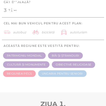
CÂT DUREAZĂ?
pentru seniori - 3 zile
3 zile
CEL MAI BUN VEHICUL PENTRU ACEST PLAN:
autobuz
bicicletă
autoturism
ACEASTĂ REGIUNE ESTE VESTITĂ PENTRU:
PATRIMONIU MONDIAL
BĂI ȘI ȘTRANDURI
CULTURĂ ȘI MONUMENTE
OBIECTIVE RELIGIOASE
REGIUNEA PÉCS
UNGARIA PENTRU SENIORI
ZIUA 1.