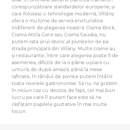
corespunzătoare standardelor europene, și
care folosesc o tehnologie modernă, Villány
oferă o mulțime de servicii enoturistice.
Indiferent de alegerea noastră: Crama Bock,
Crama Attila Gere sau Crama Sauska, nu
putem rata șirul istoric al pivnițelor de pe
strada principală din Villány. Multe crame au
și restaurante, între care alegerea poate fi de
asemenea, dificilă: de la o pâine ușoară cu
untură, de după-amiază, până la mese
rafinate, în rândul de pivnițe putem întâlni
toate nivelele gastronomiei. Să nu ne grăbim
în niciun caz cu decizia, de fapt, cel mai bun
lucru pe care îl putem face este să ne
răsfățăm papilele gustative în mai multe
locuri.