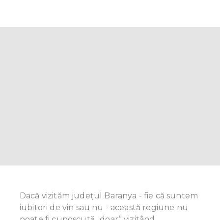
Dacă vizităm judeţul Baranya - fie că suntem
iubitori de vin sau nu - această regiune nu
poate fi cunoscută „doar” vizitând