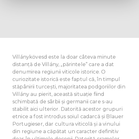
and set your preferences in the
details section
.
We use cookies to personalise content and ads, to
provide social media features and to analyse our traffic.
We also share information about your use of our site with
our social media, advertising and analytics partners who
may combine it with other information that you’ve
provided to them or that they’ve collected from your use
Villánykövesd este la doar câteva minute
of their services.
distanță de Villány, „părintele” care a dat
denumirea regiunii viticole istorice. O
curiozitate istorică este faptul că, în timpul
stăpânirii turcești, majoritatea podgoriilor din
Villány au pierit, această situaţie fiind
schimbată de sârbii și germanii care s-au
stabilit aici ulterior. Datorită acestor grupuri
etnice a fost introdus soiul cadarcă și Blauer
Portugieser, dar cultura viticolă și a vinului
din regiune a căpătat un caracter definitiv
doar în ultimele decenii. Datorită cramelor,