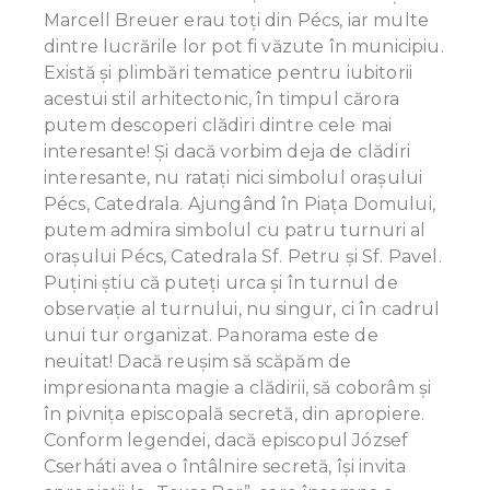
Marcell Breuer erau toţi din Pécs, iar multe
dintre lucrările lor pot fi văzute în municipiu.
Există și plimbări tematice pentru iubitorii
acestui stil arhitectonic, în timpul cărora
putem descoperi clădiri dintre cele mai
interesante! Și dacă vorbim deja de clădiri
interesante, nu ratați nici simbolul oraşului
Pécs, Catedrala. Ajungând în Piața Domului,
putem admira simbolul cu patru turnuri al
orașului Pécs, Catedrala Sf. Petru și Sf. Pavel.
Puțini știu că puteți urca și în turnul de
observație al turnului, nu singur, ci în cadrul
unui tur organizat. Panorama este de
neuitat! Dacă reuşim să scăpăm de
impresionanta magie a clădirii, să coborâm și
în pivnița episcopală secretă, din apropiere.
Conform legendei, dacă episcopul József
Cserháti avea o întâlnire secretă, își invita