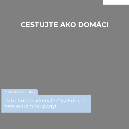
CESTUJTE AKO DOMÁCI
Tata
MAĎARSKO PRE...
Potrebujete adrenalín? Vyskúšajte
tieto extrémne športy!
Tata