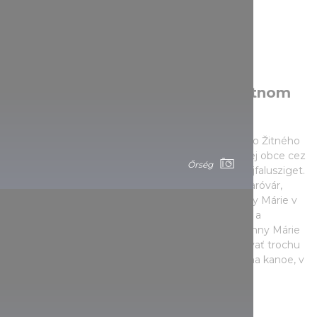
Na dvoch kolesách na Malom Žitnom
ostrove
38-kilometrová cyklotúra krásnou prírodou Malého Žitného
ostrova sa začína v Dunakiliti a vracia sa do tej istej obce cez
Őrség
Mosonmagyaróvár, Máriakálnok, Dunasziget a Tejfalusziget.
Medzi pamiatky na ceste patrí hrad Mosonmagyaróvár,
ktorý založil kráľ Štefan I., kaplnka Návštevy Panny Márie v
Máriakálnoku, postavená nad zázračnou studňou, a
pútnické miesto známe kvôli zázračnej soche Panny Márie
v Kálnoku. Na ostrove Dunasziget sa oplatí venovať trochu
viac času ekoparku, kde sa môžete hoci aj plaviť na kanoe, v
Dunakiliti je zas zaujímavým zážitkom priehrada.