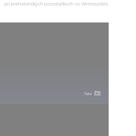
pri prehistorických pozostatkoch vo Vértesszőlős.
Tata