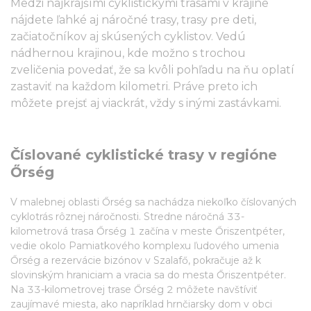
Medzi najkrajšími cyklistickými trasami v krajine
nájdete ľahké aj náročné trasy, trasy pre deti,
začiatočníkov aj skúsených cyklistov. Vedú
nádhernou krajinou, kde možno s trochou
zveličenia povedať, že sa kvôli pohľadu na ňu oplatí
zastaviť na každom kilometri. Práve preto ich
môžete prejsť aj viackrát, vždy s inými zastávkami.
Číslované cyklistické trasy v regióne
Őrség
V malebnej oblasti Őrség sa nachádza niekoľko číslovaných
cyklotrás rôznej náročnosti. Stredne náročná 33-
kilometrová trasa Őrség 1 začína v meste Őriszentpéter,
vedie okolo Pamiatkového komplexu ľudového umenia
Őrség a rezervácie bizónov v Szalafő, pokračuje až k
slovinským hraniciam a vracia sa do mesta Őriszentpéter.
Na 33-kilometrovej trase Őrség 2 môžete navštíviť
zaujímavé miesta, ako napríklad hrnčiarsky dom v obci