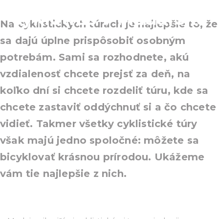
cyklotrás v Maďarsku
Na cyklistických túrach je najlepšie to, že
sa dajú úplne prispôsobiť osobným
potrebám. Sami sa rozhodnete, akú
vzdialenosť chcete prejsť za deň, na
koľko dní si chcete rozdeliť túru, kde sa
chcete zastaviť oddýchnuť si a čo chcete
vidieť. Takmer všetky cyklistické túry
však majú jedno spoločné: môžete sa
bicyklovať krásnou prírodou. Ukážeme
vám tie najlepšie z nich.