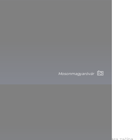
Mosonmagyaróvár
Od hradu v Egeri až po Verpelét
Táto pomerne nenáročná 40-kilometrová cyklotrasa začína