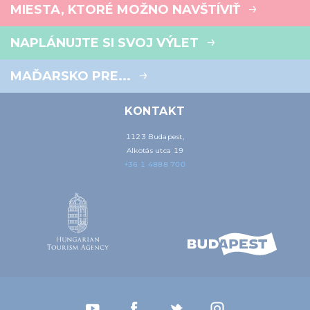
MIESTA, KTORÉ MOŽNO NAVŠTÍVIŤ
NAPLÁNUJTE SI SVOJ VÝLET
MAĎARSKO PRE...
KONTAKT
1123 Budapest,
Alkotás utca 19
+36 1 4888 700