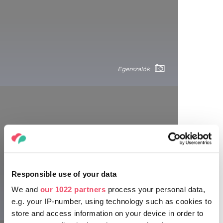
Egerszalók
Szigetköz
Smer Börzsöny!
Responsible use of your data
Cyklistická trasa v pohorí Börzsöny, ktorá je relatívne blízko
Budapešti, sa popri dediny Verőce dotýka aj nadčasových
We and
our 1022 partners
process your personal data,
domov Kóspallagu, baziliky Nanebovzatia Panny Márie v
e.g. your IP-number, using technology such as cookies to
Egerszalók
Márianosztre a obce Szob. Menej skúsení cyklisti sa môžu
store and access information on your device in order to
vrátiť zo Szobu späť do Verőce vlakom, alebo na bicykli po