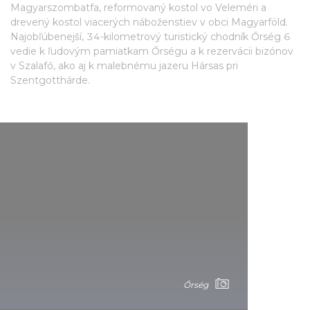
Magyarszombatfa, reformovaný kostol vo Veleméri a
drevený kostol viacerých náboženstiev v obci Magyarföld.
Najobľúbenejší, 34-kilometrový turistický chodník Őrség 6
vedie k ľudovým pamiatkam Őrségu a k rezervácii bizónov
v Szalafő, ako aj k malebnému jazeru Hársas pri
Szentgotthárde.
Őrség