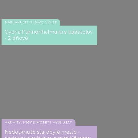
NAPLÁNUJTE SI SVOJ VÝLET
Győr a Pannonhalma pre bádateľov
- 2 dňové
AKTIVITY, KTORÉ MÔŽETE VYSKÚŠAŤ
Nedotknuté starobylé mesto -