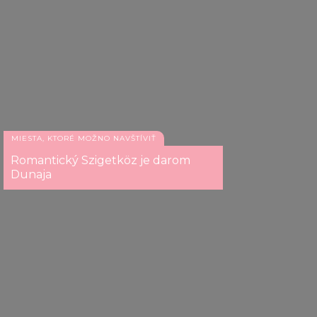
MIESTA, KTORÉ MOŽNO NAVŠTÍVIŤ
Romantický Szigetköz je darom
Dunaja