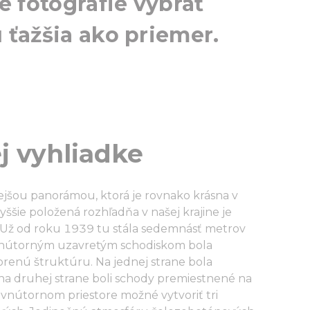
je fotografie vybrať
u ťažšia ako priemer.
j vyhliadke
ejšou panorámou, ktorá je rovnako krásna v
yššie položená rozhľadňa v našej krajine je
 Už od roku 1939 tu stála sedemnásť metrov
 vnútorným uzavretým schodiskom bola
renú štruktúru. Na jednej strane bola
a na druhej strane boli schody premiestnené na
 vnútornom priestore možné vytvoriť tri