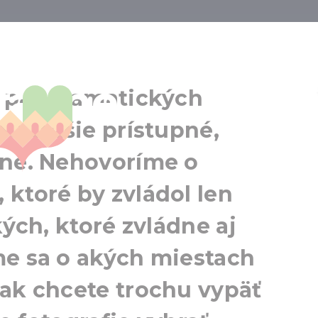
výškových bod
rajine
ko panoramatických
Okolie Budapešti
hu ťažšie prístupné,
dne. Nehovoríme o
ktoré by zvládol len
kých, ktoré zvládne aj
me sa o akých miestach
 ak chcete trochu vypäť