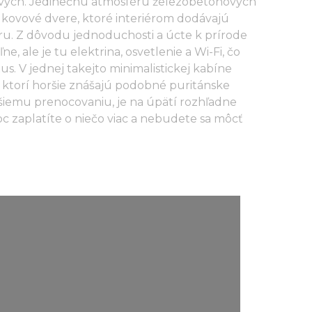
ových. Jedinečnú atmosféru železobetónových
 kovové dvere, ktoré interiérom dodávajú
ru. Z dôvodu jednoduchosti a úcte k prírode
, ale je tu elektrina, osvetlenie a Wi-Fi, čo
s. V jednej takejto minimalistickej kabíne
, ktorí horšie znášajú podobné puritánske
iemu prenocovaniu, je na úpätí rozhľadne
c zaplatíte o niečo viac a nebudete sa môcť