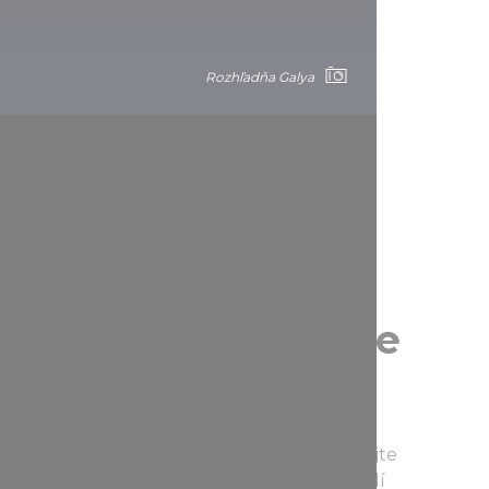
Rozhľadňa Galya
 k vulkanickej hore
söny je skutočným dobrodružstvom. Počítajte
áročných svahov, ale scenéria vám vynahradí