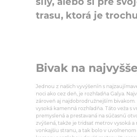
sily, alebo si pre svo
trasu, ktorá je troch
Bivak na najvyšše
Jednou z našich vyvýšenín s najzaujímav
noci ako cez deň, je rozhľadňa Galya. Najv
zároveň aj najdobrodružnejším bivakom.
vysoká kamenná rozhľadňa. Táto veža s
premyslená a prestavaná na súčasnú otvo
zvýšená, takže je tridsať metrov vysoká 
vonkajšiu stranu, a tak bolo v uvoľnenom