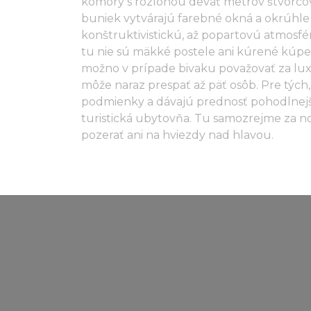
komory s rozlohou deväť metrov štvorc
buniek vytvárajú farebné okná a okrúhle
konštruktivistickú, až popartovú atmosfé
tu nie sú mäkké postele ani kúrené kúpeľne
možno v prípade bivaku považovať za luxu
môže naraz prespať až päť osôb. Pre tých
podmienky a dávajú prednosť pohodlnejš
turistická ubytovňa. Tu samozrejme za no
pozerať ani na hviezdy nad hlavou.