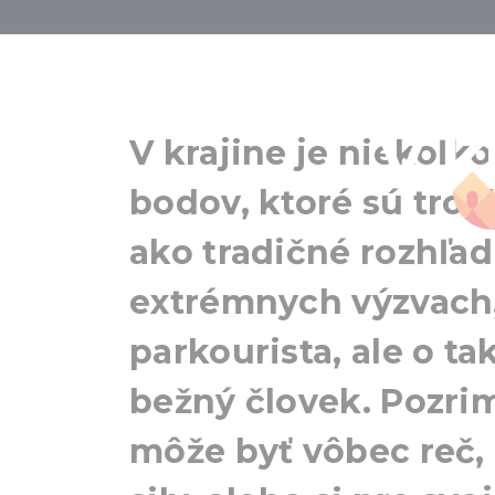
7 náročných 
v k
V krajine je niekoľ
bodov, ktoré sú troc
ako tradičné rozhľa
extrémnych výzvach, 
parkourista, ale o ta
bežný človek. Pozri
môže byť vôbec reč,