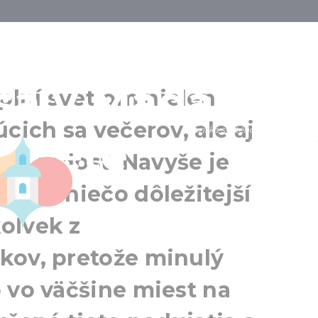
jina zázrakov
sa v Maďarsku
lní svetlom nielen
cich sa večerov, ale aj
Bazilika svätého Štefana
eriete
Budapešť
o a radosť. Navyše je
Okolie Budapešti
no o niečo dôležitejší
oľvek z
kov, pretože minulý
 vo väčšine miest na