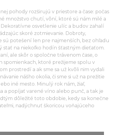
ej pohody rozširujú v priestore a čase: počas
é množstvo chutí, vôní, ktoré sú nám milé a
Dekoratívne osvetlenie ulíc a budov zahalí
rádzajúc skoré zotmievanie. Dobroty,
e sú potešení len pre najmenších, bez ohľadu
 stať na niekoľko hodín šťastným dieťaťom.
aní, ale skôr o spoločne trávenom čase, o
ch spomienkach, ktoré prežijeme spolu v
m prostredí a ak sme sa už kvôli nim vydali
znávanie nášho okolia, či sme si už na prežitie
ebo iné mesto. Minulý rok nám, žiaľ,
a a popíjať varené víno alebo punč, a tak je
dtým dôležité toto obdobie, kedy sa konečne
iateľmi, nadýchnuť škoricou voňajúceho