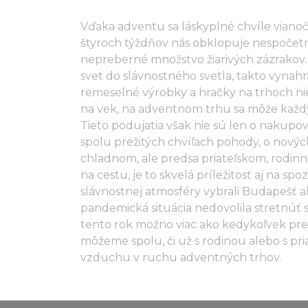
Vďaka adventu sa láskyplné chvíle vianočn
štyroch týždňov nás obklopuje nespočetn
nepreberné množstvo žiarivých zázrakov. 
svet do slávnostného svetla, takto vynah
remeselné výrobky a hračky na trhoch ni
na vek, na adventnom trhu sa môže každý
Tieto podujatia však nie sú len o nakupov
spolu prežitých chvíľach pohody, o nový
chladnom, ale predsa priateľskom, rodinno
na cestu, je to skvelá príležitosť aj na spo
slávnostnej atmosféry vybrali Budapešť al
pandemická situácia nedovolila stretnúť s
tento rok možno viac ako kedykoľvek pre
môžeme spolu, či už s rodinou alebo s pr
vzduchu v ruchu adventných trhov.