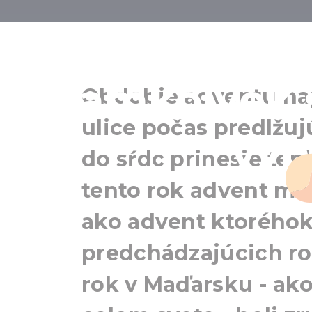
Adventná kra
kamkoľvek 
Obdobie adventu nap
ulice počas predlžujú
vyb
do sŕdc prinesie tepl
tento rok advent mož
ako advent ktoréhok
predchádzajúcich ro
rok v Maďarsku - ako