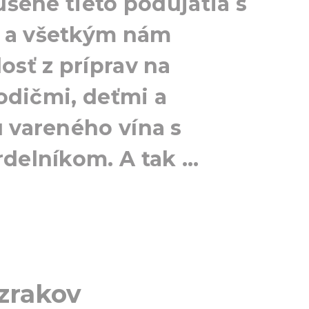
ušené tieto podujatia s
 a všetkým nám
osť z príprav na
rodičmi, deťmi a
 vareného vína s
delníkom. A tak ...
ázrakov