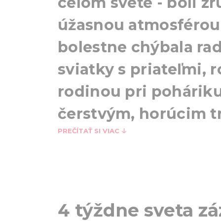
celom svete - boli zr
úžasnou atmosférou
bolestne chýbala rad
sviatky s priateľmi, 
rodinou pri poháriku
čerstvým, horúcim tr
PREČÍTAŤ SI VIAC
4 týždne sveta z