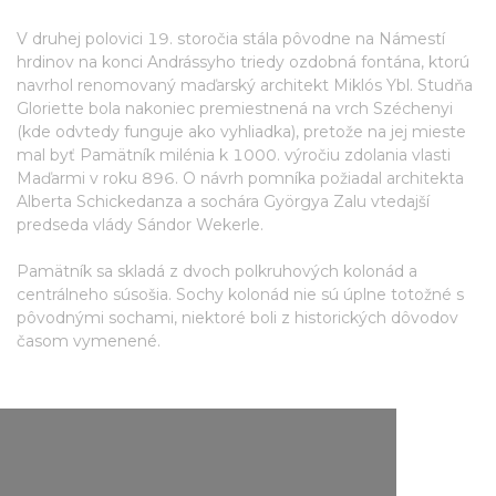
V druhej polovici 19. storočia stála pôvodne na Námestí
hrdinov na konci Andrássyho triedy ozdobná fontána, ktorú
navrhol renomovaný maďarský architekt Miklós Ybl. Studňa
Gloriette bola nakoniec premiestnená na vrch Széchenyi
(kde odvtedy funguje ako vyhliadka), pretože na jej mieste
mal byť Pamätník milénia k 1000. výročiu zdolania vlasti
Maďarmi v roku 896. O návrh pomníka požiadal architekta
Alberta Schickedanza a sochára Györgya Zalu vtedajší
predseda vlády Sándor Wekerle.
Pamätník sa skladá z dvoch polkruhových kolonád a
centrálneho súsošia. Sochy kolonád nie sú úplne totožné s
pôvodnými sochami, niektoré boli z historických dôvodov
časom vymenené.