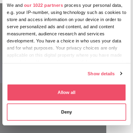
We and
our 1022 partners
process your personal data,
e.g. your IP-number, using technology such as cookies to
store and access information on your device in order to
serve personalized ads and content, ad and content
measurement, audience research and services
development. You have a choice in who uses your data
and for what purposes. Your privacy choices are only
applicable on this digital property where you have made
your choices. You can change or withdraw your consent
any time from the Cookie Declaration or by clicking on
Show details
the Privacy trigger icon.
If you allow, we would also like to:
Allow all
Collect information about your geographical location
which can be accurate to within several meters
Deny
Identify your device by actively scanning it for
specific characteristics (fingerprinting)
Päť zaujímavých faktov o Námestí
Find out more about how your personal data is processed
hrdinov