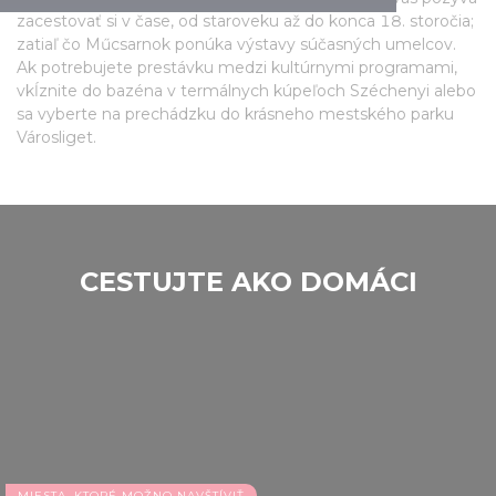
zacestovať si v čase, od staroveku až do konca 18. storočia;
zatiaľ čo Műcsarnok ponúka výstavy súčasných umelcov.
Ak potrebujete prestávku medzi kultúrnymi programami,
vkĺznite do bazéna v termálnych kúpeľoch Széchenyi alebo
sa vyberte na prechádzku do krásneho mestského parku
Városliget.
CESTUJTE AKO DOMÁCI
MIESTA, KTORÉ MOŽNO NAVŠTÍVIŤ