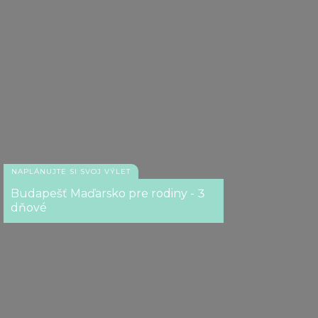
NAPLÁNUJTE SI SVOJ VÝLET
Budapešť Maďarsko pre rodiny - 3
dňové