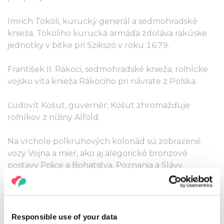
Imrich Tököli, kurucký generál a sedmohradské
knieža; Tököliho kurucká armáda zdoláva rakúske
jednotky v bitke pri Szikszó v roku 1679.
František II. Rákoci, sedmohradské knieža; roľnícke
vojsko víta knieža Rákociho pri návrate z Poľska.
Ľudovít Košut, guvernér; Košut zhromažďuje
roľníkov z nížiny Alföld.
Na vrchole polkruhových kolonád sú zobrazené
vozy Vojna a mier, ako aj alegorické bronzové
postavy Práce a Bohatstva, Poznania a Slávy.
Pamätný kameň hrdinov tu bol umiestnený neskôr,
spolu s robustnou doskou pripomínajúcou hrdinov
prvej svetovej vojny.
Responsible use of your data