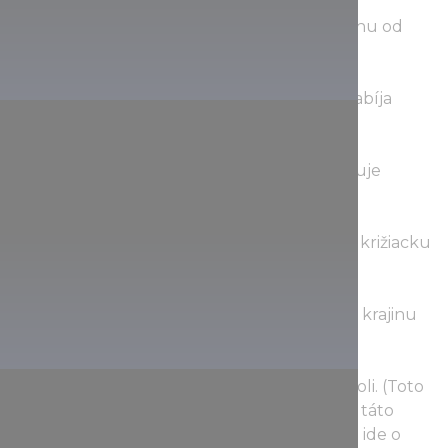
Štefan I., uhorský kráľ; Štefan dostáva korunu od
pápeža na Vianoce roku 1000.
Ladislav I., uhorský kráľ; kráľ svätý Ladislav zabíja
kumánskeho únoscu.
Koloman, uhorský kráľ; kráľ Koloman zakazuje
upaľovanie čarodejníc.
Ondrej II., uhorský kráľ; kráľ Ondrej II. vedie križiacku
výpravu za oslobodenie Jeruzalema.
Béla IV., uhorský kráľ; kráľ Béla IV. obnovuje krajinu
po tatárskej invázii.
Karol I., uhorský kráľ; bitka na Moravskom poli. (Toto
je jediný reliéf bez nápisu, čo nie je náhoda: táto
bitka sa neodohrala za vlády Karola I. Takže ide o