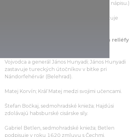
chybu, ktorú sa pokúsili zakryť nepridaním nápisu.)
Ľudovít I., uhorský kráľ; kráľ Ľudovít obsadzuje
Neapol v roku 1384.
Pravá kolonáda má nasledujúce sochy a reliéfy
(najprv socha, potom predmet reliéfu):
Vojvodca a generál János Hunyadi; János Hunyadi
zastavuje tureckých útočníkov v bitke pri
Nándorfehérvár (Belehrad).
Matej Korvín; Kráľ Matej medzi svojimi učencami.
Štefan Bočkaj, sedmohradské knieža; Hajdúsi
zdolávajú habsburské cisárske sily.
Gabriel Betlen, sedmohradské knieža; Betlen
podpisuje v roku 1620 zmluvu s Čechmi.