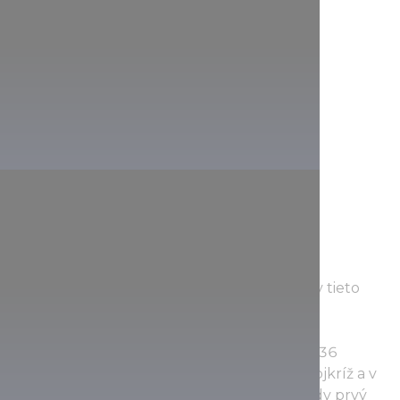
Dnes vítajú návštevníkov Námestia hrdinov tieto
sochy:
V strede stojí socha archanjela Gabriela na 36
metrov vysokom stĺpe. V ľavej ruke drží dvojkríž a v
pravej Svätú korunu, pretože podľa legendy prvý