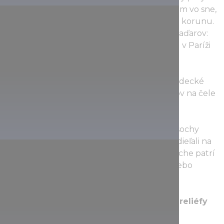
uhorský kráľ Štefan bol vyzvaný archanjelom vo sne,
aby konvertoval na kresťanstvo a sám si dal korunu.
Ukázalo sa, že dielo je obľúbené nielen u Maďarov:
získalo tiež hlavnú cenu svetového veľtrhu v Paríži
v roku 1900.
Podstavec Gabrielovho stĺpa obklopujú jazdecké
sochy vodcov siedmich maďarských kmeňov na čele
s veľkokniežaťom Árpádom.
Na kolonádach sú 2,8 m vysoké bronzové sochy
historických osobností, ktoré sa aktívne podieľali na
tvorbe moderného Maďarska. Ku každej soche patrí
reliéf zobrazujúci scénu typickú pre éru alebo
činnosť tejto osoby.
Ľavá kolonáda má nasledujúce sochy a reliéfy
(najprv socha, potom predmet reliéfu):