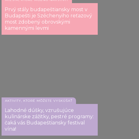
Prvý stály budapeštiansky most v
Budapešti je Széchenyiho reťazový
most zdobený obrovskými
kamennými levmi
AKTIVITY, KTORÉ MÔŽETE VYSKÚŠAŤ
Lahodné dúšky, vzrušujúce
kulinárske zážitky, pestré programy:
čaká vás Budapeštiansky festival
vína!