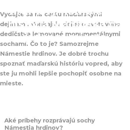
hrdinov): kompletná
Vydajte sa na cestu maďarskými
história Maďarska na
dejinami. Vonkajšie dejisko svetového
dedičstva lemované monumentálnymi
jednom mieste
sochami. Čo to je? Samozrejme
Námestie hrdinov. Je dobré trochu
spoznať maďarskú históriu vopred, aby
ste ju mohli lepšie pochopiť osobne na
mieste.
Aké príbehy rozprávajú sochy
Námestia hrdinov?