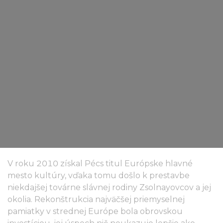
V roku 2010 získal Pécs titul Európske hlavné
mesto kultúry, vďaka tomu došlo k prestavbe
niekdajšej továrne slávnej rodiny Zsolnayovcov a jej
okolia. Rekonštrukcia najväčšej priemyselnej
pamiatky v strednej Európe bola obrovskou