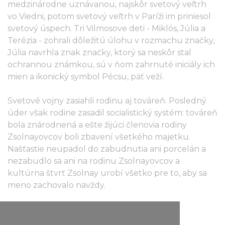
medzinárodne uznávanou, najskôr svetový veľtrh
vo Viedni, potom svetový veľtrh v Paríži im priniesol
svetový úspech. Tri Vilmosove deti - Miklós, Júlia a
Terézia - zohrali dôležitú úlohu v rozmachu značky,
Júlia navrhla znak značky, ktorý sa neskôr stal
ochrannou známkou, sú v ňom zahrnuté iniciály ich
mien a ikonický symbol Pécsu, päť veží.
Svetové vojny zasiahli rodinu aj továreň. Posledný
úder však rodine zasadil socialistický systém: továreň
bola znárodnená a ešte žijúci členovia rodiny
Zsolnayovcov boli zbavení všetkého majetku.
Našťastie neupadol do zabudnutia ani porcelán a
nezabudlo sa ani na rodinu Zsolnayovcov a
kultúrna štvrť Zsolnay urobí všetko pre to, aby sa
meno zachovalo navždy.