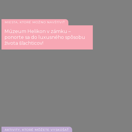
MIESTA, KTORÉ MOŽNO NAVŠTÍVIŤ
Múzeum Helikon v zámku –
ponorte sa do luxusného spôsobu
života šľachticov!
AKTIVITY, KTORÉ MÔŽETE VYSKÚŠAŤ