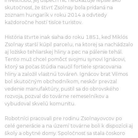
investíciou, jej úspech nič neukazuje lepšie ako
skutočnosť, že štvrť Zsolnay bola pridaná na
zoznam hungarík v roku 2014 a odvtedy
každoročne hostí tisíce turistov.
História štvrte inak siaha do roku 1851, keď Miklós
Zsolnay starší kúpil parcelu, na ktorej sa nachádzalo
aj ložisko tehliarskej hliny a pec na pálenie tehál.
Tento muž chcel pomôcť svojmu synovi Ignácovi,
ktorý sa počas štúdia naučil fortiele spracovania
hliny a založil vlastnú továreň. Ignácov brat Vilmos
bol skutočným obchodníkom, neskôr prevzal
vedenie manufaktúry, pustil sa do obrovského
rozvoja, pozval do továrne remeselníkov a
vybudoval skvelú komunitu.
Robotníci pracovali pre rodinu Zsolnayovcov po
celé generácie a na území továrne boli k dispozícii aj
školy a obytné domy. Spoločnosť sa stala čoskoro