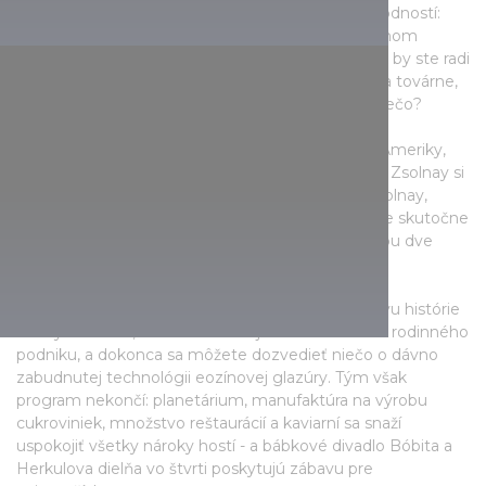
je otvorený pre všetkých a ponúka veľa pozoruhodností:
môžete sa prejsť okolo 88 sôch Zsolnay vo verejnom
priestore a 15 pamiatkovo chránených budov. Ak by ste radi
spoznali históriu rodiny Zsolnayovcov, porcelánu a továrne,
potom si kúpte lístky na výstavy, stojí to za to! Prečo?
Klasické kúsky zbierky Gyugyi sa vrátili domov z Ameriky,
aby obohatili expozíciu, najstaršie výrobky značky Zsolnay si
môžete pozrieť na Ružovej výstave, Zlatý vek Zsolnay,
ktorý sa skladá zo 700 keramických predmetov je skutočne
pozoruhodnou atrakciou s odhadovanou hodnotou dve
miliardy forintov.
Ak si chcete vytvoriť úplný obraz, pozrite si výstavu histórie
rodiny a tovární, kde sa odhalí tajomstvo dobrého rodinného
podniku, a dokonca sa môžete dozvedieť niečo o dávno
zabudnutej technológii eozínovej glazúry. Tým však
program nekončí: planetárium, manufaktúra na výrobu
cukroviniek, množstvo reštaurácií a kaviarní sa snaží
uspokojiť všetky nároky hostí - a bábkové divadlo Bóbita a
Herkulova dielňa vo štvrti poskytujú zábavu pre