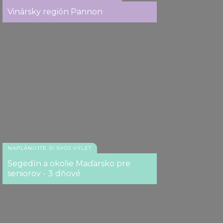
Vinársky región Pannon
NAPLÁNUJTE SI SVOJ VÝLET
Segedín a okolie Maďarsko pre
seniorov - 3 dňové