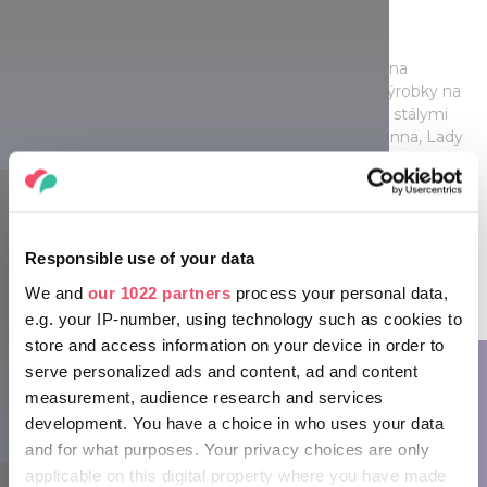
Keď rukavice, tak Pécs!
Vo štvrti sa nachádzala aj skutočná kuriozita - slávna
manufaktúra na výrobu rukavíc v Pécsi. Kožené výrobky na
svetovej úrovni sú populárne nie len v Maďarsku - stálymi
zákazníkmi sú aj svetové hviezdy, napríklad Madonna, Lady
Gaga alebo Adam Lambert. Ikonický kus sa dokonca objavil
aj na filmovom plátne: Scarlett Johansson mala rukavice z
Pécsu vo filme Iron Man a Ryan Gosling vo filmoch Drive.
Štvrť Zsolnay predstavuje kultúru kožených rukavíc v
otvorenej manufaktúre a na výstave a v exkluzívnom
Responsible use of your data
obchode si môžete vybrať aj z kúskov v krásnych farbách!
We and
our 1022 partners
process your personal data,
e.g. your IP-number, using technology such as cookies to
store and access information on your device in order to
serve personalized ads and content, ad and content
measurement, audience research and services
development. You have a choice in who uses your data
and for what purposes. Your privacy choices are only
applicable on this digital property where you have made