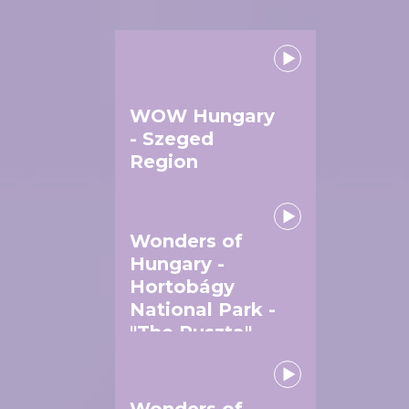
WOW Hungary
- Szeged
Region
Wonders of
Hungary -
Hortobágy
National Park -
"The Puszta"