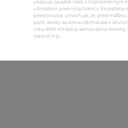
ukazuje zaujatie vlasti s trojrozmerným
s Árpádom prekročia hranicu Karpatskej k
priestorovosť umocňuje, že pred maľbou
pocit, akoby sa scéna odohrávala v skuto
roku 896! Vzhľad je samozrejme klamný, 
vlastné črty.