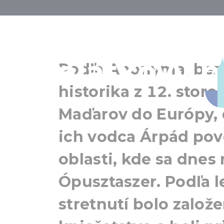
Národný 
pamiatkový p
Podľa Anonyma, be
historika z 12. storo
Maďarov do Európy, d
ich vodca Árpád po
oblasti, kde sa dne
Ópusztaszer. Podľa 
stretnutí bolo zalo