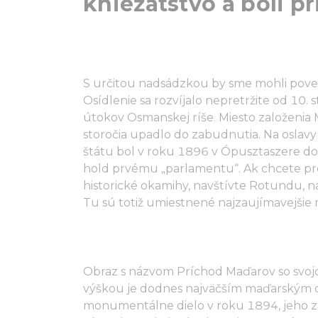
kniežatstvo a boli pr
S určitou nadsádzkou by sme mohli poved
Osídlenie sa rozvíjalo nepretržite od 10. 
útokov Osmanskej ríše. Miesto založenia
storočia upadlo do zabudnutia. Na oslavy
štátu bol v roku 1896 v Ópusztaszere d
hold prvému „parlamentu“. Ak chcete prec
historické okamihy, navštívte Rotundu, 
Tu sú totiž umiestnené najzaujímavejšie
Obraz s názvom Príchod Maďarov so svo
výškou je dodnes najväčším maďarským ob
monumentálne dielo v roku 1894, jeho z