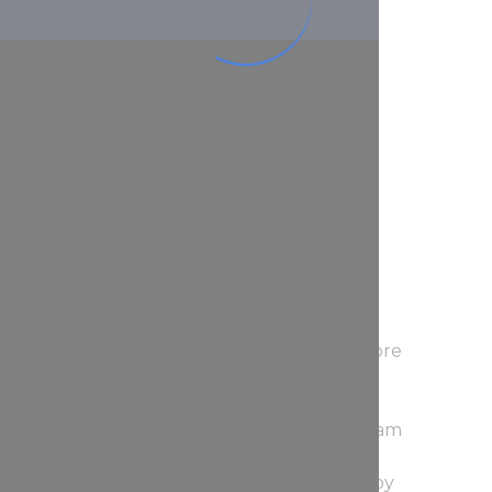
pešti, potom o sto rokov neskôr, v roku
tom čo ju čarovne obnovili poľskí
nosti cestovania v čase. Ak sa rozhodnete pre
ta maďarských malých i veľkých miest na
ieľová stanica z doby zaujatia vlasti a tiež zo
szer z 10. storočia, môžete pricestovať aj tam
obyvateľov.
časom cez stovky rokov zapáčilo natoľko, že by