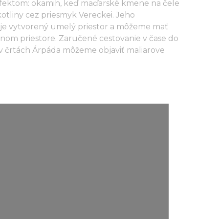
 efektom: okamih, keď maďarské kmene na čele
otliny cez priesmyk Vereckei. Jeho
 je vytvorený umelý priestor a môžeme mať
čnom priestore. Zaručené cestovanie v čase do
v črtách Árpáda môžeme objaviť maliarove