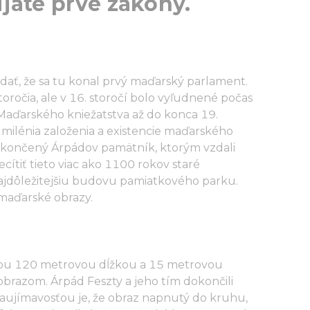
ijaté prvé zákony.
ať, že sa tu konal prvý maďarský parlament.
storočia, ale v 16. storočí bolo vyľudnené počas
 Maďarského kniežatstva až do konca 19.
 milénia založenia a existencie maďarského
okončený Árpádov pamätník, ktorým vzdali
ítiť tieto viac ako 1100 rokov staré
najdôležitejšiu budovu pamiatkového parku.
 maďarské obrazy.
jou 120 metrovou dĺžkou a 15 metrovou
razom. Árpád Feszty a jeho tím dokončili
aujímavosťou je, že obraz napnutý do kruhu,