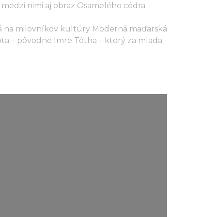
 medzi nimi aj obraz Osamelého cédra.
aká na milovníkov kultúry Moderná maďarská
Tota – pôvodne Imre Tótha – ktorý za mlada