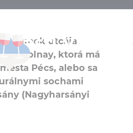
eckú tvár Péc
oblasti Villány!
Pécs
 Múzeumok utcája,
Pécs a okolie
tvrť Zsolnay, ktorá má
 mesta Pécs, alebo sa
gurálnymi sochami
sány (Nagyharsányi