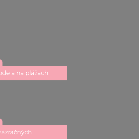
ode a na plážach
 zázračných