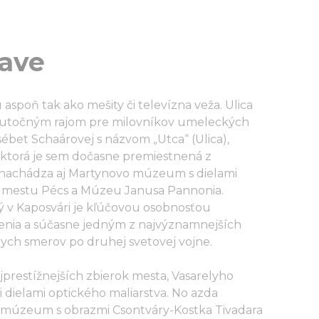
tave
spoň tak ako mešity či televízna veža. Ulica
 skutočným rajom pre milovníkov umeleckých
ébet Schaárovej s názvom „Utca“ (Ulica),
 ktorá je sem dočasne premiestnená z
a nachádza aj Martynovo múzeum s dielami
l mestu Pécs a Múzeu Janusa Pannonia.
ený v Kaposvári je kľúčovou osobnosťou
ia a súčasne jedným z najvýznamnejších
ych smerov po druhej svetovej vojne.
najprestížnejších zbierok mesta, Vasarelyho
ielami optického maliarstva. No azda
o múzeum s obrazmi Csontváry-Kostka Tivadara