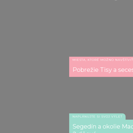
MIESTA, KTORÉ MOŽNO NAVŠTÍVI
Pobrežie Tisy a sec
NAPLÁNUJTE SI SVOJ VÝLET
Segedín a okolie Maď