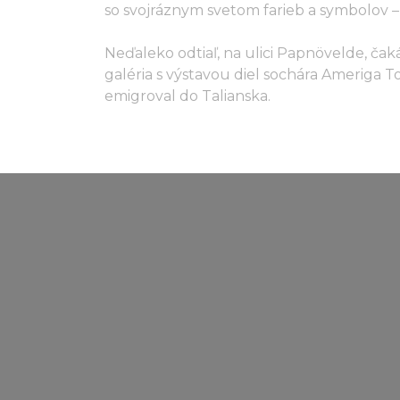
so svojráznym svetom farieb a symbolov –
Neďaleko odtiaľ, na ulici Papnövelde, č
galéria s výstavou diel sochára Ameriga 
emigroval do Talianska.