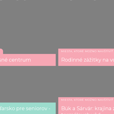
Ť
MIESTA, KTORÉ MOŽNO NAVŠTÍVIŤ
esné centrum
Rodinné zážitky na v
MIESTA, KTORÉ MOŽNO NAVŠTÍVIŤ
arsko pre seniorov -
Bük a Sárvár: krajina