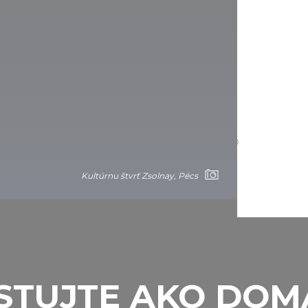
a
á v opustenom kameňolome na vrchu
parku sôch Nagyharsány. Výstavu uviedla do
, ktorá bola na svoj vek jedinečná: príležitosť
perimentovať a odvážne tvoriť.
Kultúrnu štvrť Zsolnay, Pécs
STUJTE AKO DOM