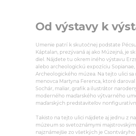
Od výstavy k výs
Umenie patrí k skutočnej podstate Pécsu a
Káptalan, prezývaná aj ako Múzejná, je
diel. Nájdete tu okrem iného výstavu Erzs
alebo archeologickú expozíciu Sopianae,
Archeologického múzea. Na tejto ulici s
menovca Martyna Ferenca, ktoré darova
Sochár, maliar, grafik a ilustrátor narod
moderného maďarského výtvarného umen
maďarských predstaviteľov nonfiguratívn
Takisto na tejto ulici nájdete aj jednu z 
múzeum so svetoznámymi majstrovskými d
najznámejšie zo všetkých je Csontváryh