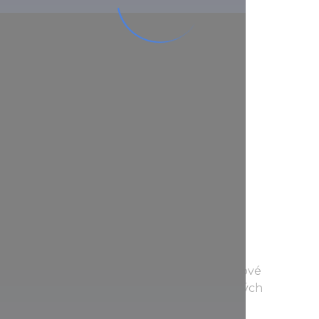
lán
íciu, jedinečnosť, umeleckú hodnotu a
jeví v každém koutu města, ať už se vydáte
pochopiť jeho podstatu, navštívte múzeum
 porcelánovej manufaktúry, a prezrite si
cez sklenenú stenu, ako sa zdobia porcelánové
 medzi Zsolnay-sochami v jednom z malebných