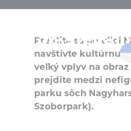
Objavte umel
a vinárskej 
Prejdite sa po ulici
navštívte kultúrnu š
veľký vplyv na obraz
prejdite medzi nefi
parku sôch Nagyhar
Szoborpark).