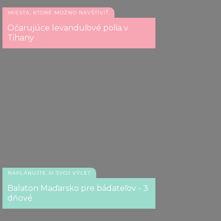
MIESTA, KTORÉ MOŽNO NAVŠTÍVIŤ
Očarujúce levanduľové polia v
Tihany
NAPLÁNUJTE SI SVOJ VÝLET
Balaton Maďarsko pre bádateľov - 3
dňové