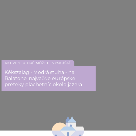
AKTIVITY, KTORÉ MÔŽETE VYSKÚŠAŤ
Kékszalag - Modrá stuha - na
Balatone: najväčšie európske
preteky plachetníc okolo jazera