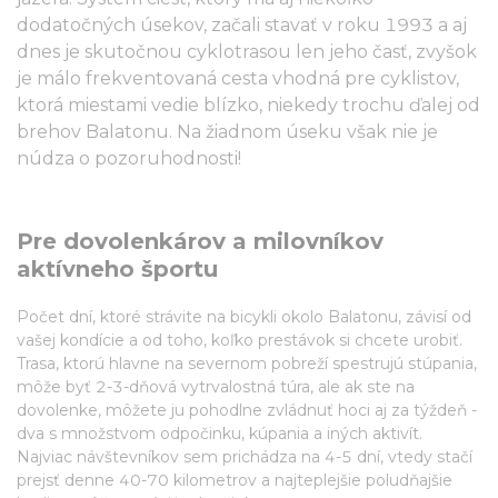
dodatočných úsekov, začali stavať v roku 1993 a aj
dnes je skutočnou cyklotrasou len jeho časť, zvyšok
je málo frekventovaná cesta vhodná pre cyklistov,
ktorá miestami vedie blízko, niekedy trochu ďalej od
brehov Balatonu. Na žiadnom úseku však nie je
núdza o pozoruhodnosti!
Pre dovolenkárov a milovníkov
aktívneho športu
Počet dní, ktoré strávite na bicykli okolo Balatonu, závisí od
vašej kondície a od toho, koľko prestávok si chcete urobiť.
Trasa, ktorú hlavne na severnom pobreží spestrujú stúpania,
môže byť 2-3-dňová vytrvalostná túra, ale ak ste na
dovolenke, môžete ju pohodlne zvládnuť hoci aj za týždeň -
dva s množstvom odpočinku, kúpania a iných aktivít.
Najviac návštevníkov sem prichádza na 4-5 dní, vtedy stačí
prejsť denne 40-70 kilometrov a najteplejšie poludňajšie