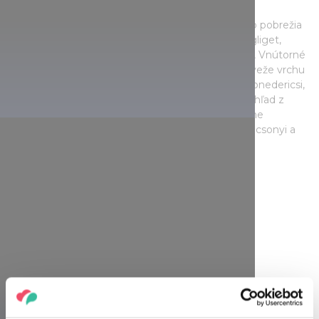
Na atraktívnejších, ale strmších trasách severného pobrežia
nájdete také úchvatné zaujímavosti ako hrad Szigliget,
benediktínske opátstvo Tihany, levanduľové polia, Vnútorné
jazero a obydlia mníchov Barátlakások, čadičové veže vrchu
Szent György, Hegyestű, Múzeum Afriky v Balatonedericsi,
kamenné more Szentbékkálla alebo nádherný výhľad z
vysokého brehu v Balatonakarattya. A samozrejme
nesmiete zabudnúť ani na vynikajúce vína v Badacsonyi a
na typické balatonské jedlá.