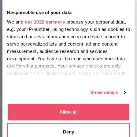
Responsible use of your data
We and
our 1022 partners
process your personal data,
e.g. your IP-number, using technology such as cookies to
store and access information on your device in order to
serve personalized ads and content, ad and content
measurement, audience research and services
development. You have a choice in who uses your data
Takto sa pripravte na cestu!
and for what purposes. Your privacy choices are only
applicable on this digital property where you have made
Na brehu jazera je veľa možností ubytovania a stravovania.
your choices. You can change or withdraw your consent
Kdekoľvek pocítite hlad alebo smäd, ľahko nájdete miesto,
any time from the Cookie Declaration or by clicking on
Show details
kde ho môžete utíšiť. Čo sa týka ubytovania, môžete si
the Privacy trigger icon.
vybrať z niekoľkých možností. Pri plánovaní cesty si
ubytovanie môžete rezervovať týždne dokonca aj mesiace
If you allow, we would also like to:
predom, potom však musíte dodržať plán cesty. Ak chcete
Allow all
stráviť dovolenku spontánnejšie, zostáva v hlavnej sezóne
Collect information about your geographical location
trochu riskantnejšia možnosť: nájsť si ubytovanie v hoteloch
which can be accurate to within several meters
alebo u súkromných apartmánoch v obci, ktorá je práve
Deny
Identify your device by actively scanning it for