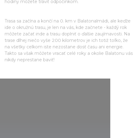
hodiny môžete tráviť odpočinkom.
Trasa sa začína a končí na 0. km v Balatonalmádi, ale keďže
ide o okružnú trasu, je len na vás, kde začnete - každý rok
môžete začať inde a trasu doplniť o ďalšie zaujímavosti. Na
trase dlhej niečo vyše 200 kilometrov je ich totiž toľko, že
na všetky celkom iste nezostane dosť času ani energie.
Takto sa však môžete vracať celé roky a okolie Balatonu vás
nikdy neprestane baviť!