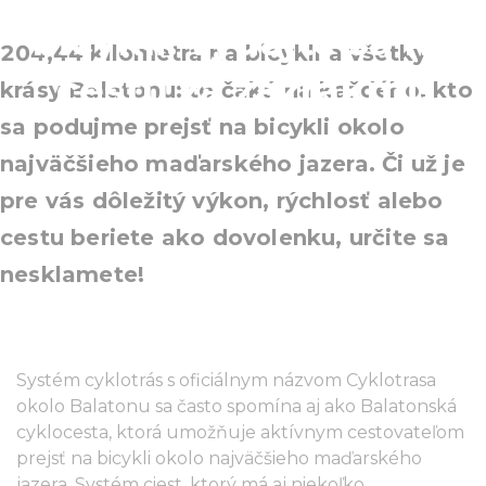
bicykli: vydajte sa na
204,44 kilometra na bicykli a všetky
cestu za zázrakmi!
krásy Balatonu: to čaká na každého, kto
sa podujme prejsť na bicykli okolo
najväčšieho maďarského jazera. Či už je
pre vás dôležitý výkon, rýchlosť alebo
cestu beriete ako dovolenku, určite sa
nesklamete!
Systém cyklotrás s oficiálnym názvom Cyklotrasa
okolo Balatonu sa často spomína aj ako Balatonská
cyklocesta, ktorá umožňuje aktívnym cestovateľom
prejsť na bicykli okolo najväčšieho maďarského
jazera. Systém ciest, ktorý má aj niekoľko