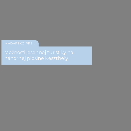
MAĎARSKO PRE...
Možnosti jesennej turistiky na
náhornej plošine Keszthely