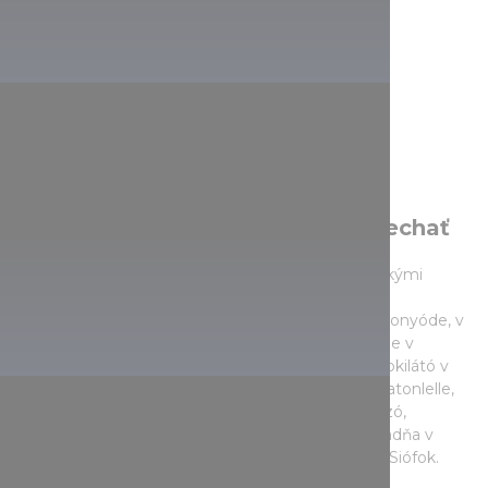
Zážitky, ktoré by ste nemali vynechať
Južný breh jazera láka hlavne klasickými balatonskými
zábavami - kúpaním, langošom, pečenou rybou a
zmrzlinou. Večer sa môžete zabaviť na móle vo Fonyóde, v
centre Balatonlelle alebo na pobrežnej promenáde v
Siófoku. Za návštevu však stojí aj rozhľadňa Gömbkilátó v
Balatonboglári, panoráma z vrchu Kishegy pri Balatonlelle,
Pamätné múzeum Józsefa Attilu v Balatonszárszó,
Návštevnícke centrum námornej histórie a rozhľadňa v
Balatonföldvári, alebo obnovené centrum mesta Siófok.