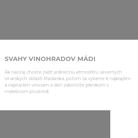
SVAHY VINOHRADOV MÁDI
Ak naozaj chcete zažiť jedinečnú atmosféru severných
vinárskych oblastí Maďarska, potom sa vyberte k najkrajším
a najstarším viniciam a deň zakončite piknikom v
malebnom prostredí.