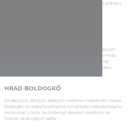
najdlhšiu bobovú dráhu v krajine alebo sa lyžujte na jednej z
troch zjazdoviek - a to aj v počasí bez snehu.
ZELENÁ PIRAMÍDA ZOO V
NYÍREGYHÁZI
Dozviete sa viac o ekosystémoch oceánov a dažďových
pralesov v tejto aj v Európe ojedinelej budove, kde môžu
návštevníci prejsť sklenenými chodbami a pozorovať
žraloky, raje a koraly, žijúce v 500 000 litrovom akváriu.
HRAD BOLDOGKŐ
Zo skrytých, strmých skalných hrebeňov malebného hradu
Boldogkő sa naskytá výhľad na romantickú vidiecku krajinu,
nehovoriac o tom, že môže byť skvelým miestom na
fotenie neobvyklých selfie.