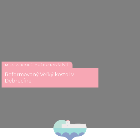
MIESTA, KTORÉ MOŽNO NAVŠTÍVIŤ
Reformovaný Veľký kostol v
Debrecíne