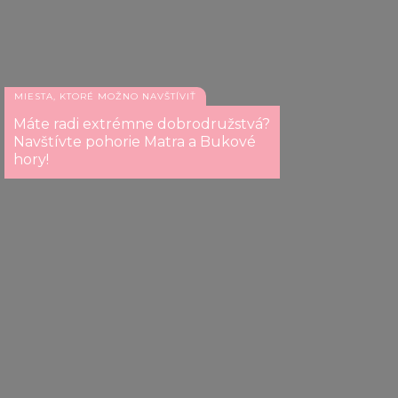
MIESTA, KTORÉ MOŽNO NAVŠTÍVIŤ
Máte radi extrémne dobrodružstvá?
Navštívte pohorie Matra a Bukové
hory!