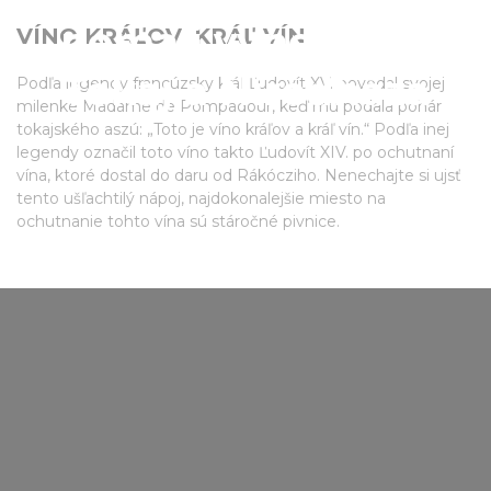
nemali vynechať -
VÍNO KRÁĽOV, KRÁĽ VÍN
Tokaj a Níreďháza
Podľa legendy francúzsky kráľ Ľudovít XV. povedal svojej
milenke Madame de Pompadour, keď mu podala pohár
tokajského aszú: „Toto je víno kráľov a kráľ vín.“ Podľa inej
legendy označil toto víno takto Ľudovít XIV. po ochutnaní
vína, ktoré dostal do daru od Rákócziho. Nenechajte si ujsť
tento ušľachtilý nápoj, najdokonalejšie miesto na
ochutnanie tohto vína sú stáročné pivnice.