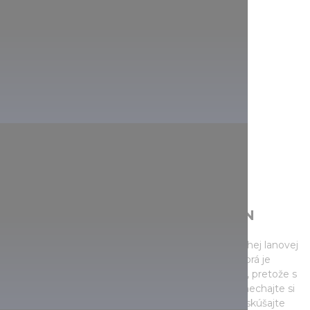
ADRENALÍNOVÝ PARK ZEMPLÉN
Uháňajte rýchlosťou 80 km/h na 1036 metrov dlhej lanovej
dráhe medzi vrchmi Szár-hegy a Magas-hegy, ktorá je
unikátom nielen v Maďarsku, ale aj v celej Európe, pretože s
podobnou stavbou sa stretnete iba v Alpách. Nenechajte si
ujsť rôzne adrenalínové dráhy a lezecké steny, vyskúšajte