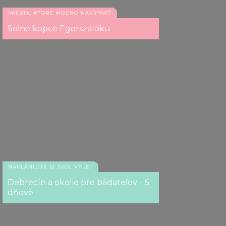
MIESTA, KTORÉ MOŽNO NAVŠTÍVIŤ
Soľné kopce Egerszalóku
NAPLÁNUJTE SI SVOJ VÝLET
Debrecín a okolie pre bádateľov - 5
dňové