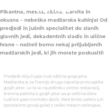
kuhinje
Pikantna, mesna, obilna, barvita in
okusna – nebeška madžarska kuhinja! Od
predjedi in jušnih specialitet do slanih
glavnih jedi, dekadentnih sladic in ulične
hrane – našteli bomo nekaj priljubljenih
madžarskih jedi, ki jih morate poskusiti!
Predjedi vključujejo tudi odlična gosja jetra.
Madžarska je za Francijo druga največja proizvajalka
gosjih jeter. Le-te so na jedilniku večine restavracij,
kremna pašteta iz gosjih jeter pa je odlična izbira
tudi kot gastronomsko darilo. Med široko paleto juh
izpostavimo goveji golaž z veliko mesa in zelenjave,