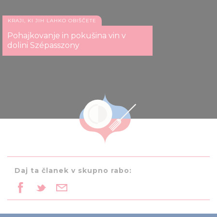
KRAJI, KI JIH LAHKO OBIŠČETE
Pohajkovanje in pokušina vin v
dolini Szépasszony
Daj ta članek v skupno rabo: