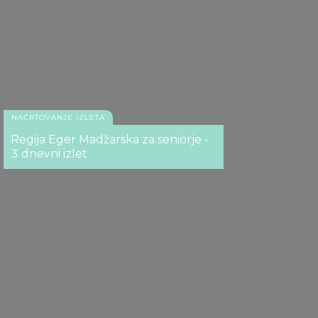
NAČRTOVANJE IZLETA
Regija Eger Madžarska za seniorje -
3 dnevni izlet