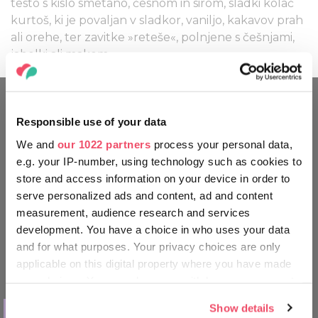
testo s kislo smetano, česnom in sirom, sladki kolač
kurtoš, ki je povaljan v sladkor, vaniljo, kakavov prah
ali orehe, ter zavitke »reteše«, polnjene s češnjami,
jabolki ali makom.
Responsible use of your data
POTUJTE KOT MADŽAR
We and
our 1022 partners
process your personal data,
e.g. your IP-number, using technology such as cookies to
store and access information on your device in order to
serve personalized ads and content, ad and content
measurement, audience research and services
development. You have a choice in who uses your data
and for what purposes. Your privacy choices are only
applicable on this digital property where you have made
your choices. You can change or withdraw your consent
any time from the Cookie Declaration or by clicking on
STVARI, KI JIH LAHKO POČNETE
Show details
the Privacy trigger icon.