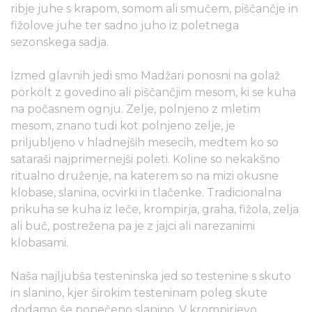
ribje juhe s krapom, somom ali smučem, piščančje in
fižolove juhe ter sadno juho iz poletnega
sezonskega sadja.
Izmed glavnih jedi smo Madžari ponosni na golaž
pörkölt z govedino ali piščančjim mesom, ki se kuha
na počasnem ognju. Zelje, polnjeno z mletim
mesom, znano tudi kot polnjeno zelje, je
priljubljeno v hladnejših mesecih, medtem ko so
sataraši najprimernejši poleti. Koline so nekakšno
ritualno druženje, na katerem so na mizi okusne
klobase, slanina, ocvirki in tlačenke. Tradicionalna
prikuha se kuha iz leče, krompirja, graha, fižola, zelja
ali buč, postrežena pa je z jajci ali narezanimi
klobasami.
Naša najljubša testeninska jed so testenine s skuto
in slanino, kjer širokim testeninam poleg skute
dodamo še popečeno slanino. V krompirjevo