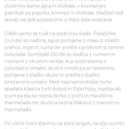
zloženko damo jajca in klobase, v krompirjev
paprikaš pa papriko, krompir in klobase. Madžari radi
skoraj vse jedi popestrimo z malo kisle smetane.
Odlikujemo se tudi na področju sladic. Palačinke
Gundel so nasitne, saj so polnjene z maso iz mletih
orehov, rozin in ruma ter prelite s prelivom iz temne
čokolade. Somlojski žličniki so sladica z rumom in
rozinami z okusom vanilje, ki jo postrežemo s
čokoladno omako, skutini cmoki pa so testenine,
polnjene s sladko skuto in prelite s sladko
smetanovo omako. Med najznamenitejše torte
spadata klasični torti doboš in Esterházy, madžarski
izum pa sta še rezina žerbo z orehi in marelično
marmelado ter skutina rezina Rákóczi z marelično
marmelado.
Pri ulični hrani stavimo na slani langoš, na olju ocvrto