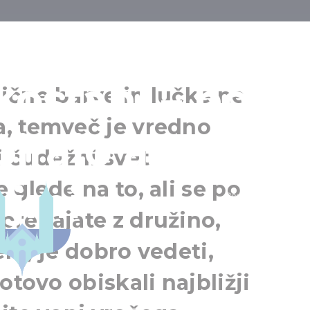
ročno izdelana
kostanj – po vs
ične barve in lučke ne
, temveč je vredno
pirajo adventn
i čudežni svet
 glede na to, ali se po
ejmi
Regija Szeged
prehajate z družino,
jem, je dobro vedeti,
otovo obiskali najbližji