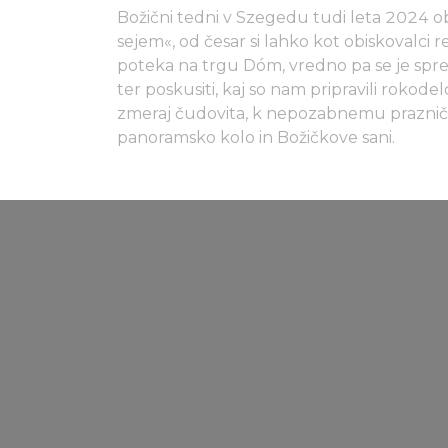
Božični tedni v Szegedu tudi leta 2024 ob
sejem«, od česar si lahko kot obiskovalci 
poteka na trgu Dóm, vredno pa se je spre
ter poskusiti, kaj so nam pripravili rokodelc
zmeraj čudovita, k nepozabnemu prazni
panoramsko kolo in Božičkove sani.