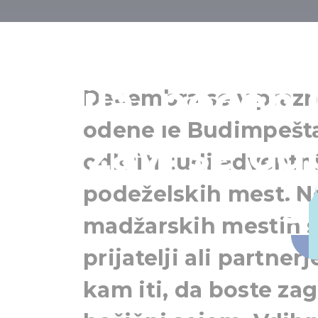
Koncerti, 
darila, pečen 
Decembra se v prazn
odene le Budimpešta
državi se od
odkriti tudi adventn
podeželskih mest. Ne
s
madžarskih mestih s
prijatelji ali partner
kam iti, da boste zag