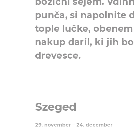
božični sejem. Vdihn
punča, si napolnite
tople lučke, obenem 
nakup daril, ki jih b
drevesce.
Szeged
29. november – 24. december