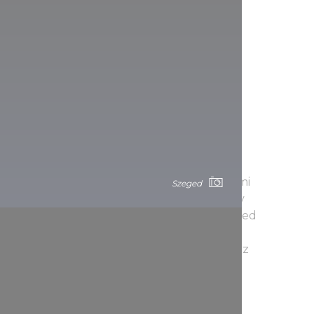
priljubljene zimske dobrote, kot so kolač
ano vino.
razničnim vzdušjem na drsališču in številnimi
Szeged
e štiri adventne konce tedna lahko uživate v
ležite skupnega prižiganja svečk, izbirate med
 pestro gastronomsko ponudbo – vse to vas
a Donavi. 29. novembra ob 17.30 uri bodo z
rsalce vabilo vse do 19. januarja 2025.