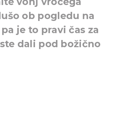
ite vonj vročega
 dušo ob pogledu na
pa je to pravi čas za
oste dali pod božično