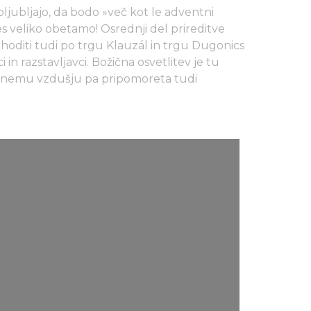
ljubljajo, da bodo »več kot le adventni
res veliko obetamo! Osrednji del prireditve
hoditi tudi po trgu Klauzál in trgu Dugonics
i in razstavljavci. Božična osvetlitev je tu
čnemu vzdušju pa pripomoreta tudi