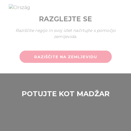
RAZGLEJTE SE
Raziščite regijo in svoj izlet načrtujte s pomočjo
zemljevida.
RAZIŠČITE NA ZEMLJEVIDU
POTUJTE KOT MADŽAR