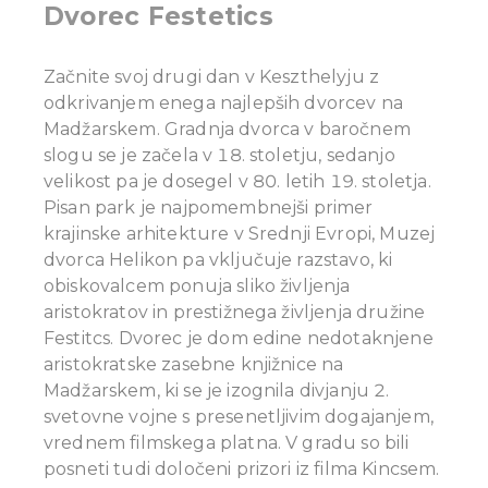
Dvorec Festetics
Začnite svoj drugi dan v Keszthelyju z
odkrivanjem enega najlepših dvorcev na
Madžarskem. Gradnja dvorca v baročnem
slogu se je začela v 18. stoletju, sedanjo
velikost pa je dosegel v 80. letih 19. stoletja.
Pisan park je najpomembnejši primer
krajinske arhitekture v Srednji Evropi, Muzej
dvorca Helikon pa vključuje razstavo, ki
obiskovalcem ponuja sliko življenja
aristokratov in prestižnega življenja družine
Festitcs. Dvorec je dom edine nedotaknjene
aristokratske zasebne knjižnice na
Madžarskem, ki se je izognila divjanju 2.
svetovne vojne s presenetljivim dogajanjem,
vrednem filmskega platna. V gradu so bili
posneti tudi določeni prizori iz filma Kincsem.