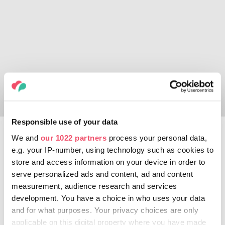
Responsible use of your data
Cerkev in muzej
We and
our 1022 partners
process your personal data,
benediktinskega samostana
e.g. your IP-number, using technology such as cookies to
v Tihanyju
store and access information on your device in order to
serve personalized ads and content, ad and content
measurement, audience research and services
Samostan, ustanovljen pred skoraj 1.000 leti,
development. You have a choice in who uses your data
je svetovno znan simbol polotoka Tihany. V
and for what purposes. Your privacy choices are only
cerkvi samostana, ki ga je ustanovil (sveti)
applicable on this digital property where you have made