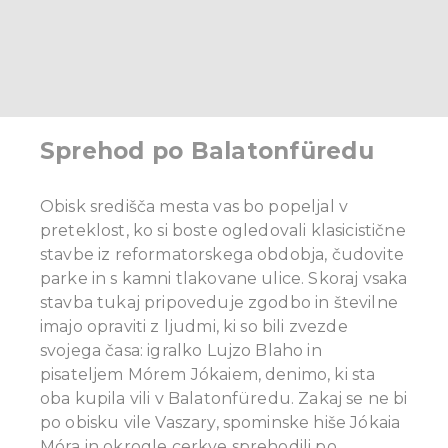
of their services.
Sprehod po Balatonfüredu
Obisk središča mesta vas bo popeljal v
preteklost, ko si boste ogledovali klasicistične
stavbe iz reformatorskega obdobja, čudovite
parke in s kamni tlakovane ulice. Skoraj vsaka
stavba tukaj pripoveduje zgodbo in številne
imajo opraviti z ljudmi, ki so bili zvezde
svojega časa: igralko Lujzo Blaho in
pisateljem Mórem Jókaiem, denimo, ki sta
oba kupila vili v Balatonfüredu. Zakaj se ne bi
po obisku vile Vaszary, spominske hiše Jókaia
Móra in okrogle cerkve sprehodili po