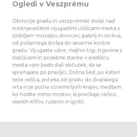
Ogledi v Veszprému
Območje gradu in veszprémski stolpi nad
srednjeveškimi vijugastimi uličicami mesta z
izobiljem muzejev, dvorcev, galerij in cerkva,
od požarnega stolpa do severne konice
gradu. Vijugaste ulice, majhni trgi, trgovine s
slaščicami in posebne stavbe v središču
mesta vam bodo dali občutek, da se
sprehajate po pravljici. Dolina Séd, po kateri
teče rečica, poteka od gradu do živalskega
vrta in je polna vznemirljivih krajev, medtem
ko hodite mimo mostov, ki prečkajo rečico,
visokih klifov, ruševin in igrišč.