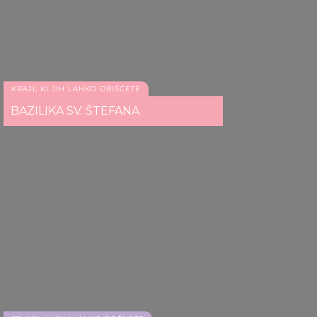
KRAJI, KI JIH LAHKO OBIŠČETE
BAZILIKA SV. ŠTEFANA