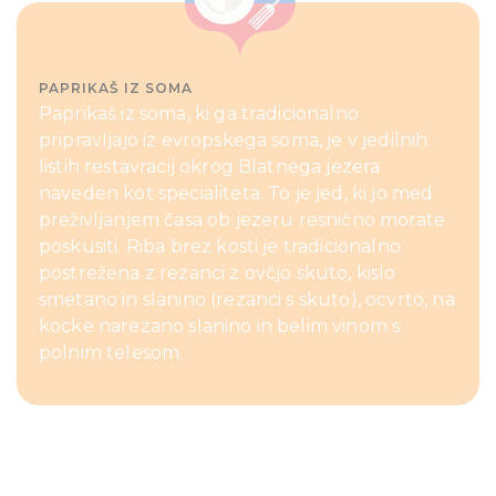
PAPRIKAŠ IZ SOMA
Paprikaš iz soma, ki ga tradicionalno
pripravljajo iz evropskega soma, je v jedilnih
listih restavracij okrog Blatnega jezera
naveden kot specialiteta. To je jed, ki jo med
preživljanjem časa ob jezeru resnično morate
poskusiti. Riba brez kosti je tradicionalno
postrežena z rezanci z ovčjo skuto, kislo
smetano in slanino (rezanci s skuto), ocvrto, na
kocke narezano slanino in belim vinom s
polnim telesom.