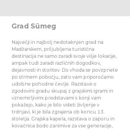
Grad Sümeg
Največji in najbolj nedotaknjen grad na
Madžarskem, priljubljena turistična
destinacija ne samo zaradi svoje višje lokacije,
ampak tudi zaradi različnih dogodkov,
dejavnosti in storitev. Do vhoda se povzpnete
po strmem pobočju, zato vam priporočamo
udobne pohodne čevlje. Razstave o
zgodovini gradu skupaj z grajskimi igrami in
vznemirljivimi predstavami s konji vam
pokažejo, kako je bilo videti življenje v
trdnjavi, ki je bila zgrajena ob koncu 13.
stoletja. Grajska kapela, razstava o zaporu in
kovačnica bodo zanimive za vse generacije,