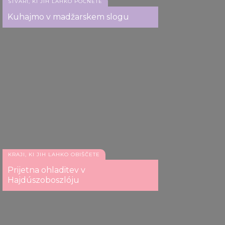
STVARI, KI JIH LAHKO POČNETE
Kuhajmo v madžarskem slogu
KRAJI, KI JIH LAHKO OBIŠČETE
Prijetna ohladitev v
Hajdúszoboszlóju