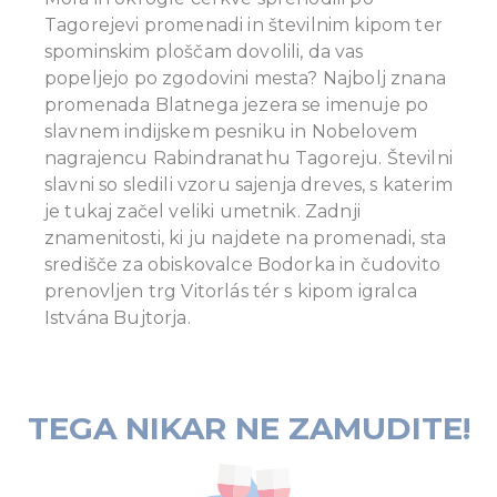
Tagorejevi promenadi in številnim kipom ter
spominskim ploščam dovolili, da vas
popeljejo po zgodovini mesta? Najbolj znana
promenada Blatnega jezera se imenuje po
slavnem indijskem pesniku in Nobelovem
nagrajencu Rabindranathu Tagoreju. Številni
slavni so sledili vzoru sajenja dreves, s katerim
je tukaj začel veliki umetnik. Zadnji
znamenitosti, ki ju najdete na promenadi, sta
središče za obiskovalce Bodorka in čudovito
prenovljen trg Vitorlás tér s kipom igralca
Istvána Bujtorja.
TEGA NIKAR NE ZAMUDITE!