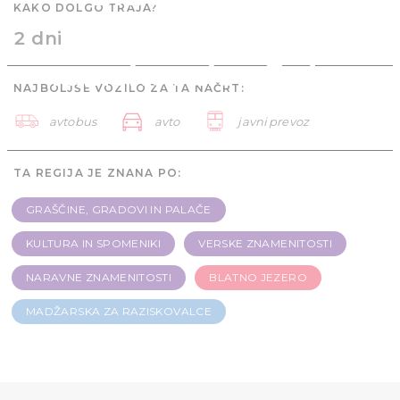
KAKO DOLGO TRAJA?
Madžarska za
2 dni
raziskovalce 2 dni
NAJBOLJŠE VOZILO ZA TA NAČRT:
avtobus
avto
javni prevoz
TA REGIJA JE ZNANA PO:
GRAŠČINE, GRADOVI IN PALAČE
KULTURA IN SPOMENIKI
VERSKE ZNAMENITOSTI
NARAVNE ZNAMENITOSTI
BLATNO JEZERO
MADŽARSKA ZA RAZISKOVALCE