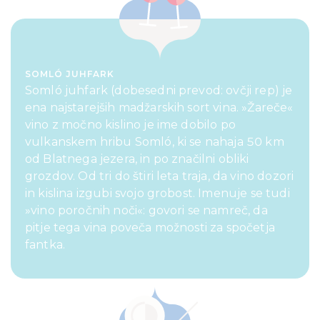
SOMLÓ JUHFARK
Somló juhfark (dobesedni prevod: ovčji rep) je
ena najstarejših madžarskih sort vina. »Žareče«
vino z močno kislino je ime dobilo po
vulkanskem hribu Somló, ki se nahaja 50 km
od Blatnega jezera, in po značilni obliki
grozdov. Od tri do štiri leta traja, da vino dozori
in kislina izgubi svojo grobost. Imenuje se tudi
»vino poročnih noči«: govori se namreč, da
pitje tega vina poveča možnosti za spočetja
fantka.