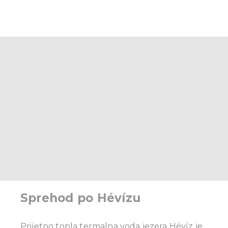
Sprehod po Hévízu
Prijetno topla termalna voda jezera Hévíz je