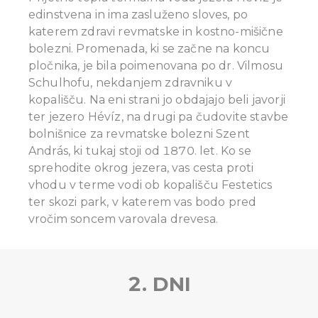
edinstvena in ima zasluženo sloves, po
katerem zdravi revmatske in kostno-mišične
bolezni. Promenada, ki se začne na koncu
pločnika, je bila poimenovana po dr. Vilmosu
Schulhofu, nekdanjem zdravniku v
kopališču. Na eni strani jo obdajajo beli javorji
ter jezero Hévíz, na drugi pa čudovite stavbe
bolnišnice za revmatske bolezni Szent
András, ki tukaj stoji od 1870. let. Ko se
sprehodite okrog jezera, vas cesta proti
vhodu v terme vodi ob kopališču Festetics
ter skozi park, v katerem vas bodo pred
vročim soncem varovala drevesa.
2. DNI